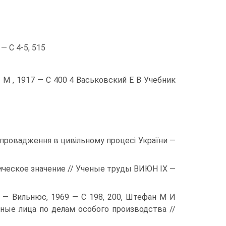
— С 4-5, 515
 М , 1917 — С 400 4 Васьковский Е В Учебник
 провадження в цивільному процесі України —
ческое значение // Ученые труды ВИЮН IX —
 — Вильнюс, 1969 — С 198, 200, Штефан М И
ные лица по делам особого производства //