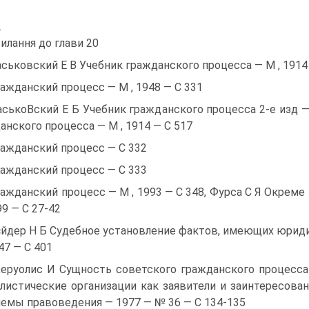
.
илання до глави 20
аськовский Е В Учебник гражданского процесса — М , 1914 
ражданский процесс — М , 1948 — С 331
аськоВский Е Б Учебник гражданского процесса 2-е изд —
анского процесса — М , 1914 — С 517
ражданский процесс — С 332
ражданский процесс — С 333
ражданский процесс — М , 1993 — С 348, Фурса С Я Окреме
99 — С 27-42
єйдер Н Б Судебное установление фактов, имеющих юриди
47 — С 401
еруолис И Сущность советского гражданского процесса
листические организации как заявители и заинтересован
емы правоведения — 1977 — № 36 — С 134-135