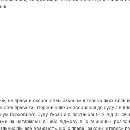
ні.
оби, на права й охоронювані законом інтереси яких вплинул
и свої права та інтереси шляхом звернення до суду з відп
нум Верховного Суду України в постанові № 2 від 31 січн
ами на нотаріальні дії або відмову в їх вчиненні» роз'ясн
іальних дій, але вважають, що їх права і законні інтереси 