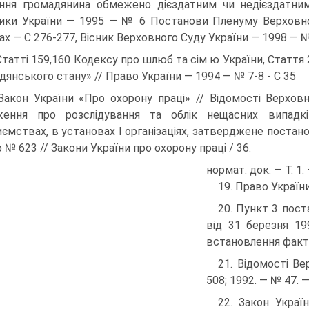
ння громадянина обмежено дієздатним чи недієздатни
ики України — 1995 — № 6 Постанови Пленуму Верховног
ах — С 276-277, Вісник Верховного Суду України — 1998 — №
Статті 159,160 Кодексу про шлюб та сім ю України, Стаття 
дянського стану» // Право України — 1994 — № 7-8 - С 35
Закон України «Про охорону праці» // Відомості Верхо
ження про розслідування та облік нещасних випадкі
иємствах, в установах І організаціях, затверджене постано
 № 623 // Закони України про охорону праці / 36.
нормат. док. — Т. 1. 
19. Право України
20. Пункт 3 пос
від 31 березня 19
встановлення факт
21. Відомості Ве
508; 1992. — № 47. —
22. Закон Украї