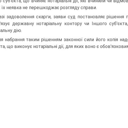
о суб'єкта, що вчиняє нотаріальні дії, які вчинили чи від
 їх неявка не перешкоджає розгляду справи.
азі задоволення скарги, заяви суд постановляє рішення п
'язує державну нотаріальну контору чи Іншого суб'єкта,
іальну дію.
ля набрання таким рішенням законної сили його копія над
та, що виконує нотаріальні дії, для яких воно є обов'язков