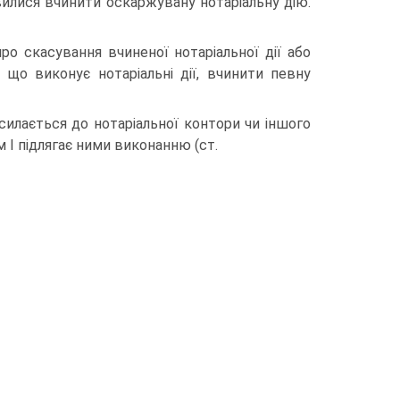
мовилися вчинити оскаржувану нотаріальну дію.
ро скасування вчиненої нотаріальної дії або
 що виконує нотаріальні дії, вчинити певну
силається до нотаріальної контори чи іншого
им І підлягає ними виконанню (ст.