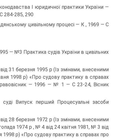
конодавства І юридичної практики України —
С 284-285, 290
янському цивільному процесі — К , 1969 — С
995 — №3 Практика судів України в цивільних
ід 31 березня 1995 р (Із змінами, внесеними
вня 1998 р) «Про судову практику в справах
равовісник — 1996 — № 1 — С 23-24, Вісник
в суді Випуск перший Процесуальні засоби
ід 28 березня 1972 р (Із змінами, внесеними
ада 1974 р , № 4 від 24 квітня 1981, № 3 від
вня 1998 р) «Про судову практику в справах про