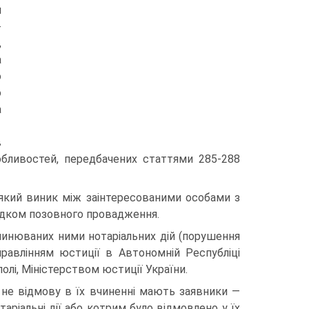
я
-
,
а
о
о
а
в
обливостей, передбачених статтями 285-288
ї, який виник між заінтересованими особами з
ядком позовного провадження.
 вчинюваних ними нотаріальних дій (порушення
равлінням юстиції в Автономній Республіці
олі, Міністерством юстиції України.
и не відмову в їх вчиненні мають заявники —
таріальні дії або котрим було відмовлено у їх