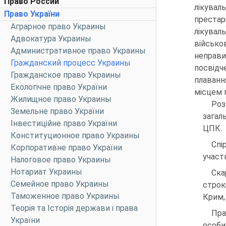
Право России
лікувал
Право України
престар
Аграрное право Украины
лікувал
Адвокатура Украины
військо
Административное право Украины
неправ
Гражданский процесс Украины
посвідч
Гражданское право Украины
плаванн
Екологічне право України
місцем 
Жилищное право Украины
Роз
Земельне право України
загал
Інвестиційне право України
ЦПК.
Конституционное право Украины
Спі
Корпоративне право України
участ
Налоговое право Украины
Нотариат Украины
Ска
Семейное право Украины
строк
Таможенное право Украины
Крим,
Теорія та Історія держави і права
Пра
України
особи