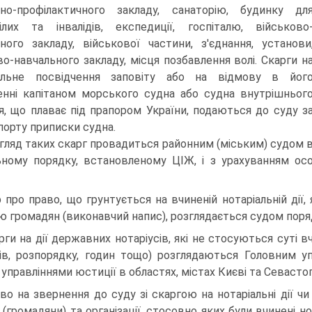
ьно-профілактичного закладу, санаторію, будинку дл
ілих та інвалідів, експедиції, госпіталю, військово
ьного закладу, військової частини, з'єднання, установи
во-навчального закладу, місця позбавлення волі. Скарги н
ильне посвідчення заповіту або на відмову в йог
енні капітаном морського судна або судна внутрішньог
я, що плаває під прапором України, подаються до суду з
порту приписки судна.
гляд таких скарг провадиться районним (міським) судом 
ьному порядку, встановленому ЦІЖ, і з урахуванням ос
р про право, що грунтується на вчиненій нотаріальній ді
ю громадян (виконавчий напис), розглядається судом пор
рги на дії державних нотаріусів, які не стосуються суті
ів, розпорядку, годин тощо) розглядаються Головним уп
 управліннями юстиції в областях, містах Києві та Севастоп
во на звернення до суду зі скаргою на нотаріальні дії ч
 (громадяни) та організації, стосовно яких були вчинені но