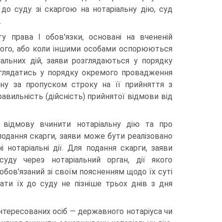
до суду зі скаргою на нотаріальну дію, суд
.
у права І обов'язки, основані на вчененій
 цього, або коли іншими особами оспорюються
іальних дій, заяви розглядаються у порядку
озглядатись у порядку окремого провадження
ну за пропуском строку на її прийняття з
вильність (дійсність) прийнятої відмови від
відмову вчинити нотаріальну дію та про
подання скарги, заяви може бути реалізовано
нотаріальні дії. Для подання скарги, заяви
уду через нотаріальний орган, дії якого
обов'язаний зі своїм поясненням щодо їх суті
ати їх до суду не пізніше трьох днів з дня
аінтересованих осіб — державного нотаріуса чи