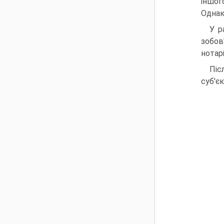
іншог
Однак
У р
зобов
нотар
Піс
суб'єк