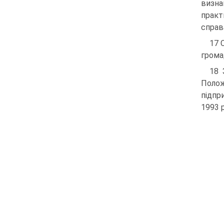
визна
практ
справ
17 
грома
18 
Поло
підпр
1993 р