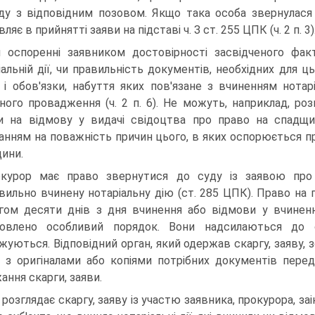
ду з відповідним позовом. Якщо така особа звернулася 
ляє в прийнятті заяви на підставі ч. З ст. 255 ЦПК (ч. 2 п. 3)
 оспоренні заявником достовірності засвідченого факт
іальній дії, чи правильність документів, необхідних для
 і обов'язки, набуття яких пов'язане з вчиненням нотар
ного провадження (ч. 2 п. 6). Не можуть, наприклад, р
и на відмову у видачі свідоцтва про право на спадщи
анням на поважність причин цього, в яких оспорюється пра
ини.
курор має право звернутися до суду із заявою про 
вильно вчинену нотаріальну дію (ст. 285 ЦПК). Право на 
гом десяти днів з дня вчинення або відмови у вчиненні 
овлено особливий порядок. Вони надсилаються до с
жуються. Відповідний орган, який одержав скаргу, заяву, з
 з оригіналами або копіями потрібних документів перед
ання скарги, заяви.
 розглядає скаргу, заяву із участю заявника, прокурора, з