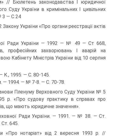
м» // Бюлетень законодавства І юридичної
о Суду України в кримінальних І цивільних
 3 — С 24
2 Закону України «Про органи реєстрації актів
вної Ради України — 1992 — № 49 — Ст 668,
в, професійних захворювань І аварій на
вою Кабінету Міністрів України від 10 серпня
— К., 1995. — С. 80-145.
. — 1994. — № 7-8. — С. 70-78.
танови Пленуму Верховного Суду України № 5
95 р. «Про судову практику в справах про
ів, що мають юридичне значення».
рховної Ради України. — 1991. — № 38. — Ст.
 Ст. 645.
ни «Про нотаріат» від 2 вересня 1993 р. //