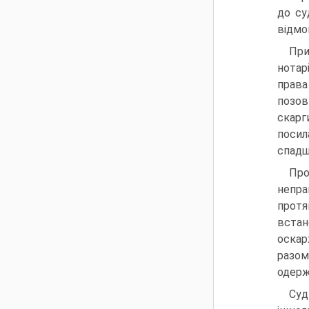
до су
відмов
При
нотар
права
позов
скарг
посил
спадщ
Про
непра
протя
встан
оскар
разом
одерж
Суд