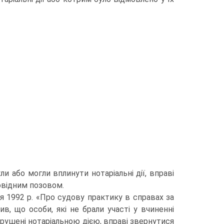
и або могли вплинути нотаріальні дії, вправі
овідним позовом.
я 1992 р. «Про судову практику в справах за
ив, що особи, які не брали участі у вчиненні
порушені нотаріальною дією, вправі звернутися