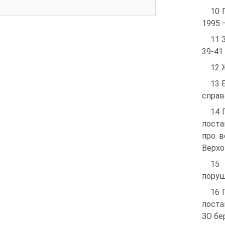
10 
1995 
11 
39-41
12 
13 
справ
14 
поста
про в
Верхо
15 
поруш
16 
поста
ЗО бе