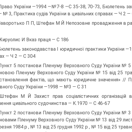
Право України —1994 —№7-8 —С 35-38, 70-73, Бюлетень за
— № 3, Практика судів України в цивільних справах — Ч 2 — 
Заворотько П П, Штефан М Й Непозовне провадження в рад
Жируолис И Вказ праця — С 186
Бюлетень законодавства І юридичної практики України —1
ах — Ч 2 — С 304
Пункт 5 постанови Пленуму Верховного Суду України № 5 в
новою Пленуму Верховного Суду України № 15 від 25 тра
становлення фактів, що мають юридичне значення» // П
вного Суду України —1998 — №3 — С 31
Штефан М Й Захист прав соціалістичних організацій 
ення цивільного судочинства — К.1970 — С 46-67
Пункт 2 постанови Пленуму Верховного Суду України № 3 в
новами Пленуму Верховного Суду України № 13 від 29 листоп
резня 1984 р , № 13 від 25 грудня 1992 р , № 15 від 25 тра