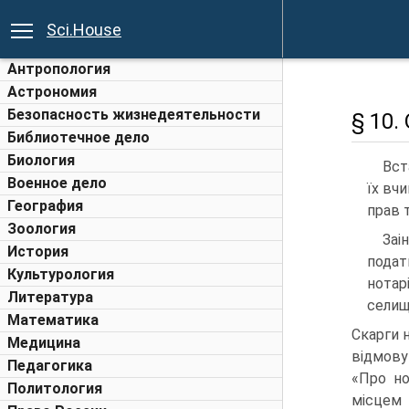
Sci.House
Антропология
Астрономия
Безопасность жизнедеятельности
§ 10.
Библиотечное дело
Биология
Вст
Военное дело
їх вч
География
прав 
Зоология
Заі
История
подат
Культурология
нотар
Литература
селищ
Математика
Скарги 
Медицина
відмову
Педагогика
«Про но
Политология
місцем 