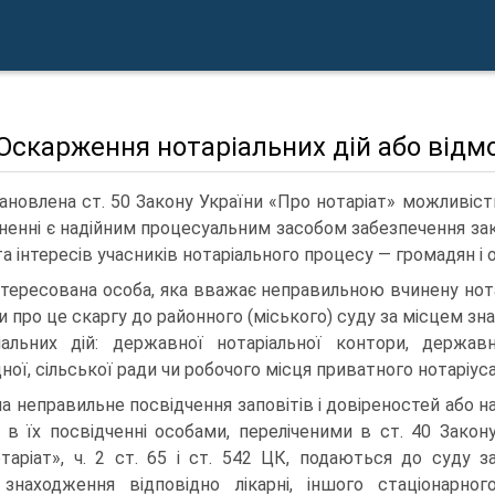
 Оскарження нотаріальних дій або відмо
ановлена ст. 50 Закону України «Про нотаріат» можливіст
иненні є надійним процесуальним засобом забезпечення зак
та інтересів учасників нотаріального процесу — громадян і 
нтересована особа, яка вважає неправильною вчинену нотар
и про це скаргу до районного (міського) суду за місцем зн
іальних дій: державної нотаріальної контори, державн
ної, сільської ради чи робочого місця приватного нотаріуса
на неправильне посвідчення заповітів і довіреностей або н
 в їх посвідченні особами, переліченими в ст. 40 Закон
таріат», ч. 2 ст. 65 і ст. 542 ЦК, подаються до суду з
знаходження відповідно лікарні, іншого стаціонарног