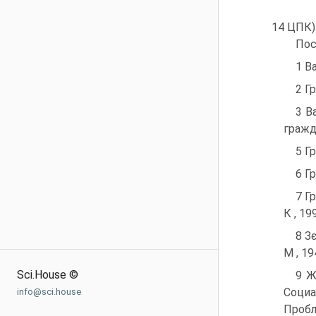
14 ЦПК)
Пос
1 В
2 Г
3 В
гражд
5 Г
6 Г
7 Г
К , 19
8 З
М , 19
Sci.House ©
9 Ж
Социа
info@sci.house
Пробл