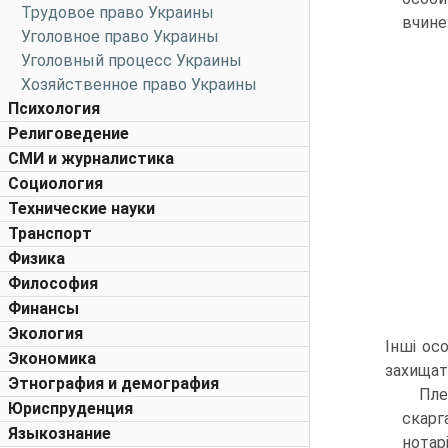
Трудовое право Украины
вчинен
Уголовное право Украины
Уголовный процесс Украины
Хозяйственное право Украины
Психология
Религоведение
СМИ и журналистика
Социология
Технические науки
Транспорт
Физика
Философия
Финансы
Экология
Інші ос
Экономика
захищат
Этнография и демография
Пле
Юриспруденция
скарг
Языкознание
нотар