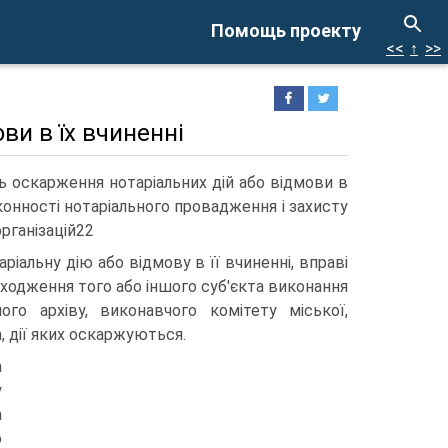
Помощь проекту
<<
↑
>>
ви в їх вчиненні
ь оскарження нотаріальних дій або відмови в
онності нотаріального провадження і захисту
організацій22
іальну дію або відмову в її вчиненні, вправі
аходження того або іншого суб'єкта виконання
ого архіву, виконавчого комітету міської,
, дії яких оскаржуються.
а
у
а
о