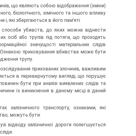
очинів, що являють собою відображення (зміни)
го, біологічного, хімічного та іншого впливу
 і, які зберігаються в його пам’яті.
у способи убивств, до яких можна віднести
х осіб або трупів під потяги, що проходять
ормаційної значущості матеріальних слідів
. Ознакою приховування вбивства може бути
одження трупу.
 розслідування прихованих злочинів, важливим
ляється в перевернутому вигляді, що порушує
повинен бути при аналізі виявлених слідів та
ичини їх виникнення в даному місці в даний
ах залізничного транспорту, ознаками, які
тво, можуть бути:
смузі відводу залізничної дороги полегшується
сліди.