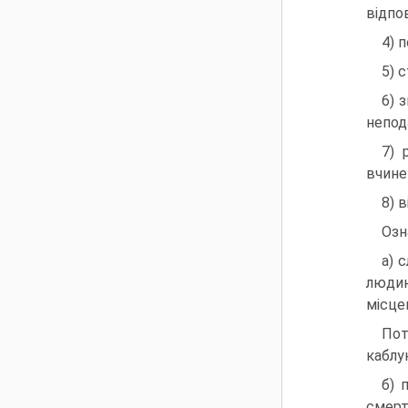
відпо
4) 
5) 
6) 
непода
7) 
вчине
8) 
Озн
а) 
людин
місце
Пот
каблу
б) 
смерт