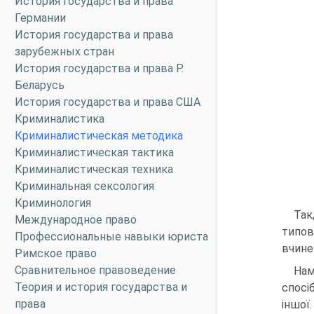
История государства и права
Германии
История государства и права
зарубежных стран
История государства и права Р.
Беларусь
История государства и права США
Криминалистика
Криминалистическая методика
Криминалистическая тактика
Криминалистическая техника
Криминальная сексология
Криминология
Так
Международное право
типов
Профессиональные навыки юриста
вчине
Римское право
Сравнительное правоведение
Нам
Теория и история государства и
спосі
права
іншої.