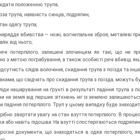
відати положенню трупа;
поза трупа, наявність синців, подряпин;
стан одягу трупа;
знаряддя вбивства — ножі, вогнепальна зброя, металеві пред
лік від нього;
речі потерпілого, залишені злочинцем як такі, що не п
но з метою пограбування, а також особисті речі вбивці, якщ
відсутність слідів волочіння, скидання трупа з поїзда та ін
аками, що свідчать про скидання трупа з поїзда, можуть бу
сліди нашарування на ґрунті в результаті падіння трупа з 
и на землі від перших зіткнень ніг із землею залишаються 
м падіння потерпілого. Труп у цьому випадку буде знаходит
рібно звертати увагу на стан взуття потерпілого. В процес
ки або навіть підошва. На взутті спостерігаються подряпин
проїзні документи, що знаходяться в одязі потерпілого, як
ю;