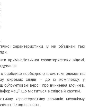
і
х
б
,
м
к
ичної характеристики. В ній об’єднані такі
іди.
нти криміналістичної характеристики відомі,
ідування.
в, є особливо необхідною в системі елементів
алізу окремих слідів — до їх комплексу, у
ш обґрунтовані версії про вчинення злочинів.
інформації, що міститься в слідовій картині.
стичну характеристику злочинів механізму
вчених не однозначна.