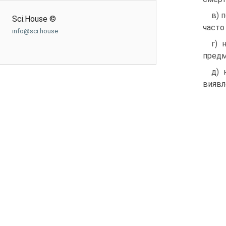
в) 
Sci.House ©
часто
info@sci.house
г) 
предм
д) 
виявл