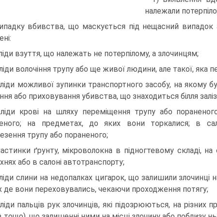
належали потерпіло
ипадку вбивства, що маскується під нещасний випадок а
ні:
сліди взуття, що належать не потерпілому, а злочинцям;
сліди волочіння трупу або ще живої людини, але такої, яка 
сліди можливої зупинки транспортного засобу, на якому б
ння або приховування убивства, що знаходиться білля заліз
сліди крові на шляху переміщення трупу або пораненого
еного; на предметах, до яких вони торкалися; в с
езення трупу або пораненого;
частинки ґрунту, мікроволокна в підногтевому складі, на
хнях або в салоні автотранспорту;
сліди слини на недопалках цигарок, що залишили злочинці н
х де вони переховувались, чекаючи проходження потягу;
сліди пальців рук злочинців, які підозрюються, на різних п
в тощо), що залишенні ними на місці злочину або поблизу нь