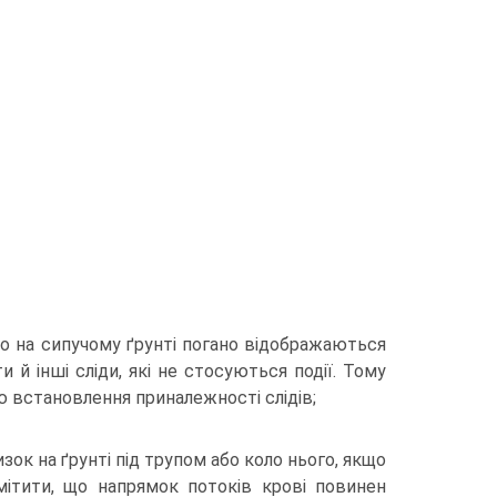
що на сипучому ґрунті погано відображаються
и й інші сліди, які не стосуються події. Тому
ою встановлення приналежності слідів;
ризок на ґрунті під трупом або коло нього, якщо
дмітити, що напрямок потоків крові повинен