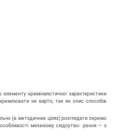
го елементу криміналістичної характеристики
иокремлювати не варто, так як опис способів
ільно (в методичних цілях) розглядати окремо
 особливості механізму слідоутво- рення — з