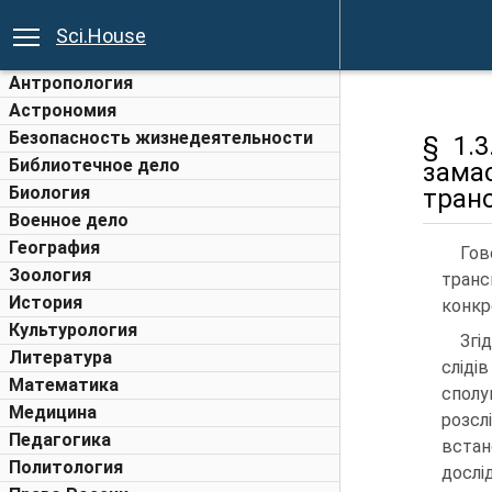
Sci.House
Антропология
Астрономия
Безопасность жизнедеятельности
§ 1.
Библиотечное дело
зама
Биология
транс
Военное дело
География
Гов
Зоология
транс
История
конкр
Культурология
Згі
Литература
сліді
Математика
сполу
Медицина
розсл
Педагогика
вста
Политология
дослід