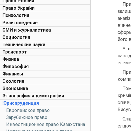
Право России
При
Право України
залиш
Психология
аналі
Религоведение
вчине
СМИ и журналистика
сформ
Социология
його 
Технические науки
У ш
Транспорт
наслі
Физика
елеме
Философия
При
Финансы
компл
Экология
Экономика
Том
кримі
Этнография и демография
співв
Юриспруденция
Висува
Европейское право
Зарубежное право
Слі
Инвестиционное право Казахстана
слідо