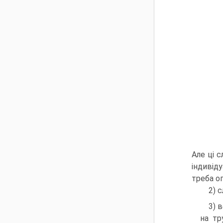
Але ці 
індивіду
треба оп
2) 
3) 
на тр