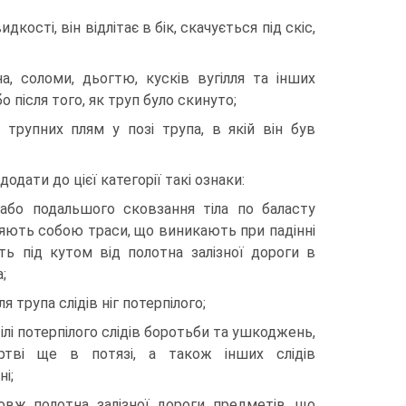
кості, він відлітає в бік, скачується під скіс,
на, соломи, дьогтю, кусків вугілля та інших
 після того, як труп було скинуто;
 трупних плям у позі трупа, в якій він був
одати до цієї категорії такі ознаки:
 або подальшого сковзання тіла по баласту
вляють собою траси, що виникають при падінні
ть під кутом від полотна залізної дороги в
;
ля трупа слідів ніг потерпілого;
ілі потерпілого слідів боротьби та ушкоджень,
ртві ще в потязі, а також інших слідів
і;
овж полотна залізної дороги предметів, що