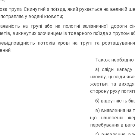
поза трупа. Скинутий з поїзда, який рухається на великій швид
 потрапляє у водяні кювети;
наявність на трупі або на полотні залізничної дороги сі
етів, викинутих злочинцем із товарного поїзда з трупом або
невідповідність потоків крові на трупі та розташування
ений.
Також необхідно д
а) сліди нападу
насипу; ці сліди я
жертви, та виходя
сторону руху потяга
б) відсутність біл
в) виявлення на т
що нанесенні же
перебування в вагон
г) виявлення вд