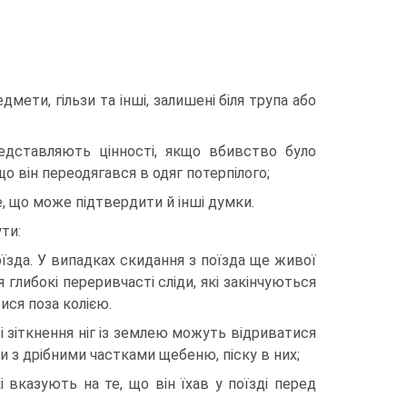
мети, гільзи та інші, залишені біля трупа або
редставляють цінності, якщо вбивство було
о він переодягався в одяг потерпілого;
ше, що може підтвердити й інші думки.
ти:
поїзда. У випадках скидання з поїзда ще живої
глибокі переривчасті сліди, які закінчуються
ися поза колією.
і зіткнення ніг із землею можуть відриватися
и з дрібними частками щебеню, піску в них;
і вказують на те, що він їхав у поїзді перед