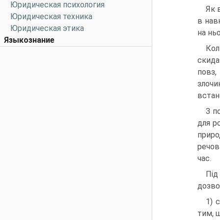
Юридическая психология
Як 
Юридическая техника
в нав
Юридическая этика
на ньо
Языкознание
Кол
скида
повз,
злочи
встан
З п
для р
приро
речов
час.
Під
дозво
1) 
тим, 