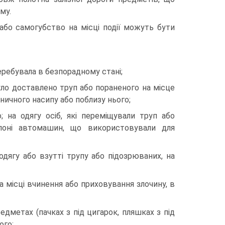
му.
бо самогубство на місці події можуть бути
перебувала в безпорадному стані;
уло доставлено труп або пораненого на місце
ничного насипу або поблизу нього;
; на одягу осіб, які переміщували труп або
алоні автомашин, що використовували для
 одягу або взутті трупу або підозрюваних, на
а місці вчинення або приховування злочину, в
редметах (пачках з під цигарок, пляшках з під
ого;