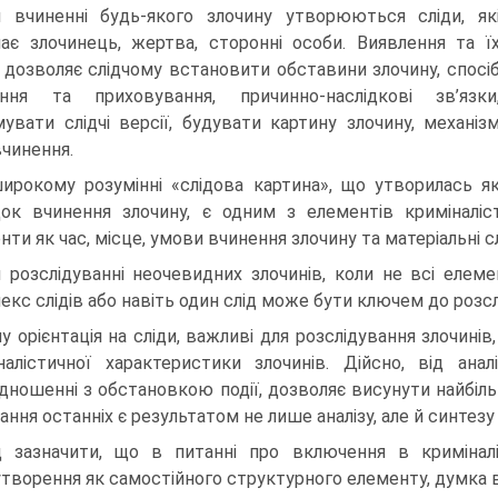
 вчиненні будь-якого злочину утворюються сліди, як
ає злочинець, жертва, сторонні особи. Виявлення та ї
з дозволяє слідчому встановити обставини злочину, спосі
ння та приховування, причинно-наслідкові зв’язки
увати слідчі версії, будувати картину злочину, механіз
вчинення.
ирокому розумінні «слідова картина», що утворилась я
док вчинення злочину, є одним з елементів криміналіст
нти як час, місце, умови вчинення злочину та матеріальні сл
 розслідуванні неочевидних злочинів, коли не всі елеме
екс слідів або навіть один слід може бути ключем до розсл
у орієнтація на сліди, важливі для розслідування злочині
налістичної характеристики злочинів. Дійсно, від ан
ідношенні з обстановкою події, дозволяє висунути найбіль
ння останніх є результатом не лише аналізу, але й синтезу 
д зазначити, що в питанні про включення в криміналі
утворення як самостійного структурного елементу, думка 