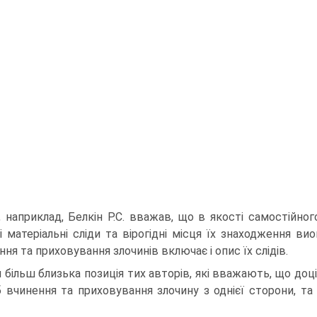
, наприклад, Белкін Р.С. вважав, що в якості самостійно
і матеріальні сліди та вірогідні місця їх знаходження в
ння та приховування злочинів включає і опис їх слідів.
 більш близька позиція тих авторів, які вважають, що доц
б вчинення та приховування злочину з однієї сторони, та