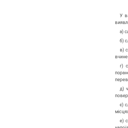
У в
виявле
а) 
б) 
в) 
вчине
г) 
поран
перев
д) 
повер
є) 
місця
е) 
напої