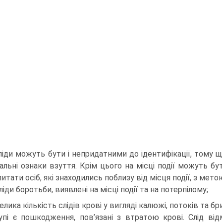
сліди можуть бути і непридатними до ідентифікації, тому 
альні ознаки взуття. Крім цього на місці події можуть бут
итати осіб, які знаходились поблизу від місця події, з мет
сліди боротьби, виявлені на місці події та на потерпілому;
велика кількість слідів крові у вигляді калюжі, потоків та б
упі є пошкодження, пов’язані з втратою крові. Слід ві