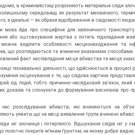
відомо, в криміналістиці розрізняють матеріальні сліди зл
колишньому середовищі, як результат механічного, термічно
го, а ідеальні — як образи відображення в свідомості людини
и мова йде про специфічні для залізничного транспорт
ння або зштовхування жертви з потяга; підкладання живи
 можна виділити особливості місцезнаходження та інф
нів, що розглядаються та вчиненні вказаними способами
овлений факт неспівпадіння місця вбивства та місця знах
озиції пізнавальної діяльності, що здійснюється в процесі
озуміння інсценування є те, що слідова картина представ
дній хід подій, тобто причинно-наслідковий зв’язок, який 
их доказів та спонукати до формування висновків про пр
 час розслідування вбивств, які вчиняються на об’єкт
ляють уявити, що на місці виявлення трупа вчинено вбивс
сліди ніг злочинця і потерпілого. Відшукання слідів ніг у 
що полотно покрите м’яким ґрунтом, на якому добре видно 