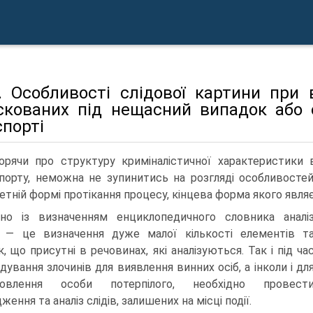
3. Особливості слідової картини при
скованих під нещасний випадок або 
порті
орячи про структуру криміналістичної характеристики в
порту, неможна не зупинитись на розгляді особливостей 
етній формі протікання процесу, кінцева форма якого явля
дно із визначенням енциклопедичного словника аналі
в — це визначення дуже малої кількості елементів т
к, що присутні в речовинах, які аналізуються. Так і під ча
ідування злочинів для виявлення винних осіб, а інколи і дл
новлення особи потерпілого, необхідно провест
ження та аналіз слідів, залишених на місці події.