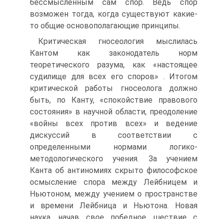
бессмысленным сам спор. Ведь спор
возможен тогда, когда существуют какие-
то общие основополагающие принципы.
Критическая гносеология мыслилась
Кантом как законодатель норм
теоретического разума, как «настоящее
судилище для всех его споров» . Итогом
критической работы гносеолога должно
быть, по Канту, «спокойствие правового
состояния» в научной области, преодоление
«войны всех против всех» и ведение
дискуссий в соответствии с
определенными нормами логико-
методологического учения. За учением
Канта об антиномиях скрыто философское
осмысление спора между Лейбницем и
Ньютоном, между учением о пространстве
и времени Лейбница и Ньютона. Новая
наука, начав свое победное шествие с