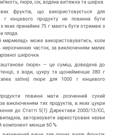
м’якоть, пюре, сік, водяна витяжка та шкірка.
сових фруктів, що використовується для
0 г кінцевого продукту не повинна бути
 з яких принаймні 75 г мають бути отримані з
и плода.
й мармелад» може використовуватись, коли
ь нерозчинних часток, за виключенням малих
різаної шкірочки.
каштанове пюре» — це суміш, доведена до
стенції, з води, цукру та щонайменше 380 г
tanea sativa) пюре для 1000 г кінцевого
продукти повинні мати розчинний сухий
за виключенням тих продуктів, в яких цукри
ження до Статті 5(1) Директиви 2000/13/ЄС,
ипадків, авторизувати зареєстровані назви
хий компонент менше 60 %.
, визначений вище для різних видів фруктів