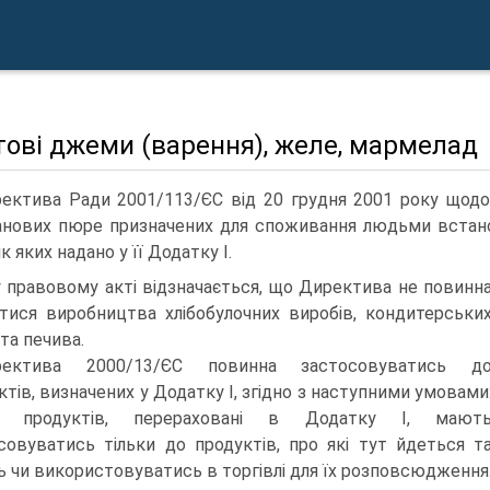
ові джеми (варення), желе, мармелад
ектива Ради 2001/113/ЄС від 20 грудня 2001 року щодо
нових пюре призначених для споживання людьми встано
к яких надано у її Додатку І.
 правовому акті відзначається, що Директива не повинн
тися виробництва хлібобулочних виробів, кондитерськи
та печива.
ректива 2000/13/ЄС повинна застосовуватись д
ктів, визначених у Додатку І, згідно з наступними умовами
и продуктів, перераховані в Додатку І, мают
совуватись тільки до продуктів, про які тут йдеться т
 чи використовуватись в торгівлі для їх розповсюдження