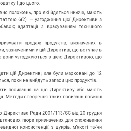
датку І до цього.
овно положень, про які йдеться нижче, мають
таттею 6(2): — узгодження цієї Директиви з
авок; адаптації з врахуванням технічного
ризувати продаж продуктів, визначених в
, зазначеними у цій Директиві, що вступає в
кщо вони узгоджуються з цією Директивою, що
ати цій Директиві, але були марковані до 12
ься, поки не вийдуть запаси цих продуктів.
тити посилання на цю Директиву або мають
ії. Методи створення таких посилань повинні
 до Директива Ради 2001/113/ЄС від 20 грудня
аштанових пюре призначених для споживання
идної консистенції, з цукрів, м’якоті та/чи