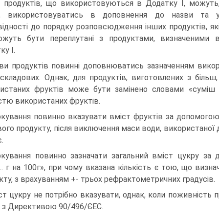
 продуктів, що використовуються в Додатку І, можуть
к, використовуватись в доповнення до назви та 
відності до порядку розповсюдження інших продуктів, як
жуть бути переплутані з продуктами, визначеними 
ку І.
ви продуктів повинні доповнюватись зазначенням викор
складових. Однак, для продуктів, виготовлених з більш,
истаних фруктів може бути замінено словами «суміш 
істю використаних фруктів.
кування повинно вказувати вміст фруктів за допомогою 
вого продукту, після виключення маси води, використаної 
.
кування повинно зазначати загальний вміст цукру за
... г на 100г», при чому вказана кількість є тою, що виз
кту, з врахуванням +- трьох рефрактометричних градусів.
ст цукру не потрібно вказувати, однак, коли поживність 
о з Директивою 90/496/ЄЕС.