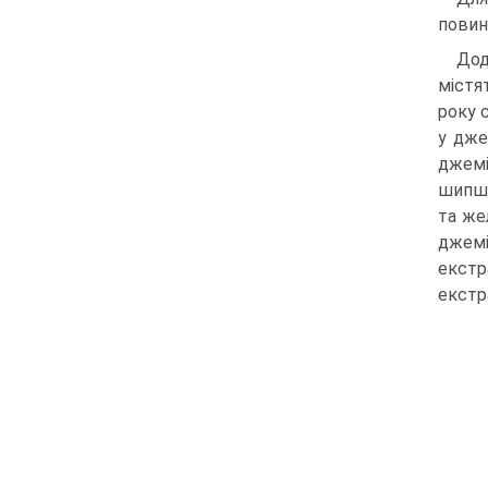
повин
Дод
містя
року 
у дже
джемі
шипши
та же
джемі
екстра
екстра