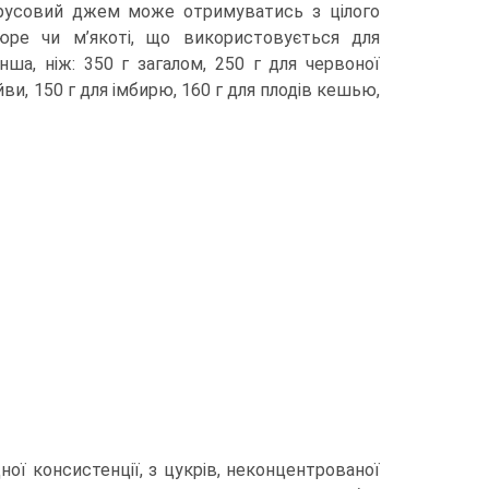
итрусовий джем може отримуватись з цілого
пюре чи м’якоті, що використовується для
ша, ніж: 350 г загалом, 250 г для червоної
ви, 150 г для імбирю, 160 г для плодів кешью,
ої консистенції, з цукрів, неконцентрованої