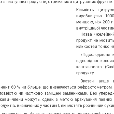
ох з наступних продуктів, отриманих з цитрусових фруктів: 
Кількість цитру
виробництва 100
меншою, ніж 200 г,
внутрішньої частин
Назва «желейни
продукт не містит
кількостей тонко на
«Підсолоджене 
відповідної конси
каштанового (Cas
продукту.
Вказані вище 
нент 60 % чи більше, що визначається рефрактометром, 
повністю чи частково заміщені замінниками. Без уперед
жави—члени можуть, однак, з метою врахування певних в
родуктів, визначених у частині І, які містять розчинний су
 продуктів, де фрукти змішані разом, мінімальний вміст