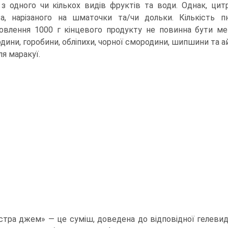
з одного чи кількох видів фруктів та води. Однак, ц
а, нарізаного на шматочки та/чи дольки. Кількість 
овлення 1000 г кінцевого продукту не повинна бути мен
дини, горобини, обліпихи, чорної смородини, шипшини та ай
ля маракуї.
стра джем» — це суміш, доведена до відповідної гелевидн