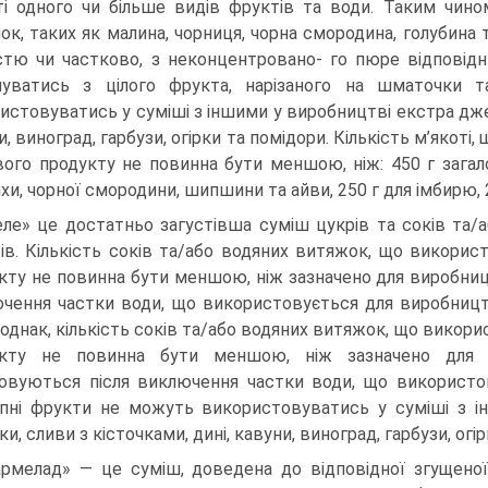
ті одного чи більше видів фруктів та води. Таким чи
чок, таких як малина, чорниця, чорна смородина, голубина
стю чи частково, з неконцентровано- го пюре відпові
уватись з цілого фрукта, нарізаного на шматочки 
истовуватись у суміші з іншими у виробництві екстра джему
и, виноград, гарбузи, огірки та помідори. Кількість м’якот
вого продукту не повинна бути меншою, ніж: 450 г загал
ихи, чорної смородини, шипшини та айви, 250 г для імбирю, 
ле» це достатньо загустівша суміш цукрів та соків та/
ів. Кількість соків та/або водяних витяжок, що викорис
кту не повинна бути меншою, ніж зазначено для виробниц
чення частки води, що використовується для виробниц
 однак, кількість соків та/або водяних витяжок, що викор
укту не повинна бути меншою, ніж зазначено для в
овуються після виключення частки води, що використо
пні фрукти не можуть використовуватись у суміші з і
и, сливи з кісточками, дині, кавуни, виноград, гарбузи, огі
рмелад» — це суміш, доведена до відповідної згущеної 