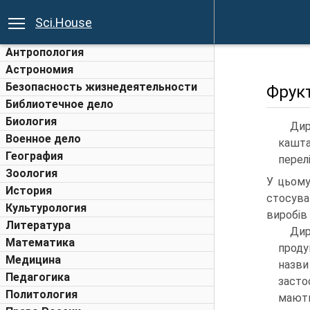
Sci.House
Антропология
Астрономия
Безопасность жизнедеятельности
Фрукт
Библиотечное дело
Биология
Дир
Военное дело
кашта
География
перелі
Зоология
У цьому
История
стосува
Культурология
виробів 
Литература
Ди
Математика
проду
Медицина
назв
Педагогика
засто
Политология
мають