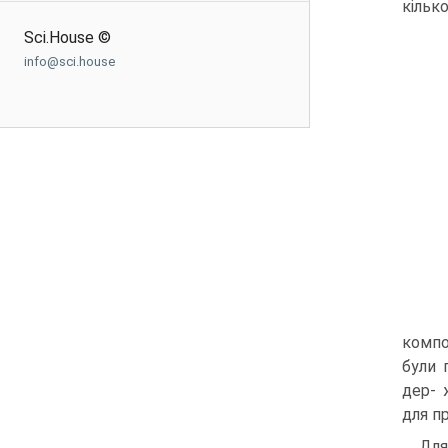
кільк
Sci.House ©
info@sci.house
компо
були 
дер- 
для п
Для