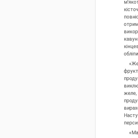
м’яко
кісто
повні
отрим
викор
кавун
кінце
обліп
«Же
фрукт
проду
виклю
желе,
прод
вирах
Насту
персик
«Ма