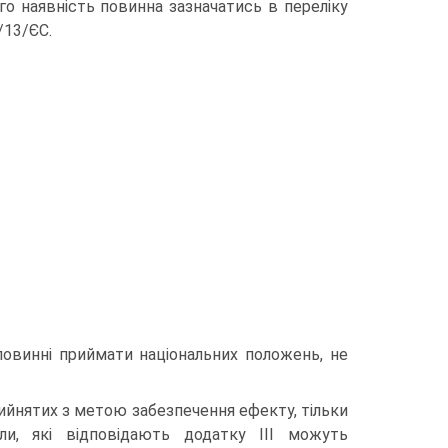
го наявність повинна зазначатись в переліку
/13/ЄС.
повинні приймати національних положень, не
ийнятих з метою забезпечення ефекту, тільки
али, які відповідають додатку ІІІ можуть