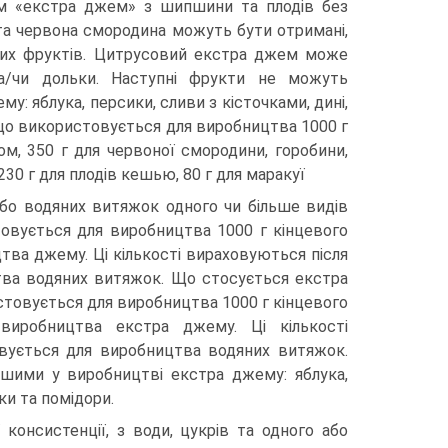
ном «екстра джем» з шипшини та плодів без
 та червона смородина можуть бути отримані,
дних фруктів. Цитрусовий екстра джем може
та/чи дольки. Наступні фрукти не можуть
: яблука, персики, сливи з кісточками, дині,
і, що використовується для виробництва 1000 г
ом, 350 г для червоної смородини, горобини,
230 г для плодів кешью, 80 г для маракуї
або водяних витяжок одного чи більше видів
товується для виробництва 1000 г кінцевого
тва джему. Ці кількості вираховуються після
тва водяних витяжок. Що стосується екстра
истовується для виробництва 1000 г кінцевого
иробництва екстра джему. Ці кількості
вується для виробництва водяних витяжок.
ншими у виробництві екстра джему: яблука,
рки та помідори.
консистенції, з води, цукрів та одного або