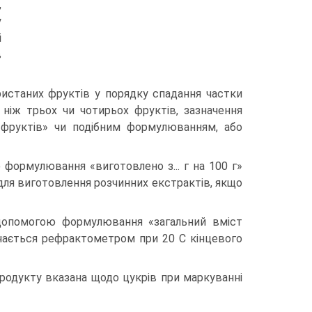
,
у
і
в
истаних фруктів у порядку спадання частки
 ніж трьох чи чотирьох фруктів, зазначення
фруктів» чи подібним формулюванням, або
формулювання «виготовлено з... г на 100 г»
для виготовлення розчинних екстрактів, якщо
 допомогою формулювання «загальний вміст
начається рефрактометром при 20 С кінцевого
продукту вказана щодо цукрів при маркуванні