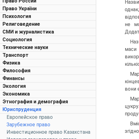
Право России
Назви
Право України
одна
Психология
відпо
Религоведение
не мо
СМИ и журналистика
Додат
Социология
Наз
Технические науки
маси 
Транспорт
викор
Физика
кільк
Философия
Мар
Финансы
кінце
Экология
вони є
Экономика
Мар
Этнография и демография
цукру
Юриспруденция
проду
Европейское право
Вмі
Зарубежное право
згідн
Инвестиционное право Казахстана