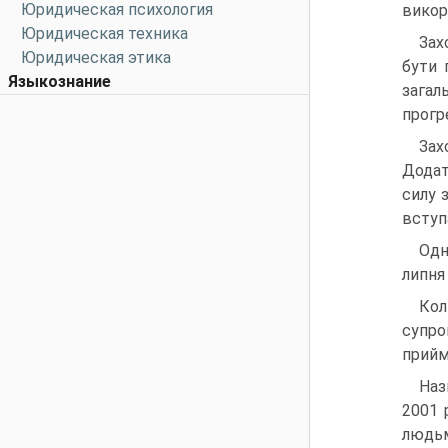
Юридическая психология
викор
Юридическая техника
Зах
Юридическая этика
бути 
Языкознание
загал
прогр
Зах
Додат
силу 
вступа
Одн
липня
Кол
супро
прийм
Наз
2001 
людьм