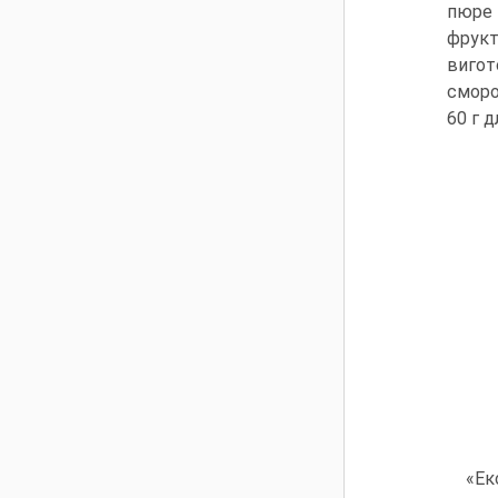
пюре 
фрукт
вигот
сморо
60 г д
«Ек