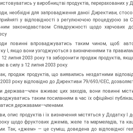
истовуватись у виробництві продуктів, перерахованих у До
оди, необхідні для запровадження даної Директиви, стос
прийняті у відповідності з регулюючою процедурою за С
ьним законодавством Співдружності щодо харчових доб
есу
оди повинні впроваджуватись таким чином, щоб: авто
ку І, якщо вони узгоджуються з визначеннями та правилами
з 12 липня 2003 року та заборонити продаж продуктів, я
є в силу з 12 липня 2003 року.
ак, продаж продуктів, що виявились нездатними відповід
 2003 року відповідно до Директиви 79/693/ЄЕС, дозволяєт
и держава—член вживає цих заходів, вони повинні міс
воджуватись таким посиланням в час їх офіційної публікац
атися державами—членами.
ви, опис продуктів і їх визначення містяться у Додатку І
року щодо фруктових джемів, желе та мармеладів, та к
и. Так, «джем» — це суміш, доведена до відповідної гелев