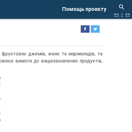
Помощь проекту
<<
↑
>>
 фруктових джемів, желе та мармеладів, та
влює вимоги до вищезазначених продуктів,
а
х
о
:
ь
а
.