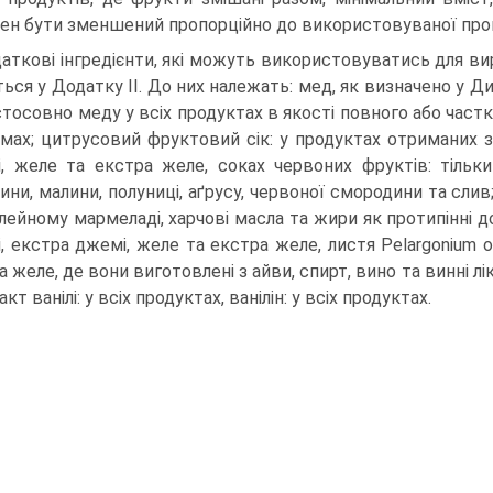
ен бути зменшений пропорційно до використовуваної проц
аткові інгредієнти, які можуть використовуватись для ви
ться у Додатку ІІ. До них належать: мед, як визначено у Д
стосовно меду у всіх продуктах в якості повного або частк
мах; цитрусовий фруктовий сік: у продуктах отриманих з 
, желе та екстра желе, соках червоних фруктів: тіль
ни, малини, полуниці, аґрусу, червоної смородини та слив;
лейному мармеладі, харчові масла та жири як протипінні до
, екстра джемі, желе та екстра желе, листя Pelargonium o
 желе, де вони виготовлені з айви, спирт, вино та винні ліке
кт ванілі: у всіх продуктах, ванілін: у всіх продуктах.