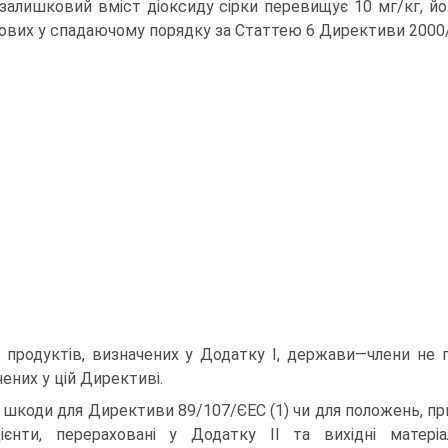
залишковий вміст діоксиду сірки перевищує 10 мг/кг, йо
ових у спадаючому порядку за Статтею 6 Директиви 2000
 продуктів, визначених у Додатку І, держави—члени не 
чених у цій Директиві.
 шкоди для Директиви 89/107/ЄЕС (1) чи для положень, пр
дієнти, перераховані у Додатку ІІ та вихідні матері