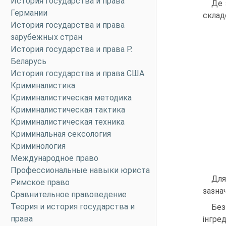
История государства и права
Де 
Германии
склад
История государства и права
зарубежных стран
История государства и права Р.
Беларусь
История государства и права США
Криминалистика
Криминалистическая методика
Криминалистическая тактика
Криминалистическая техника
Криминальная сексология
Криминология
Международное право
Профессиональные навыки юриста
Для
Римское право
зазна
Сравнительное правоведение
Теория и история государства и
Без
права
інгре