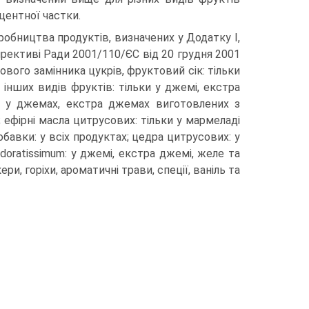
ентної частки.
робництва продуктів, визначених у Додатку І,
ирективі Ради 2001/110/ЄС від 20 грудня 2001
ового замінника цукрів, фруктовий сік: тільки
інших видів фруктів: тільки у джемі, екстра
ки у джемах, екстра джемах виготовлених з
 ефірні масла цитрусових: тільки у мармеладі
бавки: у всіх продуктах; цедра цитрусових: у
doratissimum: у джемі, екстра джемі, желе та
ри, горіхи, ароматичні трави, спеції, ваніль та