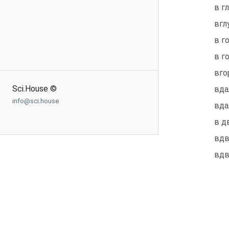
в г
вглу
в г
в г
вго
Sci.House ©
вдал
info@sci.house
вдал
в д
вдв
вдв