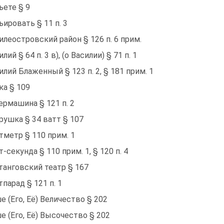
ьете § 9
ьировать § 11 п. 3
илеостровский район § 126 п. 6 прим.
лий § 64 п. 3 в), (о Василии) § 71 п. 1
илий Блаженный § 123 п. 2, § 181 прим. 1
ка § 109
ермашина § 121 п. 2
рушка § 34 ватт § 107
тметр § 110 прим. 1
т-секунда § 110 прим. 1, § 120 п. 4
танговский театр § 167
тпарад § 121 п. 1
е (Его, Её) Величество § 202
е (Его, Её) Высочество § 202