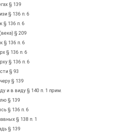
егах § 139
изи § 136 п. 6
к § 136 п. 6
 (века) § 209
к § 136 п. 6
рх § 136 п. 6
рху § 136 п. 6
сти § 93
черу § 139
ду и в виду § 140 п. 1 прим.
лю § 139
сь § 136 п. 6
лавных § 138 п. 1
адь § 139