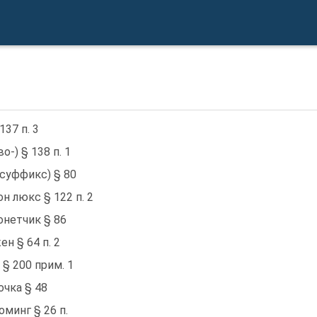
137 п. 3
во-) § 138 п. 1
(суффикс) § 80
он люкс § 122 п. 2
онетчик § 86
ен § 64 п. 2
 § 200 прим. 1
очка § 48
оминг § 26 п.