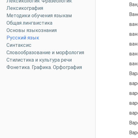
Лексикология. Фразеология.
Ван
Лексикография
Ван
Методики обучения языкам
Общая лингвистика
ван
Основы языкознания
ван
Русский язык
ван
Синтаксис
Словообразование и морфология
ван
Стилистика и культура речи
ван
Фонетика. Графика. Орфография
Вар
вар
варе
вар
вар
Вар
Вар