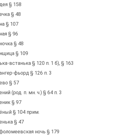
дея § 158
ечка § 48
на § 107
ная § 96
ночка § 48
нщица § 109
ька-встанька § 120 п. 1 б), § 163
ангер-фьорд § 126 п. 3
ево § 57
ний (род. п. мн. ч.) § 64 п. 3
еник § 97
ёный § 104 прим.
енька § 47
фоломеевская ночь § 179