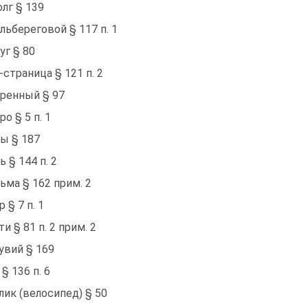
олг § 139
льбереговой § 117 п. 1
уг § 80
-страница § 121 п. 2
ренный § 97
ро § 5 п. 1
ы § 187
ь § 144 п. 2
ьма § 162 прим. 2
 § 7 п. 1
ти § 81 п. 2 прим. 2
увий § 169
 § 136 п. 6
лик (велосипед) § 50