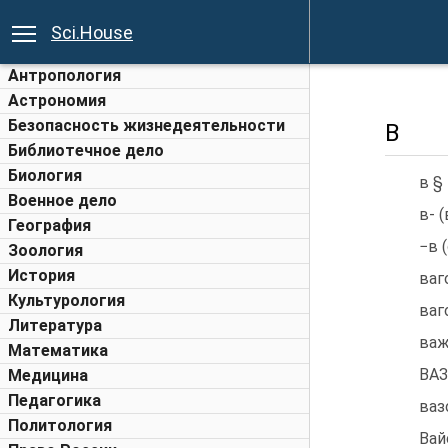
Sci.House
Антропология
Астрономия
Безопасность жизнедеятельности
В
Библиотечное дело
Биология
в § 
Военное дело
в- (
География
−в 
Зоология
История
ваг
Культурология
ваг
Литература
важ
Математика
ВАЗ
Медицина
Педагогика
ваз
Политология
Вай