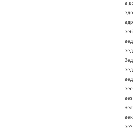
в д
вдо
вдр
веб
вед
вёд
Вед
вед
вед
веер
вез
Вез
век
ве?