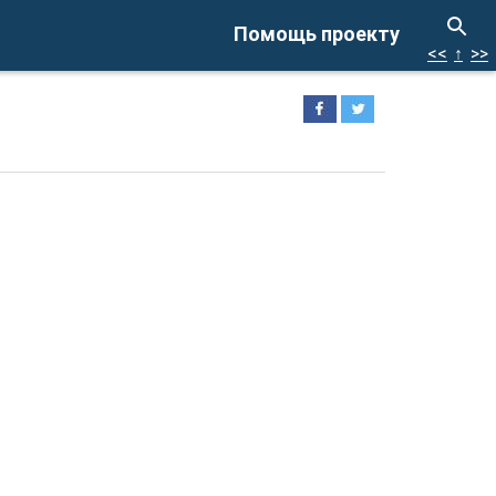
Помощь проекту
<<
↑
>>