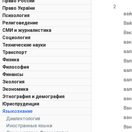
Право России
2
Право України
вайя
Психология
Религоведение
Вай
СМИ и журналистика
Вак
Социология
вак
Технические науки
вал
Транспорт
Физика
Вал
Философия
вал
Финансы
вал
Экология
Экономика
вал
Этнография и демография
ван
Юриспруденция
Ван
Языкознание
ван
Диалектология
Иностранные языки
Ван