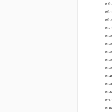
в б
вбл
вбо
вв.
вве
вве
вве
вве
вве
вви
вво
ввы
в-г
вгл