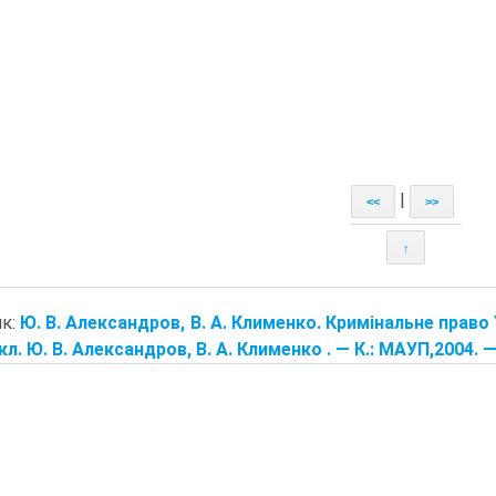
|
<<
>>
↑
ик:
Ю. В. Александров, В. А. Клименко. Кримінальне право У
кл. Ю. В. Александров, В. А. Клименко . — К.: МАУП,2004. —