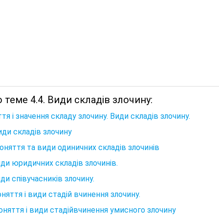
 теме 4.4. Види складів злочину:
тя і значення складу злочину. Види складів злочину.
Види складів злочину
Поняття та види одиничних складів злочинів
иди юридичних складів злочинів.
иди співучасників злочину.
оняття і види стадій вчинення злочину.
Поняття і види стадійвчинення умисного злочину