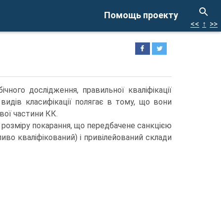
Помощь проекту
<<
↑
>>
ічного дослідження, правильної кваліфікації
 видів класифікації полягає в тому, що вони
вої частини КК.
й розміру покарання, що передбачене санкцією
ливо кваліфікований) і привілейований склади