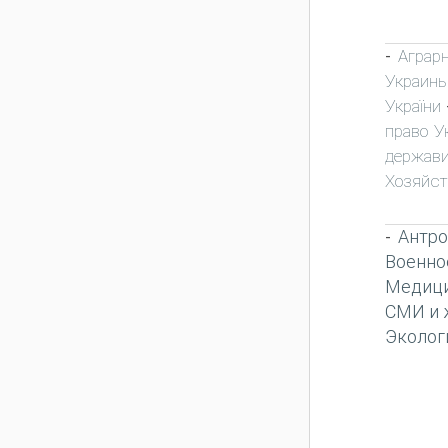
Аграр
-
Украин
України
право У
держави
Хозяйст
Антро
-
Военно
Медиц
СМИ и 
Эколог