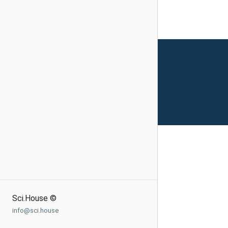
Sci.House ©
info@sci.house