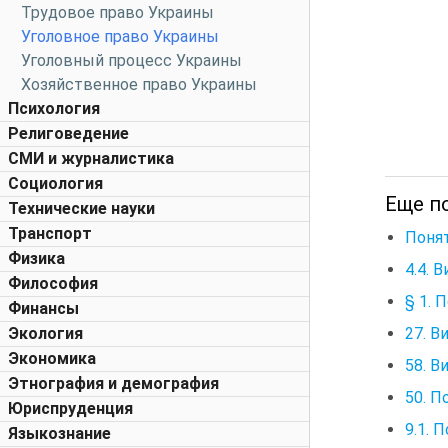
Трудовое право Украины
Уголовное право Украины
Уголовный процесс Украины
Хозяйственное право Украины
Психология
Религоведение
СМИ и журналистика
Социология
Еще по
Технические науки
Транспорт
Понят
Физика
4.4. 
Философия
§ 1. 
Финансы
27. В
Экология
Экономика
58. В
Этнография и демография
50. П
Юриспруденция
9.1. 
Языкознание