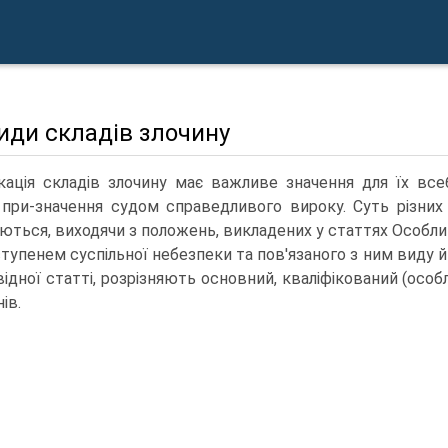
Види складів злочину
кація складів злочину має важливе значення для їх всеб
і при-значення судом справедливого вироку. Суть різних
ються, виходячи з положень, викладених у статтях Особли
ступенем суспільної небезпеки та пов'язаного з ним виду 
відної статті, розрізняють основний, кваліфікований (особ
ів.