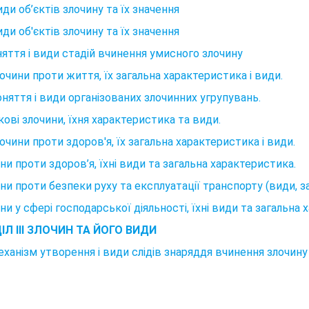
Види об’єктів злочину та їх значення
Види об'єктів злочину та їх значення
няття і види стадій вчинення умисного злочину
лочини проти життя, їх загальна характеристика і види.
оняття і види організованих злочинних угрупувань.
кові злочини, їхня характеристика та види.
лочини проти здоров'я, їх загальна характеристика і види.
ни проти здоров’я, їхні види та загальна характеристика.
ни проти безпеки руху та експлуатації транспорту (види, з
ни у сфері господарської діяльності, їхні види та загальна 
ІЛ III ЗЛОЧИН ТА ЙОГО ВИДИ
еханізм утворення і види слідів знаряддя вчинення злочину