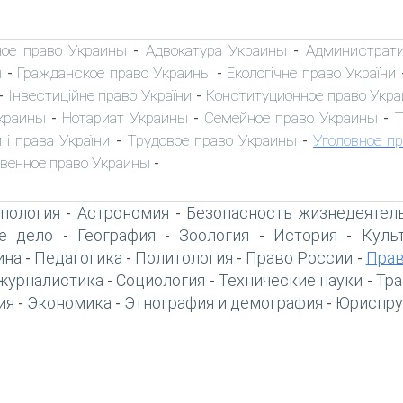
ное право Украины
Адвокатура Украины
Администрати
-
-
ы
Гражданское право Украины
Екологічне право України
-
-
Інвестиційне право України
Конституционное право Укр
-
-
краины
Нотариат Украины
Семейное право Украины
Т
-
-
-
 і права України
Трудовое право Украины
Уголовное п
-
-
венное право Украины
-
пология
Астрономия
Безопасность жизнедеятел
-
-
е дело
География
Зоология
История
Куль
-
-
-
-
ина
Педагогика
Политология
Право России
Прав
-
-
-
-
журналистика
Социология
Технические науки
Тра
-
-
-
ия
Экономика
Этнография и демография
Юриспру
-
-
-