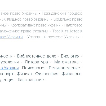
вное право Украины
Гражданский процесс
-
Жилищное право Украины
Земельне право
-
-
аины
Корпоративне право України
Налоговое
-
-
аможенное право Украины
Теорія та Історія
-
раво Украины
Уголовный процесс Украины
-
-
ьности
Библиотечное дело
Биология
-
-
-
турология
Литература
Математика
-
-
-
о України
Психология
Религоведение
-
-
-
нспорт
Физика
Философия
Финансы
-
-
-
-
денция
Языкознание
-
-