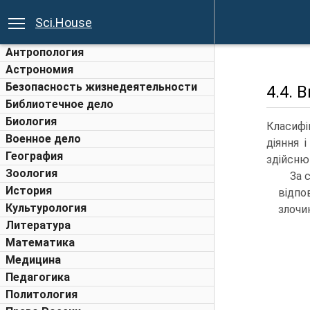
Sci.House
Антропология
Астрономия
Безопасность жизнедеятельности
4.4. 
Библиотечное дело
Биология
Класифі
Военное дело
діяння 
География
здійсню
Зоология
За 
История
відпо
Культурология
злочин
Литература
Математика
Медицина
Педагогика
Политология