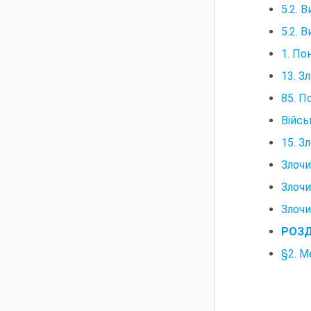
5.2. 
5.2. 
1. По
13. З
85. П
Війсь
15. З
Злочи
Злочи
Злочи
РОЗД
§2. М