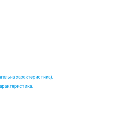
агальна характеристика).
характеристика.