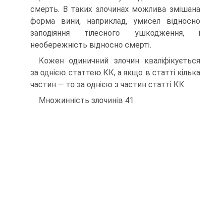
смерть. В таких злочинах можлива змішана
форма вини, наприклад, умисел відносно
заподіяння тілесного ушкодження, і
необережність відносно смерті.
Кожен одиничний злочин кваліфікується
за однією статтею КК, а якщо в статті кілька
частин — то за однією з частин статті КК.
Множинність злочинів 41