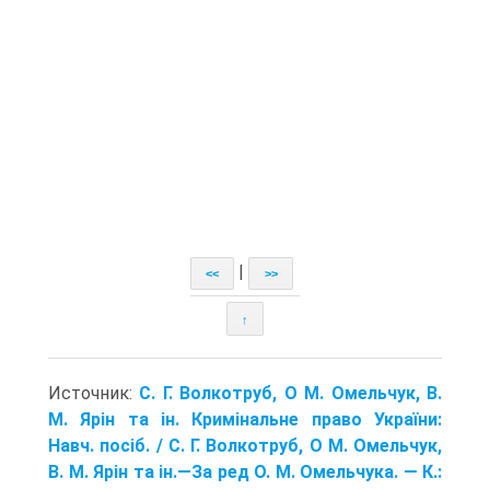
|
<<
>>
↑
Источник:
С. Г. Волкотруб, О М. Омельчук, В.
М. Ярін та ін. Кримінальне право України:
Навч. посіб. / С. Г. Волкотруб, О М. Омельчук,
В. М. Ярін та ін.—За ред О. М. Омельчука. — К.: