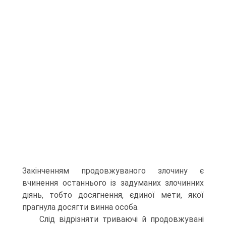
Закінченням продовжуваного злочину є
вчинення останнього із задуманих злочинних
діянь, тобто досягнення, єдиної мети, якої
прагнула досягти винна особа.
Слід відрізняти триваючі й продовжувані