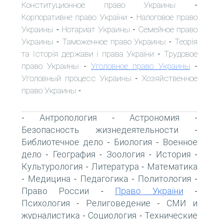
Конституционное право Украины
-
Корпоративне право України
Налоговое право
-
Украины
Нотариат Украины
Семейное право
-
-
Украины
Таможенное право Украины
Теорія
-
-
та Історія держави і права України
Трудовое
-
право Украины
Уголовное право Украины
-
-
Уголовный процесс Украины
Хозяйственное
-
право Украины
-
Антропология
Астрономия
-
-
-
Безопасность жизнедеятельности
-
Библиотечное дело
Биология
Военное
-
-
дело
География
Зоология
История
-
-
-
-
Культурология
Литература
Математика
-
-
Медицина
Педагогика
Политология
-
-
-
-
Право России
Право України
-
-
Психология
Религоведение
СМИ и
-
-
журналистика
Социология
Технические
-
-