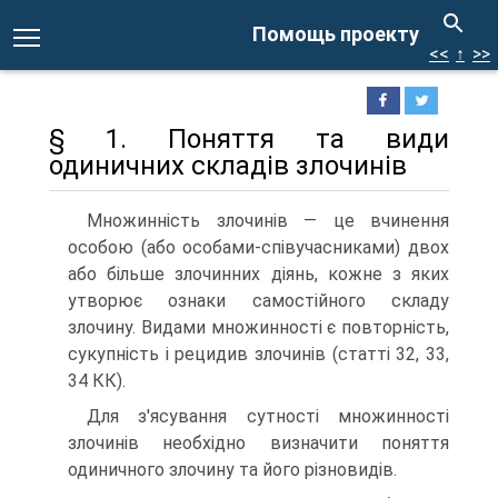
Помощь проекту
<<
↑
>>
§ 1. Поняття та види
одиничних складів злочинів
Множинність злочинів — це вчинення
особою (або особами-співучасниками) двох
або більше злочинних діянь, кожне з яких
утворює ознаки самостійного складу
злочину. Видами множинності є повторність,
сукупність і рецидив злочинів (статті 32, 33,
34 КК).
Для з'ясування сутності множинності
злочинів необхідно визначити поняття
одиничного злочину та його різновидів.