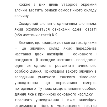
кожне з цих діянь утворює окремий
злочин, містить ознаки самостійного складу
злочину.
Складений злочин є одиничним злочином,
який охоплюється ознаками однієї статті
(або частини статті) КК.
Злочини, що кваліфікуються за наслідками
— це злочини, склад яких передбачає
настання двох наслідків — основного і
похідного. Ці наслідки настають послідовно
один за одним в результаті вчиненого
особою діяння. Прикладом такого злочину є
заподіяння умисного тяжкого тілесного
ушкодження, що спричинило смерть
потерпілого. Тут має місце вчинення особою
діяння, яке є причиною основного наслідку —
тілесного ушкодження і вже внаслідок
отриманого тісного ушкодження настає