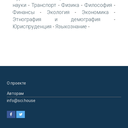
науки
Транспорт
Физика
Философия
-
-
-
-
Финансы
Экология
Экономика
-
-
-
Этнография и демография
-
Юриспруденция
Языкознание
-
-
О проекте
Авторам
info@sci.house