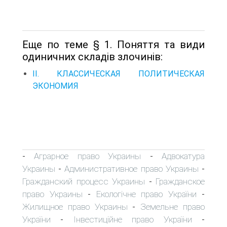
Еще по теме § 1. Поняття та види
одиничних складів злочинів:
II. КЛАССИЧЕСКАЯ ПОЛИТИЧЕСКАЯ
ЭКОНОМИЯ
Аграрное право Украины
Адвокатура
-
-
Украины
Административное право Украины
-
-
Гражданский процесс Украины
Гражданское
-
право Украины
Екологічне право України
-
-
Жилищное право Украины
Земельне право
-
України
Інвестиційне право України
-
-