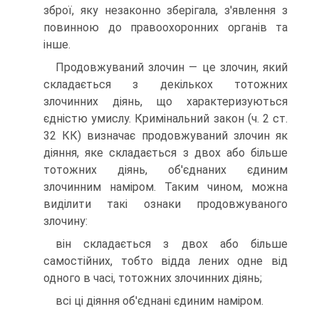
зброї, яку незаконно зберігала, з'явлення з
повинною до правоохоронних органів та
інше.
Продовжуваний злочин — це злочин, який
складається з декількох тотожних
злочинних діянь, що характеризуються
єдністю умислу. Кримінальний закон (ч. 2 ст.
32 КК) визначає продовжуваний злочин як
діяння, яке складається з двох або більше
тотожних діянь, об'єднаних єдиним
злочинним наміром. Таким чином, можна
виділити такі ознаки продовжуваного
злочину:
він складається з двох або більше
самостійних, тобто відда лених одне від
одного в часі, тотожних злочинних діянь;
всі ці діяння об'єднані єдиним наміром.