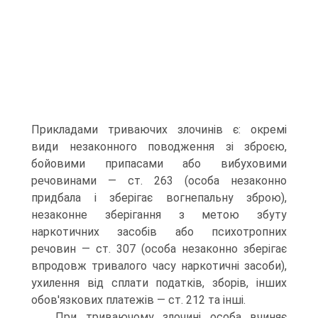
Прикладами триваючих злочинів є: окремі
види незаконного поводження зі зброєю,
бойовими припасами або вибуховими
речовинами — ст. 263 (особа незаконно
придбала і зберігає вогнепальну зброю),
незаконне зберігання з метою збуту
наркотичних засобів або психотропних
речовин — ст. 307 (особа незаконно зберігає
впродовж тривалого часу наркотичні засоби),
ухилення від сплати податків, зборів, інших
обов'язкових платежів — ст. 212 та інші.
При триваючому злочині особа вчиняє