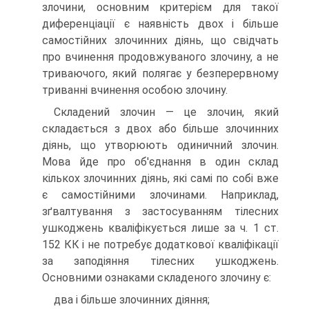
злочини, основним критерієм для такої
диференціації є наявність двох і більше
самостійних злочинних діянь, що свідчать
про вчинення продовжуваного злочину, а не
триваючого, який полягає у безперервному
триванні вчинення особою злочину.
Складений злочин — це злочин, який
складається з двох або більше злочинних
діянь, що утворюють одиничний злочин.
Мова йде про об'єднання в один склад
кількох злочинних діянь, які самі по собі вже
є самостійними злочинами. Наприклад,
зґвалтування з застосуванням тілесних
ушкоджень кваліфікується лише за ч. 1 ст.
152 КК і не потребує додаткової кваліфікації
за заподіяння тілесних ушкоджень.
Основними ознаками складеного злочину є:
два і більше злочинних діяння;