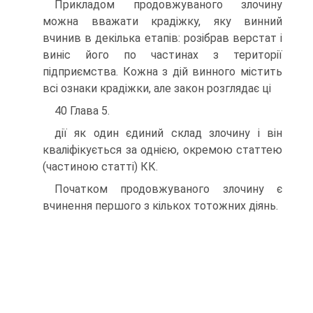
Прикладом продовжуваного злочину
можна вважати крадіжку, яку винний
вчинив в декілька етапів: розібрав верстат і
виніс його по частинах з території
підприємства. Кожна з дій винного містить
всі ознаки крадіжки, але закон розглядає ці
40 Глава 5.
дії як один єдиний склад злочину і він
кваліфікується за однією, окремою статтею
(частиною статті) КК.
Початком продовжуваного злочину є
вчинення першого з кількох тотожних діянь.