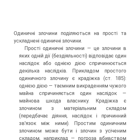
Одиничні злочини поділяються на прості та
ускладнені одиничні злочини.
Прості одиничні злочини — це злочини в
яких одній дії (бездіяльності) відповідає один
наслідок або однією дією спричинюється
декілька наслідків. Прикладом простого
одиничного злочину є крадіжка (ст. 185):
однією дією — таємним викраденням чужого
майна спричиняється один наслідок —
майнова шкода власнику. Крадіжка є
злочином з матеріальним складом
(передбачає діяння, наслідок і причинний
зв'язок між ними). Простим одиничним
злочином може бути і злочин з усіченим
складом, наприклад — погроза вбивством