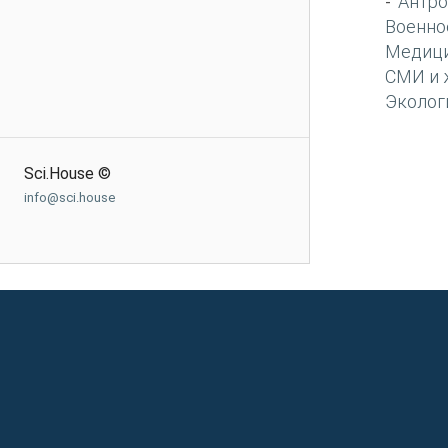
Антро
-
Военно
Медиц
СМИ и 
Эколог
Sci.House ©
info@sci.house