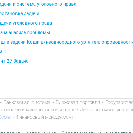
Задачи и система уголовного права
Постановка задачи
Задачи уголовного права
дача анализа проблемы
еш-е задачи Коши д/неоднородного ур-я теплопроводности
а 1
нт 27 Задача
Банковская система
Биржевая торговля
Государств
-
-
-
ственный и муниципальный заказ
Державні і муніципальні
-
бумаг
Финансовый менеджмент
-
-