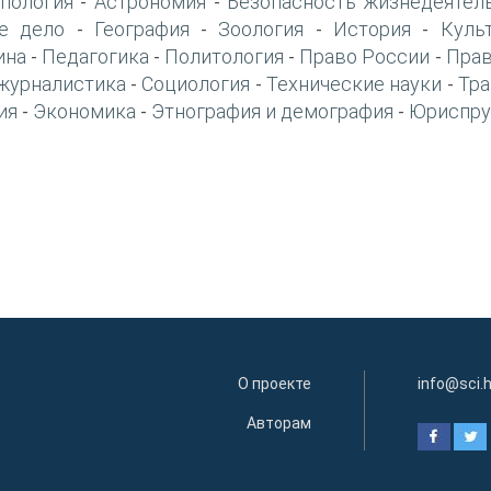
пология
Астрономия
Безопасность жизнедеятел
-
-
е дело
География
Зоология
История
Куль
-
-
-
-
ина
Педагогика
Политология
Право России
Прав
-
-
-
-
журналистика
Социология
Технические науки
Тра
-
-
-
ия
Экономика
Этнография и демография
Юриспру
-
-
-
О проекте
info@sci.
Авторам