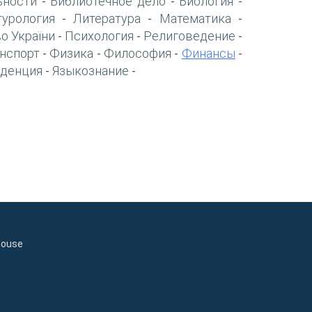
ьности
Библиотечное дело
Биология
-
-
-
турология
Литература
Математика
-
-
-
о України
Психология
Религоведение
-
-
-
нспорт
Физика
Философия
Финансы
-
-
-
-
денция
Языкознание
-
-
house