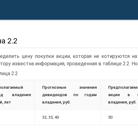
а 2.2
еделить цену покупки акции, которая не котируются н
тору известна информация, проведенная в таблице 2.2. Но
лица 2.2
полагаемый
Прогнозные значения
Предполагаем
од владения
дивидендов по годам
акции в к
й, лет
владения, руб.
владения, руб.
32, 35, 40
50