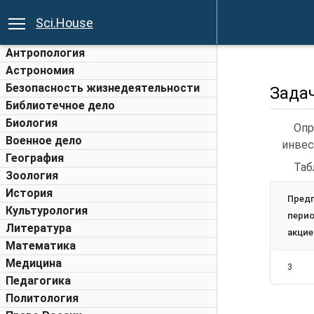
Sci.House
Антропология
Астрономия
Безопасность жизнедеятельности
Задач
Библиотечное дело
Биология
Опр
Военное дело
инвес
География
Таб
Зоология
История
Пред
Культурология
пери
Литература
акцие
Математика
Медицина
3
Педагогика
Политология