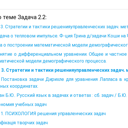
 теме Задача 2.2:
 3. Стратегии и тактики решенияуправленческих задач. м
адача о тепловом импульсе. Ф-ция Грина д/задачи Коши на 
а о построении математической модели демографическог
нятие о дифференциальном уравнении. Общее и частное 
матической модели демографического процесса.
 3. Стратегии и тактики решенияуправленческих задач.
Постановка задачи Дирихле для уравнения Лапласа в кр
ных координатах.
н Б.Ю.. Русский язык в задачах и ответах : сб. задач / Б.Ю. 
номия учебных задач
а 1. ПСИХОЛОГИЯ решения управленческих задач
фікація творчих задач