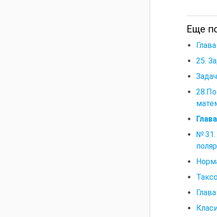
Еще по
Глава
25. З
Задач
28.По
мате
Глава
№31. 
поляр
Норма
Таксо
Глав
Класи