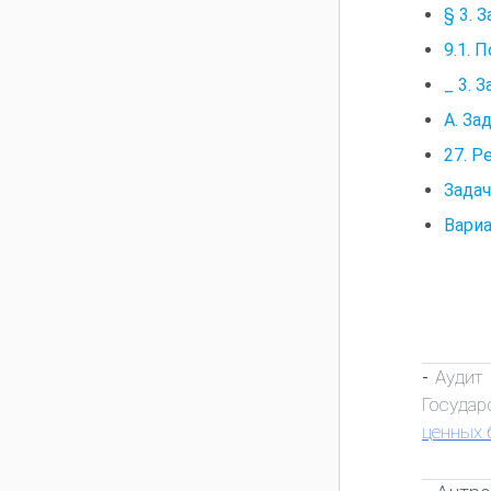
§ 3. 
9.1. 
_ 3. 
А. За
27. Р
Задач
Вариа
Аудит
-
Государ
ценных 