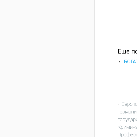
Еще п
БОГА
Европ
-
Германи
государ
Кримин
Профес