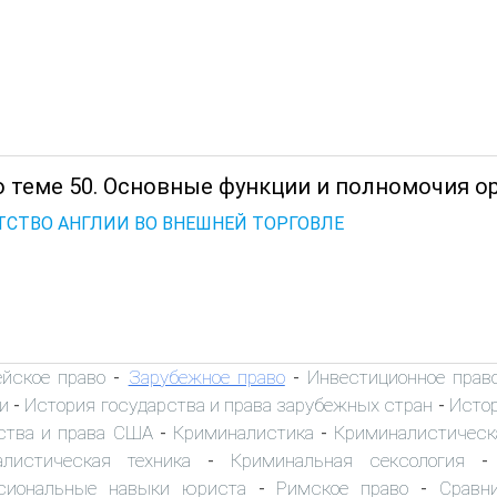
о теме 50. Основные функции и полномочия ор
ТСТВО АНГЛИИ ВО ВНЕШНЕЙ ТОРГОВЛЕ
ейское право
Зарубежное право
Инвестиционное прав
-
-
и
История государства и права зарубежных стран
Истор
-
-
ства и права США
Криминалистика
Криминалистическ
-
-
алистическая техника
Криминальная сексология
-
сиональные навыки юриста
Римское право
Сравн
-
-