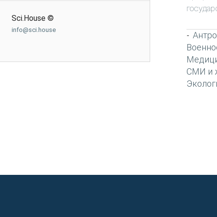
государ
Sci.House ©
info@sci.house
Антро
-
Военно
Медиц
СМИ и 
Эколог