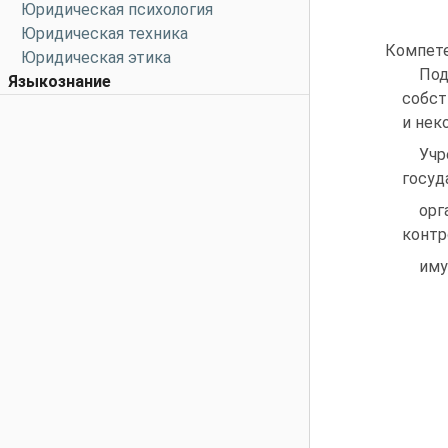
Юридическая психология
Юридическая техника
Компете
Юридическая этика
Под
Языкознание
собст
и нек
Учр
госуд
орг
контр
им