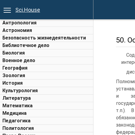
Sci.House
Антропология
Астрономия
Безопасность жизнедеятельности
50. О
Библиотечное дело
Биология
Сод
Военное дело
интер
География
дис
Зоология
Полно
История
устанав
Культурология
и зак
Литература
государ
Математика
т.п.).
Медицина
обяза
Педагогика
зако
Политология
федерац