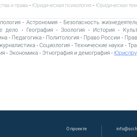
ства и права
Юридическая психология
Юридическая тех
-
-
пология
Астрономия
Безопасность жизнедеятел
-
-
е дело
География
Зоология
История
Куль
-
-
-
-
ина
Педагогика
Политология
Право России
Прав
-
-
-
-
журналистика
Социология
Технические науки
Тра
-
-
-
ия
Экономика
Этнография и демография
Юриспру
-
-
-
О проекте
info@sci.