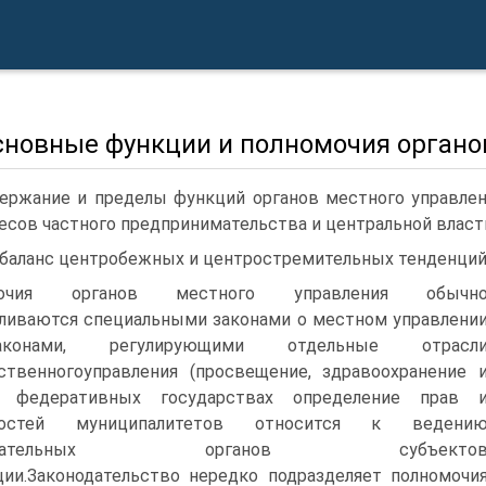
сновные функции и полномочия органо
ержание и пределы функций органов местного управле
есов частного предпринимательства и центральной власт
баланс центробежных и центростремительных тенденций 
мочия органов местного управления обычн
ливаются специальными законами о местном управлени
онами, регулирующими отдельные отрасл
ственногоуправления (просвещение, здравоохранение 
 В федеративных государствах определение прав 
нностей муниципалитетов относится к ведени
нодательных органов субъекто
ии.Законодательство нередко подразделяет полномочи