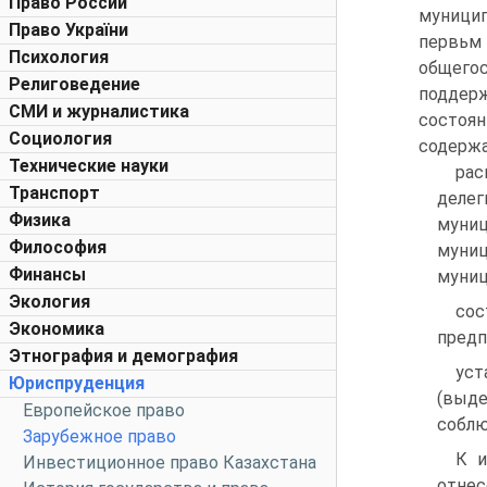
Право России
муницип
Право України
первьм 
Психология
общегос
Религоведение
поддер
СМИ и журналистика
состоя
Социология
содержа
Технические науки
рас
Транспорт
делег
Физика
муни
Философия
муниц
Финансы
муниц
Экология
сос
Экономика
предп
Этнография и демография
уст
Юриспруденция
(выд
Европейское право
соблю
Зарубежное право
К и
Инвестиционное право Казахстана
отнес