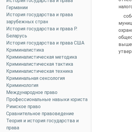
История государства и права
налог
Германии
История государства и права
со
зарубежных стран
муниц
История государства и права Р.
охра
Беларусь
обще
История государства и права США
вышес
Криминалистика
утвер
Криминалистическая методика
Криминалистическая тактика
Криминалистическая техника
Криминальная сексология
Криминология
Международное право
Профессиональные навыки юриста
Римское право
Сравнительное правоведение
Теория и история государства и
права