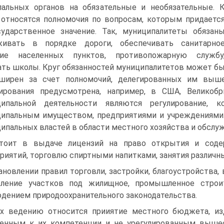
альных органов на обязательные и необязательные. 
относятся полномочия по вопросам, которым придаетс
ударственное значение. Так, муниципалитеты обязан
живать в порядке дороги, обеспечивать санитарно
ние населенных пунктов, противопожарную службу
ть школы. Круг обязанностей муниципалитетов может б
ширен за счет полномочий, делегированных им выш
ирования предусмотрена, например, в США, Великоб
ципальной деятельности являются регулирование, к
ипальным имуществом, предприятиями и учреждениями.
ипальных властей в области местного хозяйства и обслу
тоит в выдаче лицензий на право открытия и соде
риятий, торговлю спиртными напитками, занятия различны
ановлении правил торговли, застройки, благоустройства,
еление участков под жилищное, промышленное строит
дением природоохранительного законодательства.
х ведению относится прииятие местного бюджета, из
енным к их компетенции и не урегулированным выше