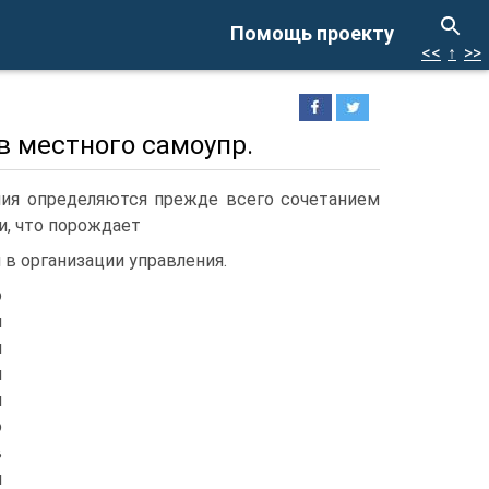
Помощь проекту
<<
↑
>>
в местного самоупр.
ния определяются прежде всего сочетанием
и, что порождает
в организации управления.
о
и
и
и
и
ю
в
я