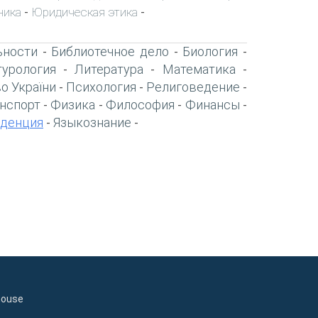
ника
Юридическая этика
-
-
ьности
Библиотечное дело
Биология
-
-
-
турология
Литература
Математика
-
-
-
о України
Психология
Религоведение
-
-
-
нспорт
Физика
Философия
Финансы
-
-
-
-
денция
Языкознание
-
-
house