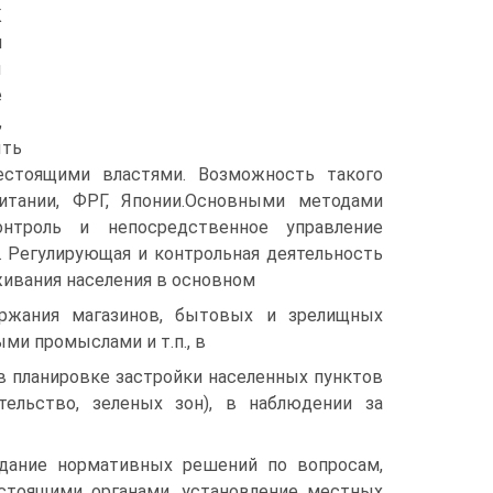
К
я
ы
е
,
ыть
естоящими властями. Возможность такого
ритании, ФРГ, Японии.Основными методами
онтроль и непосредственное управление
 Регулирующая и контрольная деятельность
живания населения в основном
ржания магазинов, бытовых и зрелищных
ми промыслами и т.п., в
 в планировке застройки населенных пунктов
ельство, зеленых зон), в наблюдении за
дание нормативных решений по вопросам,
стоящими органами, установление местных