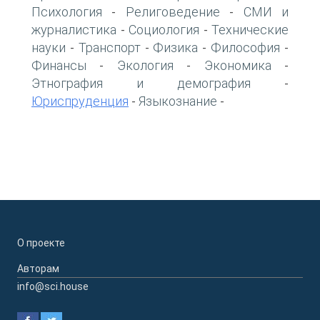
Психология
Религоведение
СМИ и
-
-
журналистика
Социология
Технические
-
-
науки
Транспорт
Физика
Философия
-
-
-
-
Финансы
Экология
Экономика
-
-
-
Этнография и демография
-
Юриспруденция
Языкознание
-
-
О проекте
Авторам
info@sci.house