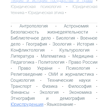
Теория и история государства и права
-
Юридическая психология
Юридическая
-
техника
Юридическая этика
-
-
Антропология
Астрономия
-
-
-
Безопасность жизнедеятельности
-
Библиотечное дело
Биология
Военное
-
-
дело
География
Зоология
История
-
-
-
-
Конфликтология
Культурология
-
-
Литература
Математика
Медицина
-
-
-
Педагогика
Политология
Право России
-
-
Право України
Психология
-
-
-
Религоведение
СМИ и журналистика
-
-
Социология
Технические науки
-
-
Транспорт
Физика
Философия
-
-
-
Финансы
Экология
Экономика
-
-
-
Этнография и демография
-
Юриспруденция
Языкознание
-
-