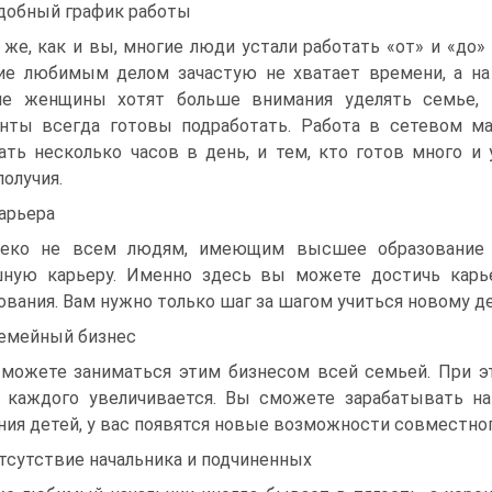
Удобный график работы
 же, как и вы, многие люди устали работать «от» и «до» 
ие любимым делом зачастую не хватает времени, а на
ие женщины хотят больше внимания уделять семье, 
нты всегда готовы подработать. Работа в сетевом ма
ать несколько часов в день, и тем, кто готов много и
получия.
Карьера
еко не всем людям, имеющим высшее образование и
шную карьеру. Именно здесь вы можете достичь карь
ования. Вам нужно только шаг за шагом учиться новому де
Семейный бизнес
можете заниматься этим бизнесом всей семьей. При э
 каждого увеличивается. Вы сможете зарабатывать на
ния детей, у вас появятся новые возможности совместног
Отсутствие начальника и подчиненных