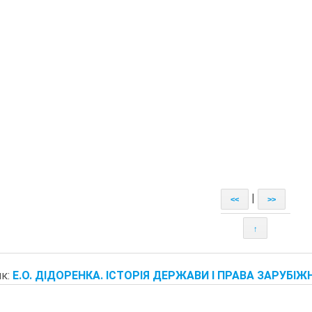
|
<<
>>
↑
к:
Е.О. ДІДОРЕНКА. ІСТОРІЯ ДЕРЖАВИ І ПРАВА ЗАРУБІЖН