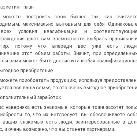
Маркетинг-план
 можете построить свой бизнес так, как считает
одимым, максимально выгодным для себя. Одинаковы
всех условия квалификации и соответствующи
граждения дают вам возможность выбрать правильны
нтир, потому что впереди вас уже есть люди
нившие этот объем работы. Значит, при определенны
ях и вами может быть достигнута любая квалификационна
Выгодное приобретение
можете приобретать продукцию, используя предоставленн
уется вся ваша семья, то это очень выгодное приобретени
Дополнительный заработок
ас наверняка есть знакомые, которые тоже захотят поль
иобрести то, что их интересует, вы обеспечиваете себ
 ваших знакомых есть люди, заинтересованные в допо
с, и очень возможно, что вы станете партнерами.