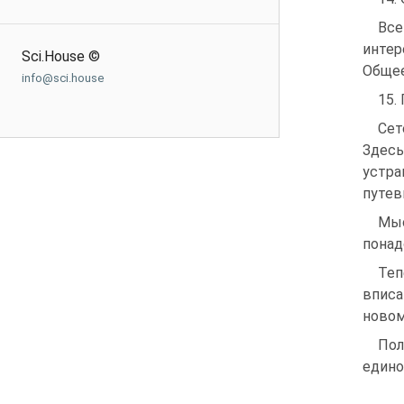
Все
интер
Sci.House ©
Общее
info@sci.house
15.
Сет
Здесь
устр
путев
Мыс
понад
Теп
вписа
новом
По
един