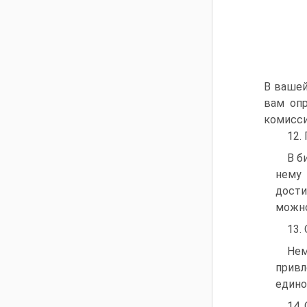
В вашей
вам опр
комисси
12.
В б
нему 
дости
можно
13.
Нем
прив
едино
14.