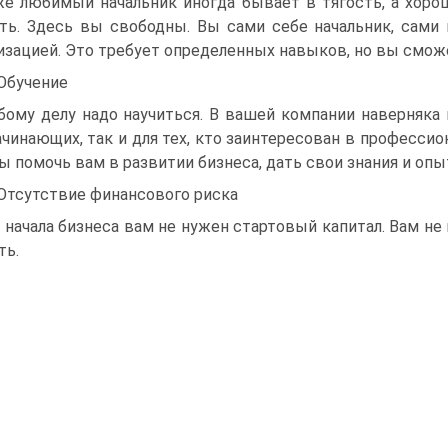
е любимый начальник иногда бывает в тягость, а хоро
ть. Здесь вы свободны. Вы сами себе начальник, сами
изацией. Это требует определенных навыков, но вы смож
 Обучение
ому делу надо научиться. В вашей компании наверняка
ачинающих, так и для тех, кто заинтересован в професси
ы помочь вам в развитии бизнеса, дать свои знания и опы
 Отсутствие финансового риска
 начала бизнеса вам не нужен стартовый капитал. Вам не
ть.