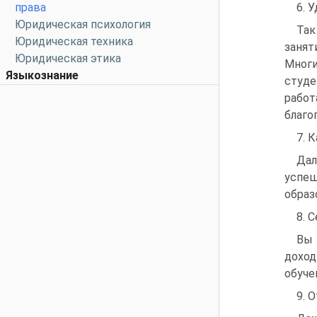
права
6. 
Юридическая психология
Так
Юридическая техника
занят
Юридическая этика
Мног
Языкознание
студе
работ
благо
7. 
Дал
успе
образ
8. 
Вы 
доход
обуче
9. 