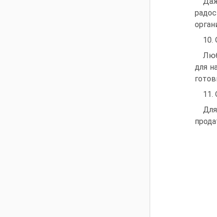
Даж
радос
орган
10.
Люб
для н
готов
11.
Для
прода