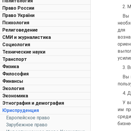
Политология
2. 
Право России
Право України
Вы
Психология
необх
Религоведение
для 
возна
СМИ и журналистика
орие
Социология
выпол
Технические науки
усили
Транспорт
Физика
3. 
Философия
Вы 
Финансы
польз
Экология
4. 
Экономика
У в
Этнография и демография
им пр
Юриспруденция
среди
Европейское право
бизне
Зарубежное право