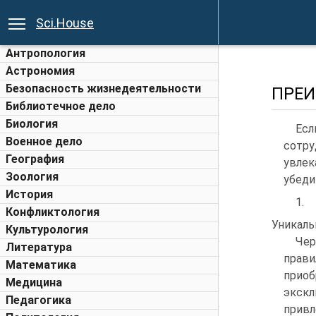
Sci.House
Антропология
Астрономия
Безопасность жизнедеятельности
ПРЕИ
Библиотечное дело
Биология
Есл
Военное дело
сотру
География
увлек
Зоология
убеди
История
1.
Конфликтология
Уникаль
Культурология
Чер
Литература
прав
Математика
прио
Медицина
экскл
Педагогика
привл