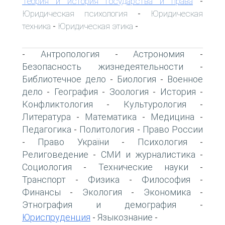
Теория и история государства и права
-
Юридическая психология
Юридическая
-
техника
Юридическая этика
-
-
Антропология
Астрономия
-
-
-
Безопасность жизнедеятельности
-
Библиотечное дело
Биология
Военное
-
-
дело
География
Зоология
История
-
-
-
-
Конфликтология
Культурология
-
-
Литература
Математика
Медицина
-
-
-
Педагогика
Политология
Право России
-
-
Право України
Психология
-
-
-
Религоведение
СМИ и журналистика
-
-
Социология
Технические науки
-
-
Транспорт
Физика
Философия
-
-
-
Финансы
Экология
Экономика
-
-
-
Этнография и демография
-
Юриспруденция
Языкознание
-
-