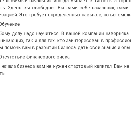
е любимый начальник иногда бывает в тягость, а хоро
ть. Здесь вы свободны. Вы сами себе начальник, сами
изацией. Это требует определенных навыков, но вы смож
 Обучение
ому делу надо научиться. В вашей компании наверняка
ачинающих, так и для тех, кто заинтересован в професси
ы помочь вам в развитии бизнеса, дать свои знания и опы
 Отсутствие финансового риска
 начала бизнеса вам не нужен стартовый капитал. Вам не
ть.