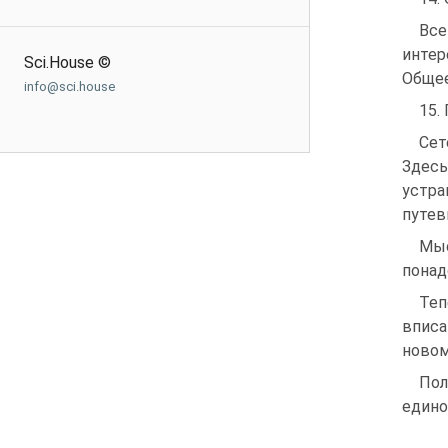
Все
интер
Sci.House ©
Общее
info@sci.house
15.
Сет
Здесь
устр
путев
Мыс
понад
Теп
вписа
новом
По
един