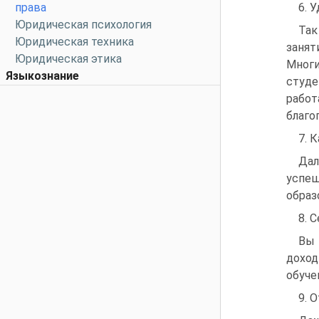
права
6. 
Юридическая психология
Так
Юридическая техника
занят
Юридическая этика
Мног
Языкознание
студе
работ
благо
7. 
Дал
успе
образ
8. 
Вы 
доход
обуче
9. 