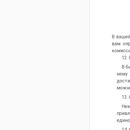
В вашей
вам опр
комисси
12.
В б
нему 
дости
можно
13.
Нем
прив
едино
14.