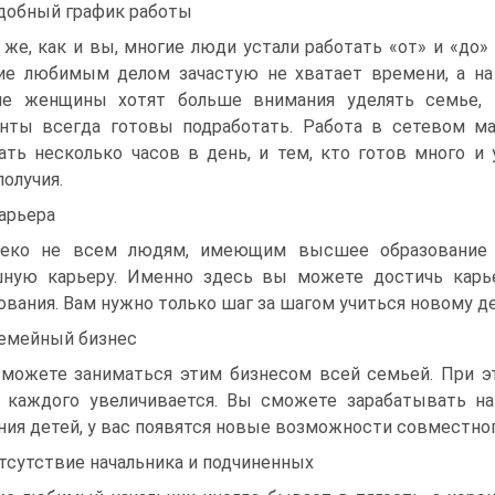
Удобный график работы
 же, как и вы, многие люди устали работать «от» и «до» 
ие любимым делом зачастую не хватает времени, а на
ие женщины хотят больше внимания уделять семье, 
нты всегда готовы подработать. Работа в сетевом ма
ать несколько часов в день, и тем, кто готов много и
получия.
Карьера
еко не всем людям, имеющим высшее образование и
шную карьеру. Именно здесь вы можете достичь карь
ования. Вам нужно только шаг за шагом учиться новому де
Семейный бизнес
можете заниматься этим бизнесом всей семьей. При э
 каждого увеличивается. Вы сможете зарабатывать на
ния детей, у вас появятся новые возможности совместног
Отсутствие начальника и подчиненных