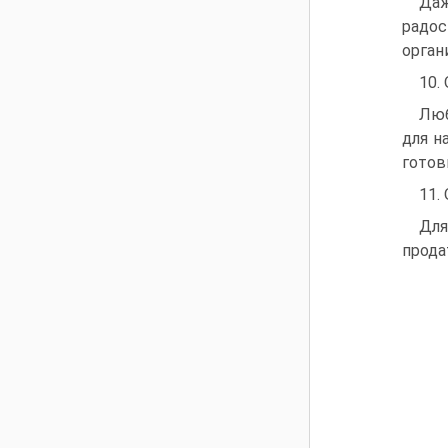
Даж
радос
орган
10.
Люб
для н
готов
11.
Для
прода