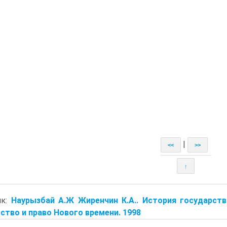
|
<<
>>
↑
ик:
Наурызбай А.Ж Жиренчин К.А.. История государст
ство и право Нового времени. 1998