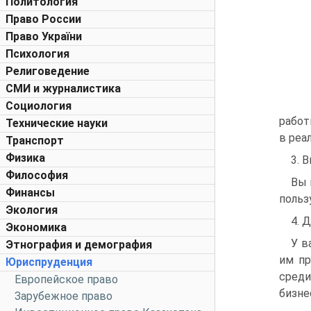
Политология
Право России
Право України
Психология
Религоведение
СМИ и журналистика
Социология
работ
Технические науки
в реа
Транспорт
Физика
3. 
Философия
Вы 
Финансы
польз
Экология
4. 
Экономика
У в
Этнография и демография
им пр
Юриспруденция
среди
Европейское право
бизне
Зарубежное право