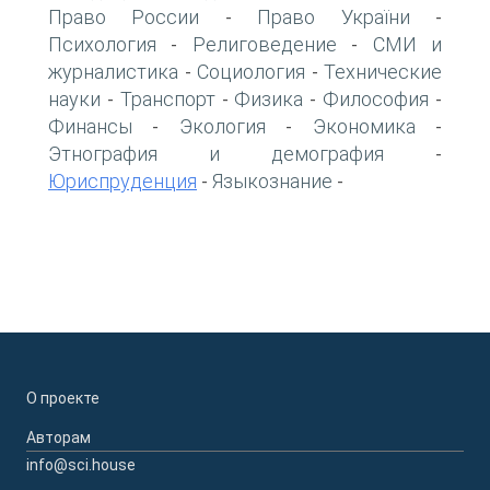
Право России
Право України
-
-
Психология
Религоведение
СМИ и
-
-
журналистика
Социология
Технические
-
-
науки
Транспорт
Физика
Философия
-
-
-
-
Финансы
Экология
Экономика
-
-
-
Этнография и демография
-
Юриспруденция
Языкознание
-
-
О проекте
Авторам
info@sci.house