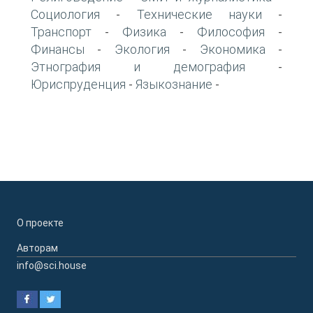
Социология
Технические науки
-
-
Транспорт
Физика
Философия
-
-
-
Финансы
Экология
Экономика
-
-
-
Этнография и демография
-
Юриспруденция
Языкознание
-
-
О проекте
Авторам
info@sci.house