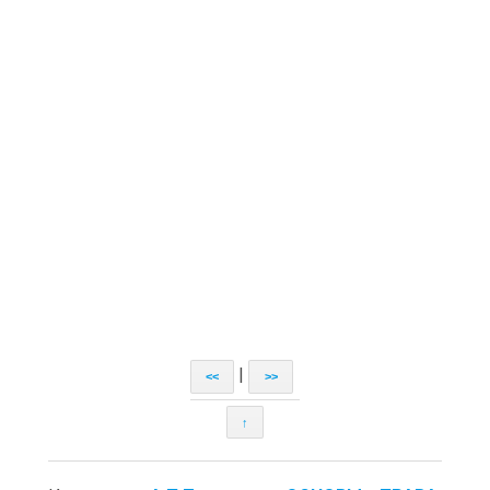
|
<<
>>
↑