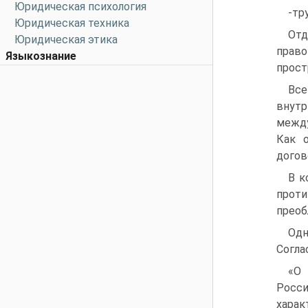
Юридическая психология
-тр
Юридическая техника
Отд
Юридическая этика
право
Языкознание
прост
Все
внутр
между
Как о
догов
В к
прот
преоб
Одн
Согла
«О
Росс
харак