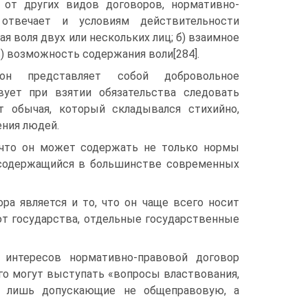
ь от других видов договоров, нормативно-
отвечает и условиям действительности
ная воля двух или нескольких лиц; б) взаимное
в) возможность содержания воли[284].
 он представляет собой добровольное
вует при взятии обязательства следовать
 обычая, который складывался стихийно,
ения людей.
 что он может содержать не только нормы
, содержащийся в большинстве современных
ра является и то, что он чаще всего носит
ют государства, отдельные государственные
 интересов нормативно-правовой договор
го могут выступать «вопросы властвования,
 а лишь допускающие не общеправовую, а