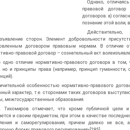
Однако, отличаяс
правовой договор 
договоров: а) соглас
познание этой воли; 
Действительно,
зъявление сторон. Элемент добровольности присутст
новленным договором правовым нормам. В отличие от
тивно-правовой договор – сознательный акт волеизъявл
 одно отличие нормативно-правового договора в том,
, но и принципы права (например, принцип гуманности
нций).
ичительной особенностью нормативно-правового догово
чный характер, т.е. сторонами таких договоров выступа
ы, межгосударственные образования.
. Тихомиров отмечает, что кроме публичной цели и
ается и своим предметом, при этом в качестве последне
вления и саморегулирования, причем далеко не все,
орную форму правового регулирования»[285].