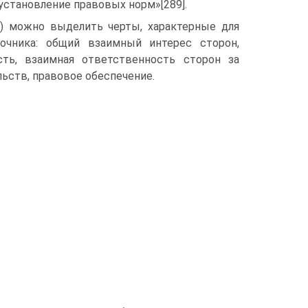
установление правовых норм»[289].
го) можно выделить черты, характерные для
очника: общий взаимный интерес сторон,
сть, взаимная ответственность сторон за
ьств, правовое обеспечение.