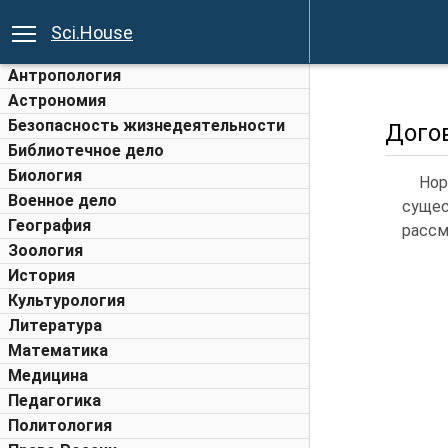
Sci.House
Антропология
Астрономия
Безопасность жизнедеятельности
Дого
Библиотечное дело
Биология
Нор
Военное дело
суще
География
рассм
Зоология
История
Культурология
Литература
Математика
Медицина
Педагогика
Политология