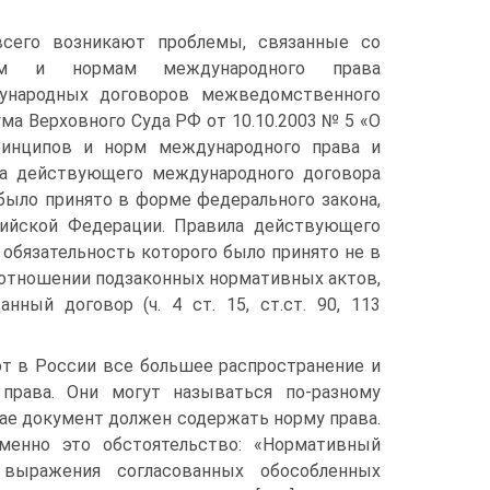
всего возникают проблемы, связанные со
ам и нормам международного права
ународных договоров межведомственного
ума Верховного Суда РФ от 10.10.2003 № 5 «О
инципов и норм международного права и
ла действующего международного договора
было принято в форме федерального закона,
ийской Федерации. Правила действующего
обязательность которого было принято не в
 отношении подзаконных нормативных актов,
ный договор (ч. 4 ст. 15, ст.ст. 90, 113
ют в России все большее распространение и
 права. Они могут называться по-разному
учае документ должен содержать норму права.
менно это обстоятельство: «Нормативный
выражения согласованных обособленных