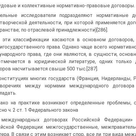
удовые и коллективные нормативно-правовые договоры.
ельные исследователи подразделяют нормативные 
творческой деятельности, при которой применяется дог
ранстве; по отраслевой принадлежности)[286].
 эти классификации касаются в основном договоров
игосударственного права. Однако чаще всего норматив
народного права, где они являются, в сущности, осно
тмечается в юридической литературе, одних только
оров насчитывается свыше 500 тыс.[287].
онституциях многих государств (Франция, Нидерланды, Р
иворечиях между нормами международного договора
ладать.
ако на практике возникают определенные проблемы, с
сно ч. 2 ст. 1 Федерального закона
 международных договорах Российской Федерации» 
ийской Федерации: межгосударственные, межправител
тера. В связи с этим возникает спор, все ли три вида м