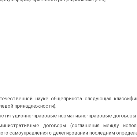
течественной науке общепринята следующая классифи
левой принадлежности):
нституционно-правовые нормативно-правовые договоры (Д
министративные договоры (соглашения между испол
ого самоуправления о делегировании последним определ