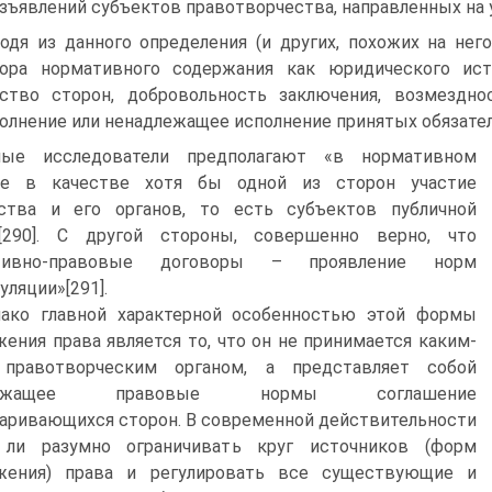
зъявлений субъектов правотворчества, направленных на 
одя из данного определения (и других, похожих на не
вора нормативного содержания как юридического ист
ство сторон, добровольность заключения, возмездно
олнение или ненадлежащее исполнение принятых обязател
ные исследователи предполагают «в нормативном
ре в качестве хотя бы одной из сторон участие
рства и его органов, то есть субъектов публичной
»[290]. С другой стороны, совершенно верно, что
ативно-правовые договоры – проявление норм
уляции»[291].
ако главной характерной особенностью этой формы
ения права является то, что он не принимается каким-
 правотворческим органом, а представляет собой
ержащее правовые нормы соглашение
аривающихся сторон. В современной действительности
 ли разумно ограничивать круг источников (форм
жения) права и регулировать все существующие и