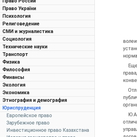
Право России
Право України
Психология
Религоведение
СМИ и журналистика
Социология
волеи
Технические науки
уста
Транспорт
норма
Физика
Еще
Философия
права
Финансы
конве
Экология
Отл
Экономика
публи
Этнография и демография
орган
Юриспруденция
Ю.А
Европейское право
отлич
Зарубежное право
упра
Инвестиционное право Казахстана
догов