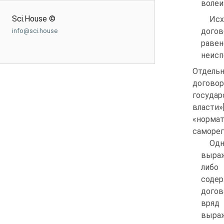
волеи
Sci.House ©
Исх
дого
info@sci.house
равен
неисп
Отдель
догово
госуда
власти
«норм
саморег
Одн
выраж
либо
сод
догов
вряд
выра