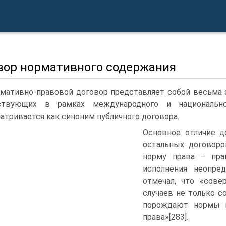
вор нормативного содержания
мативно-правовой договор представляет собой весьма 
ствующих в рамках международного и национально
атривается как синоним публичного договора.
Основное отличие д
остальных договоро
норму права – прав
исполнения неопре
отмечал, что «сове
случаев не только 
порождают нормы п
права»[283].