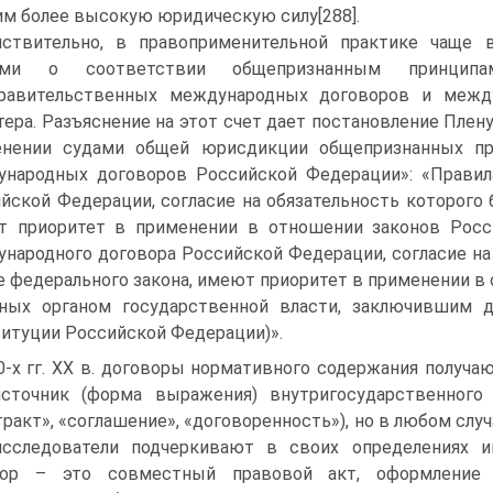
 более высокую юридическую силу[288].
ствительно, в правоприменительной практике чаще 
ами о соответствии общепризнанным принцип
равительственных международных договоров и межд
тера. Разъяснение на этот счет дает постановление Плен
енении судами общей юрисдикции общепризнанных пр
народных договоров Российской Федерации»: «Прави
йской Федерации, согласие на обязательность которого 
т приоритет в применении в отношении законов Росс
народного договора Российской Федерации, согласие на 
 федерального закона, имеют приоритет в применении в
ных органом государственной власти, заключившим дан
итуции Российской Федерации)».
0-х гг. ХХ в. договоры нормативного содержания получа
сточник (форма выражения) внутригосударственного
тракт», «соглашение», «договоренность»), но в любом сл
исследователи подчеркивают в своих определениях и
вор – это совместный правовой акт, оформление 