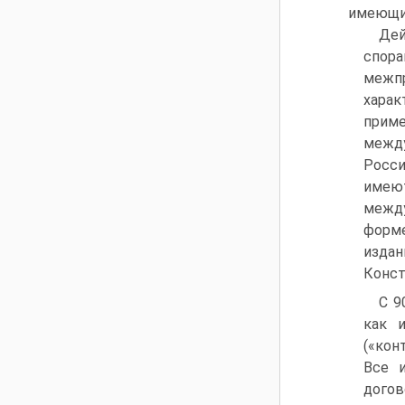
имеющим
Дей
спор
межп
харак
прим
между
Росси
имею
между
форме
издан
Конст
С 9
как и
(«кон
Все 
дого