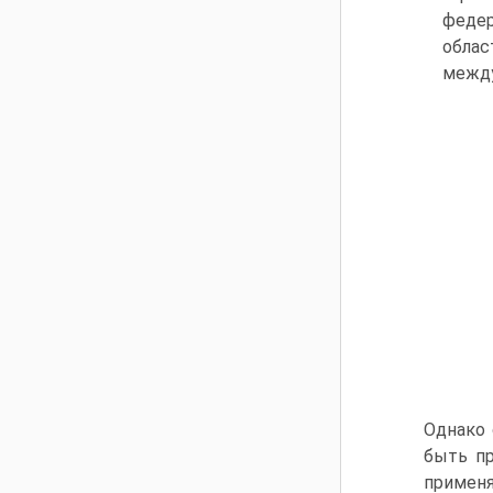
федер
обла
между
Однако 
быть п
примен