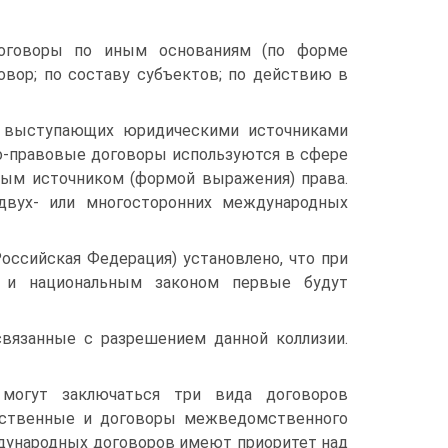
договоры по иным основаниям (по форме
овор; по составу субъектов; по действию в
, выступающих юридическими источниками
но-правовые договоры используются в сфере
вным источником (формой выражения) права.
 двух- или многосторонних международных
оссийская Федерация) установлено, что при
 и национальным законом первые будут
вязанные с разрешением данной коллизии.
могут заключаться три вида договоров
ьственные и договоры межведомственного
еждународных договоров имеют приоритет над