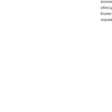
возн
обесц
более
норма