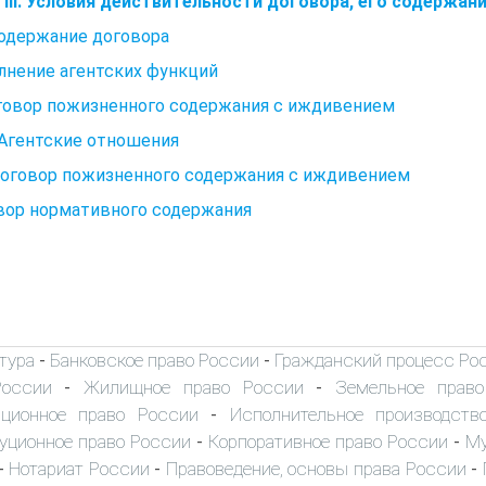
 III. Условия действительности договора, его содержан
Содержание договора
лнение агентских функций
оговор пожизненного содержания с иждивением
. Агентские отношения
Договор пожизненного содержания с иждивением
вор нормативного содержания
тура
Банковское право России
Гражданский процесс Ро
-
-
России
Жилищное право России
Земельное прав
-
-
иционное право России
Исполнительное производств
-
уционное право России
Корпоративное право России
Му
-
-
Нотариат России
Правоведение, основы права России
-
-
-