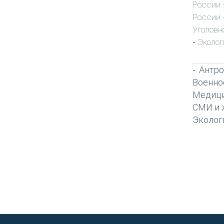
России
России
Уголовн
Эколог
-
Антро
-
Военно
Медиц
СМИ и 
Эколог