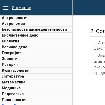
Sci.House
Антропология
Астрономия
Безопасность жизнедеятельности
2. Со
Библиотечное дело
Биология
Аг
Военное дело
двуст
География
Зак
Зоология
агент
История
письм
Культурология
предс
Литература
Математика
Медицина
Педагогика
Политология