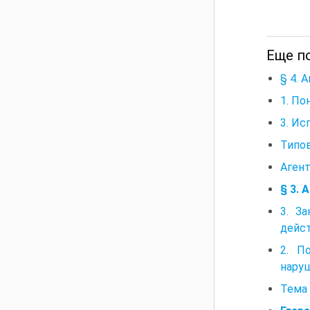
Еще по
§ 4. 
1. По
3. Ис
Типов
Агент
§ 3. 
3. З
дейст
2. П
наруш
Тема 