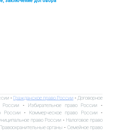
ие, заключение договора
ссии
Гражданское право России
Договорное
-
-
о России
Избирательное право России
-
-
о России
Коммерческое право России
-
-
ниципальное право России
Налоговое право
-
Правоохранительные органы
Семейное право
-