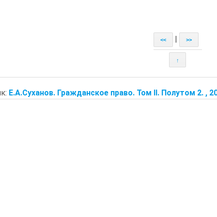
|
<<
>>
↑
к:
Е.А.Суханов. Гражданское право. Том II. Полутом 2. , 2