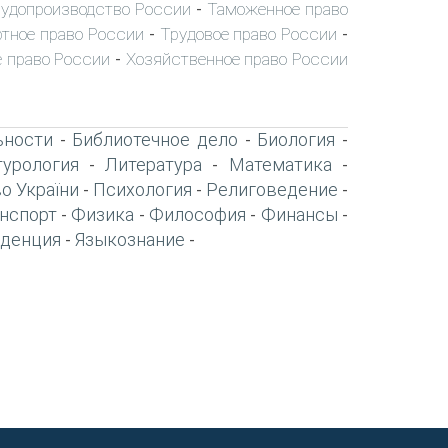
удопроизводство России
Таможенное право
-
тное право России
Трудовое право России
-
-
 право России
Хозяйственное право России
-
ьности
Библиотечное дело
Биология
-
-
-
турология
Литература
Математика
-
-
-
о України
Психология
Религоведение
-
-
-
нспорт
Физика
Философия
Финансы
-
-
-
-
денция
Языкознание
-
-