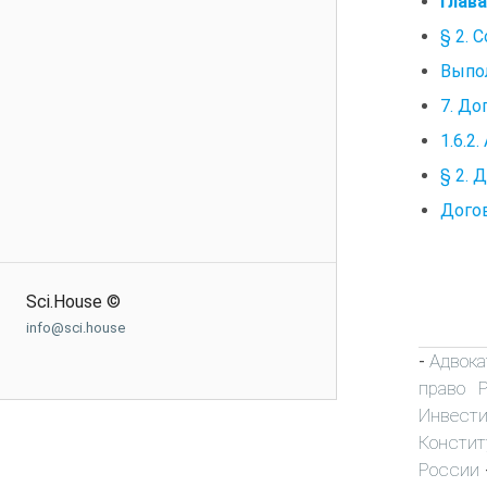
Глава
§ 2. 
Выпо
7. Д
1.6.2
§ 2. 
Дого
Sci.House ©
info@sci.house
Адвока
-
право 
Инвест
Констит
России