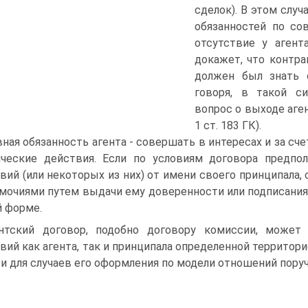
сделок). В этом случ
обязанностей по со
отсутствие у агент
докажет, что контра
должен был знать о
говоря, в такой с
вопрос о выходе аген
1 ст. 183 ГК).
вная обязанность агента - совершать в интересах и за сч
ческие действия. Если по условиям договора предпо
вий (или некоторых из них) от имени своего принципала
мочиями путем выдачи ему доверенности или подписания 
 форме.
нтский договор, подобно договору комиссии, может 
ий как агента, так и принципала определенной территорией (с
 и для случаев его оформления по модели отношений поруч