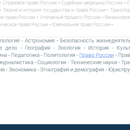
Страховое право России
Судебная медицина России
С
-
-
-
Теория и история государства и права России
Транспор
-
-
ое право России
Уголовный процесс России
Финансовое
-
-
ическое право России
Ювенальное право России
-
-
пология
Астрономия
Безопасность жизнедеятел
-
-
е дело
География
Зоология
История
Куль
-
-
-
-
ина
Педагогика
Политология
Право России
Прав
-
-
-
-
журналистика
Социология
Технические науки
Тра
-
-
-
ия
Экономика
Этнография и демография
Юриспру
-
-
-