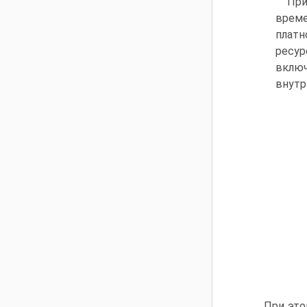
При
време
платн
ресур
включ
внутр
При это