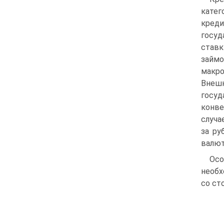
катег
кред
госуд
ставк
займ
макро
Внешн
госуд
конве
случа
за ру
валю
Осо
необх
со ст