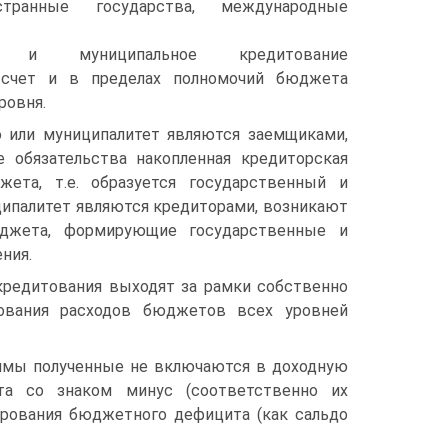
странные государства, международные
ое и муниципальное кредитование
 счет и в пределах полномочий бюджета
ровня.
о или муниципалитет являются заемщиками,
 обязательства накопленная кредиторская
жета, т.е. образуется государственный и
иципалитет являются кредиторами, возникают
юджета, формирующие государственные и
ния.
кре­дитования выходят за рамки собственно
вания расходов бюджетов всех уровней
ймы полученные не включаются в доходную
та со знаком минус (соответственно их
и­рования бюджетного дефицита (как сальдо