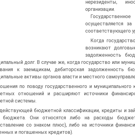
нерезиденты, ино
организации.
Государственн
осуществляется за
соответствующего у
Когда государств
возникают долговые
за­долженность бюд
и­пальный долг. В случае же, когда государство или мун
ования к заемщикам, деби­торская задолженность б
ипальные активы органов аласти и местного самоуправле
ошения по поводу государственного и муниципального 
етных отношений и расширяют источники финансиро
етной системы.
действующей бюджетной классификации, кредиты и за
ь бюджета. Они отно­сятся либо на расходы бюдже
ставление со знаком плюс), либо на источники финанс
енных и погашен­ных кредитов).