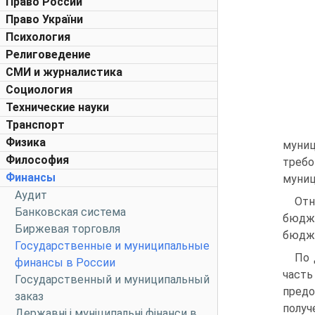
Право России
Право України
Психология
Религоведение
СМИ и журналистика
Социология
Технические науки
Транспорт
Физика
муниц
Философия
треб
Финансы
муниц
Аудит
Отн
Банковская система
бюдж
Биржевая торговля
бюдж
Государственные и муниципальные
По 
финансы в России
част
Государственный и муниципальный
предо
заказ
получ
Державні і муніципальні фінанси в