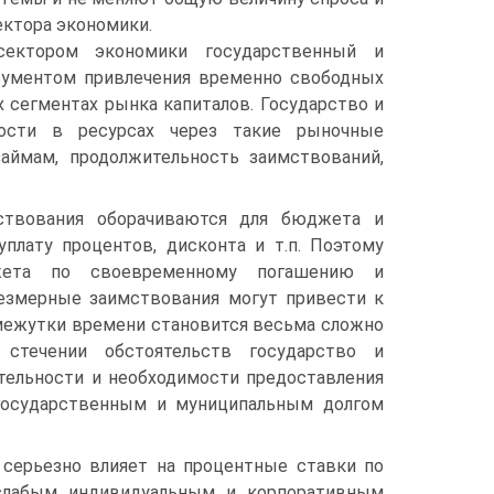
ктора экономики.
ектором экономики государственный и
ументом привлечения временно сво­бодных
 сегментах рынка капиталов. Государство и
ности в ресурсах через такие рыночные
аймам, продолжительность заимствований,
ствования оборачиваются для бюджета и
плату процентов, дисконта и т.п. Поэтому
жета по свое­временному погашению и
резмерные заимствования могут привести к
ме­жутки времени становится весьма сложно
стечении обстоятельств государст­во и
­тельности и необходимости предоставления
государственным и муници­пальным долгом
серь­езно влияет на процентные ставки по
 слабым индивидуальным и корпоратив­ным