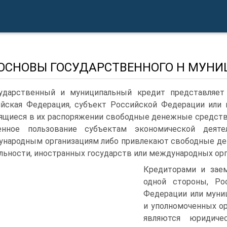
. ОСНОВЫ ГОСУДАРСТВЕННОГО H МУН
ударственный и муниципальный кредит представляе
йская Федерация, субъект Российской Федерации или 
ящиеся в их распоряжении свободные денежные средст­ва
енное пользова­ние субъектам экономической деяте
народным организациям либо привлекают свобод­ные д
льности, иностранных государств или международных орг
Кредиторами и заем
одной стороны, Ро
Федерации или муни
и уполномоченных ор
являются юридиче