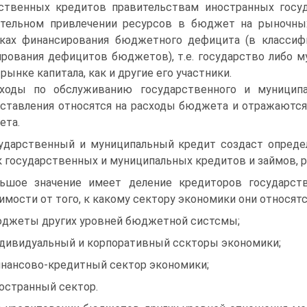
ственных кредитов правительствам иностранных госуд
ительном привлечении ресурсов в бюджет на рыночны
ках фи­нансирования бюджетного дефицита (в классиф
рования дефицитов бюджетов), т.е. государство либо м
рынке капитала, как и другие его участники.
ходы по обслуживанию государственного и муниципа
ставления относятся на рас­ходы бюджета и отражаютс
ета.
ударственный и муниципальный кредит создаст определ
 государственных и муниципальных кредитов и займов, 
ьшое значение имеет деление кредиторов государств
имости от того, к какому сектору экономики они относятся
юджеты других уровней бюджетной систсмы;
ндивидуальный и корпоративный сскторы экономики;
инансово-кредитный сектор экономики;
ностранный сектор.