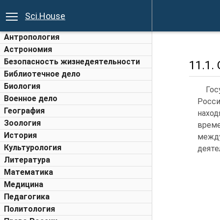
Sci.House
Антропология
Астрономия
Безопасность жизнедеятельности
11.1
Библиотечное дело
Биология
Гос
Военное дело
Росси
География
наход
Зоология
врем
История
между
Культурология
деяте
Литература
Математика
Медицина
Педагогика
Политология