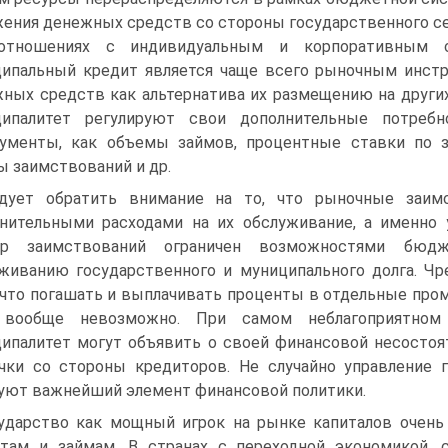
ения денежных средств со стороны государственного се
отношениях с индивидуальным и корпоративным с
ипальный кредит является чаще всего рыночным инстр
ных средств как альтернатива их размещению на дру­гих
ципалитет регу­лируют свои дополнительные потреб
ументы, как объемы займов, процентные ставки по з
 заимствований и др.
дует обратить внимание на то, что рыночные заим
нительными расходами на их обслуживание, а именно у
ер заимствований ограничен возможностями бюд
живанию государственного и муни­ципального долга. Ч
 что погашать и выплачивать проценты в отдельные про
 вообще невозмож­но. При самом неблагоприятном 
ипалитет могут объявить о своей финансовой несостоя
чки со стороны кредиторов. Не случайно управление 
уют важнейший элемент финансовой поли­тики.
ударство как мощный игрок на рынке капиталов очень 
там и займам. В странах с переходной экономикой,