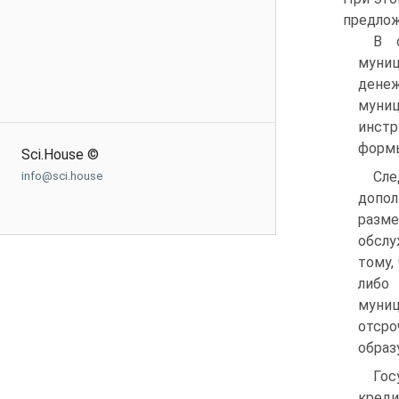
предлож
В 
муниц
денеж
муни
инстр
формы
Sci.House ©
Сле
info@sci.house
допол
разм
обслу
тому,
либо
муниц
отсро
образ
Гос
креди