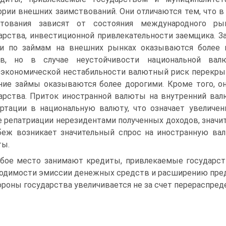
ории внешних заимствова­ний. Они отличаются тем, что в
итования зависят от состояния международного рын
арства, инвестиционной привлекательности заемщика. З
и по займам на внешних рынках оказываются более 
ов, но в слу­чае неустойчивости национальной ва
экономической нестабильности валютный риск перекры
ие займы оказываются более дорогими. Кроме того, он
арства. Приток иностранной валюты на внутренний ва
р­тации в национальную валюту, что означает увеличе
е репатриации нерезидентами полученных доходов, значит
беж возникает значительный спрос на иностранную вал
ты.
бое место занимают кредиты, привлекаемые государств
одимости эмиссии де­нежных средств и расширению пред
ороны государства увеличивается не за счет перераспреде