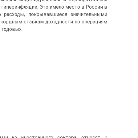
гиперинфляции. Это имело место в России в
е расходы, покрывавшиеся зна­чительными
рекордным ставкам доходности по операциям
 годовых.
ами из иностранного сектора, относят к