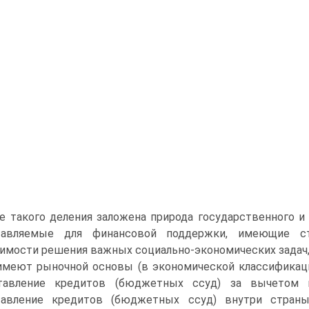
е такого деления заложена природа государ­ственного и
­тавляемые для финансовой поддержки, имеющие с
имости решения важных социаль­но-экономических задач,
имеют рыночной основы (в экономической классифика­ц
тавление креди­тов (бюджетных ссуд) за вычетом п
тавление кредитов (бюджетных ссуд) внутри страны