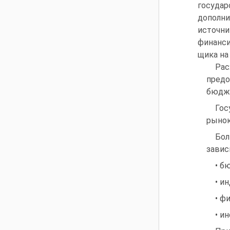
государ
дополн
источни
финанси
щика на 
Рас
предо
бюдж
Гос
рынок
Бол
завис
• б
• и
• ф
• и