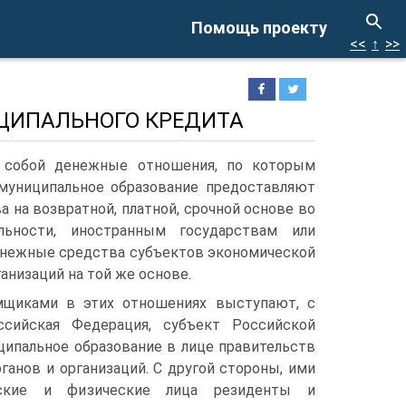
Помощь проекту
<<
↑
>>
ИЦИПАЛЬНОГО КРЕДИТА
т собой денежные отношения, по которым
муниципальное образование предостав­ляют
 на возвратной, платной, срочной основе во
льности, иностранным государ­ствам или
енежные средства субъектов экономической
анизаций на той же основе.
щиками в этих отношениях высту­пают, с
ссийская Федерация, субъект Российской
ципальное образование в лице правительств
ганов и организаций. С другой стороны, ими
ские и физические лица резиденты и