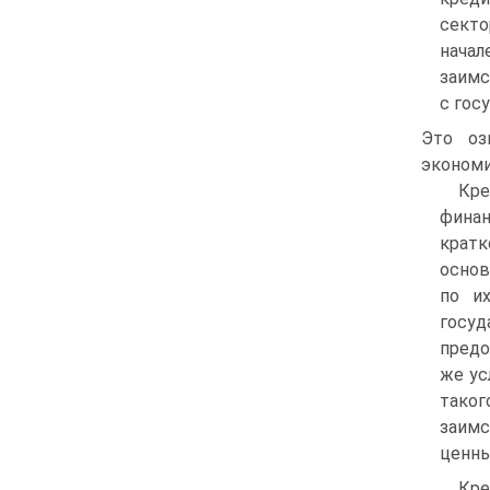
секто
начал
заимс
с гос
Это оз
экономи
Кре
фи­н
кратк
основ
по и
госу
предо
же ус
таког
заим
ценны
Кре