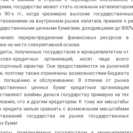
рами, государство может стать основным катализатором 
е 90-х гг., когда чрезмерно высокие государственны
твованиями на внутреннем рынке капитала, при­вели к 
ударст­венными ценными бумагами, доходившими до 800%
начало перераспределение финансовых ресурсов в
ке на чисто спекулятивной основе.
диты, полученные государством и муниципалитетом от
ансово-кредитных организаций, носят чаще всего
осрочный характер. Они предоставляются на рыночной
е, поэтому также ограничены возможностями бюджета
х погашению и обслужи­ванию. В отличие от рынка
дарственных ценных бумаг кредит­ные организации
ставляют взаймы деньги государству при­мерно на тех
ловиях, что и другим кредиторам. К тому же масштабы
о кредита нельзя сравнить с возможными масшта­бами
ствований государства на рынке государственных
х бумаг.
диты, привлекаемые государством и муниципалитет