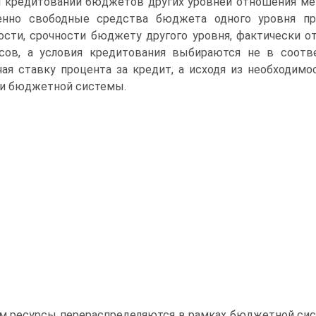
 кредитовании бюджетов других уровней отношения ме
нно свободные сред­ства бюджета одного уровня пре
ости, срочности бюджету другого уровня, фактически 
сов, а условия кредитования выбираются не в соот
ая ставку процента за кредит, а исходя из необхо­ди
и бюджетной системы.
м ресурсы перераспределяются в рамках бюджет­ной си