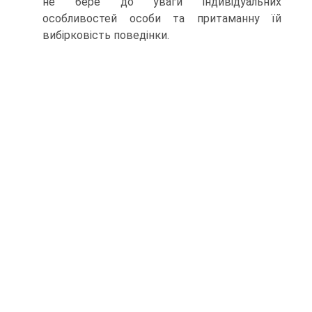
не бере до уваги індивідуальних
особливостей особи та притаманну їй
вибірковість поведінки.