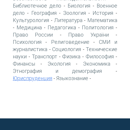
Библиотечное дело
Биология
Военное
-
-
дело
География
Зоология
История
-
-
-
-
Культурология
Литература
Математика
-
-
Медицина
Педагогика
Политология
-
-
-
-
Право России
Право України
-
-
Психология
Религоведение
СМИ и
-
-
журналистика
Социология
Технические
-
-
науки
Транспорт
Физика
Философия
-
-
-
-
Финансы
Экология
Экономика
-
-
-
Этнография и демография
-
Юриспруденция
Языкознание
-
-