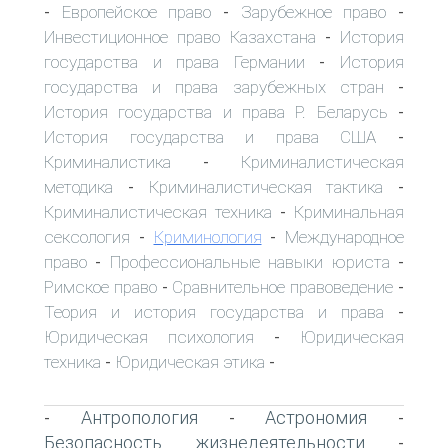
Европейское право
Зарубежное право
-
-
-
Инвестиционное право Казахстана
История
-
государства и права Германии
История
-
государства и права зарубежных стран
-
История государства и права Р. Беларусь
-
История государства и права США
-
Криминалистика
Криминалистическая
-
методика
Криминалистическая тактика
-
-
Криминалистическая техника
Криминальная
-
сексология
Криминология
Международное
-
-
право
Профессиональные навыки юриста
-
-
Римское право
Сравнительное правоведение
-
-
Теория и история государства и права
-
Юридическая психология
Юридическая
-
техника
Юридическая этика
-
-
Антропология
Астрономия
-
-
-
Безопасность жизнедеятельности
-