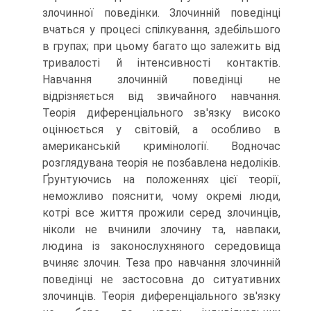
злочинної поведінки. Злочинній поведінці
вчаться у процесі спілкування, здебільшого
в групах; при цьому багато що залежить від
тривалості й інтенсивності контактів.
Навчання злочинній поведінці не
відрізняється від звичайного навчання.
Теорія диференціального зв'язку високо
оцінюється у світовій, а особливо в
американській кримінології. Водночас
розглядувана теорія не позбавлена недоліків.
Ґрунтуючись на положеннях цієї теорії,
неможливо пояснити, чому окремі люди,
котрі все життя прожили серед злочинців,
ніколи не вчинили злочину та, навпаки,
людина із законослухняного середовища
вчиняє злочин. Теза про навчання злочинній
поведінці не застосовна до ситуативних
злочинців. Теорія диференціального зв'язку