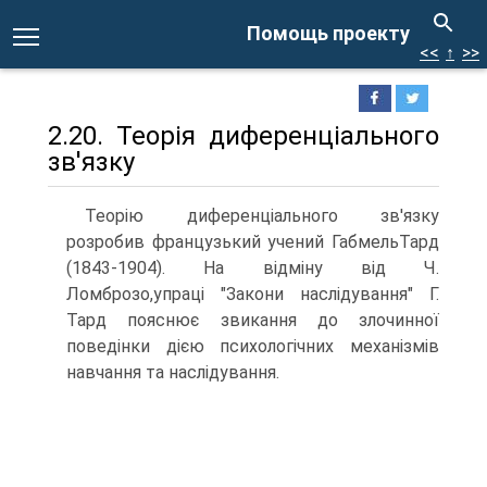
Помощь проекту
<<
↑
>>
2.20. Теорія диференціального
зв'язку
Теорію диференціального зв'язку
розробив французький учений ГабмельТард
(1843-1904). На відміну від Ч.
Ломброзо,упраці "Закони наслідування" Г.
Тард пояснює звикання до злочинної
поведінки дією психологічних механізмів
навчання та наслідування.