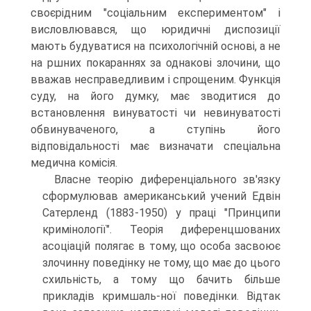
своєрідним "соціальним експериментом" і
висловлювався, що юридичні диспозиції
мають будуватися на психологічній основі, а не
на ршних покараннях за однакові злочини, що
вважав несправедливим і спрощеним. Функція
суду, на його думку, має зводитися до
встановлення винуватості чи невинуватості
обвинуваченого, а ступінь його
відповідальності має визначати спеціальна
медична комісія.
Власне теорію диференціального зв'язку
сформулював американський учений Едвін
Сатерленд (1883-1950) у праці "Принципи
кримінології". Теорія диференцшованих
асоціацій полягає в тому, що особа засвоює
злочинну поведінку не тому, що має до цього
схильність, а тому що бачить більше
прикладів кримшаль-ної поведінки. Відтак