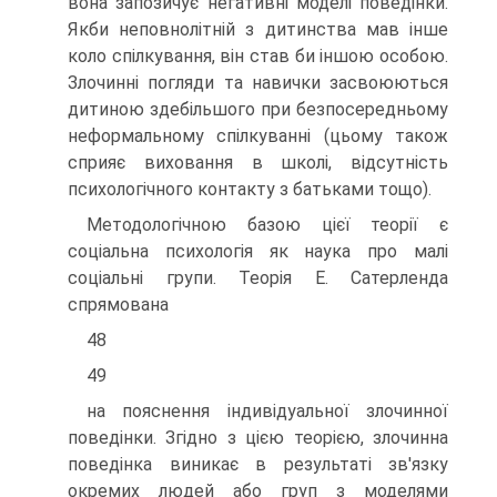
вона запозичує негативні моделі поведінки.
Якби неповнолітній з дитинства мав інше
коло спілкування, він став би іншою особою.
Злочинні погляди та навички засвоюються
дитиною здебільшого при безпосередньому
неформальному спілкуванні (цьому також
сприяє виховання в школі, відсутність
психологічного контакту з батьками тощо).
Методологічною базою цієї теорії є
соціальна психологія як наука про малі
соціальні групи. Теорія Е. Сатерленда
спрямована
48
49
на пояснення індивідуальної злочинної
поведінки. Згідно з цією теорією, злочинна
поведінка виникає в результаті зв'язку
окремих людей або груп з моделями