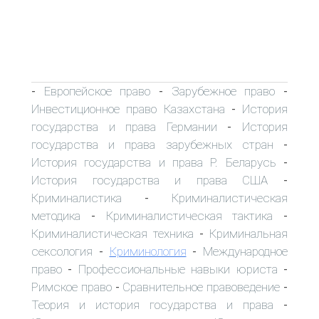
Европейское право
Зарубежное право
-
-
-
Инвестиционное право Казахстана
История
-
государства и права Германии
История
-
государства и права зарубежных стран
-
История государства и права Р. Беларусь
-
История государства и права США
-
Криминалистика
Криминалистическая
-
методика
Криминалистическая тактика
-
-
Криминалистическая техника
Криминальная
-
сексология
Криминология
Международное
-
-
право
Профессиональные навыки юриста
-
-
Римское право
Сравнительное правоведение
-
-
Теория и история государства и права
-