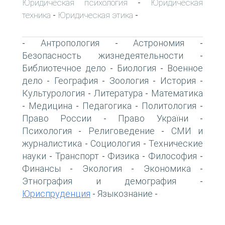
Юридическая психология
Юридическая
-
техника
Юридическая этика
-
-
Антропология
Астрономия
-
-
-
Безопасность жизнедеятельности
-
Библиотечное дело
Биология
Военное
-
-
дело
География
Зоология
История
-
-
-
-
Культурология
Литература
Математика
-
-
Медицина
Педагогика
Политология
-
-
-
-
Право России
Право України
-
-
Психология
Религоведение
СМИ и
-
-
журналистика
Социология
Технические
-
-
науки
Транспорт
Физика
Философия
-
-
-
-
Финансы
Экология
Экономика
-
-
-
Этнография и демография
-
Юриспруденция
Языкознание
-
-