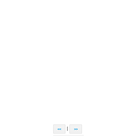
|
<<
>>