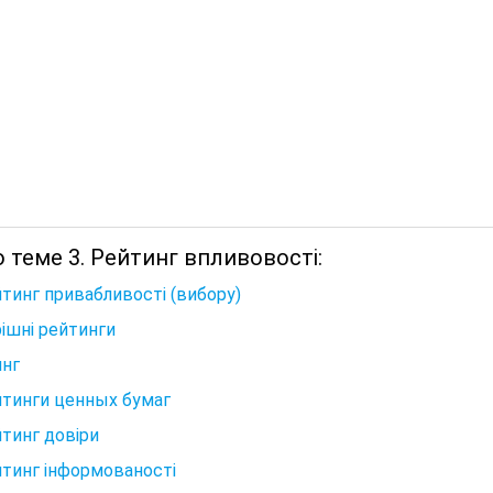
 теме 3. Рейтинг впливовості:
йтинг привабливості (вибору)
ішні рейтинги
инг
йтинги ценных бумаг
йтинг довіри
йтинг інформованості