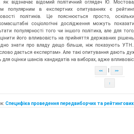
, як відзначає відомий політичний оглядач Ю. Мостова
им популярним в експертних опитуваннях є рейтин
овості політиків. Це пояснюється просто, оскільк
омасштабні соціологічні дослідження можуть показат
ьтати популярності того чи іншого політика, але для того
цінити його впливовість на прийняття державних рішень
ідно знати про владу дещо більше, ніж показують УТН..
слово дається експертам». Але такі опитування дають дуже
 для оцінки шансів кандидатів на виборах, адже впливовіс
|
<<
>>
↑
к:
Специфіка проведення передвиборчих та рейтингових 