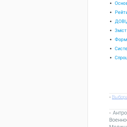
Основ
Рейти
ДОВІ
Зміст
Форм
Сист
Спрощ
Выборы
-
Антро
-
Военно
Медиц