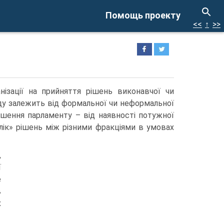
Помощь проекту
<<
↑
>>
нізації на прийняття рішень виконавчої чи
яду залежить від формальної чи неформальної
ішення парламенту – від наявності потужної
лік» рішень між різними фракціями в умовах
,
ї
е
в
х