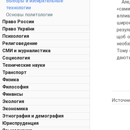
Выборы и избирательные
Але
технологии
«сам
Основы политологии
вплив
Право России
широк
Право України
резул
Психология
щоб о
Религоведение
необх
СМИ и журналистика
Тому 
дають
Социология
Технические науки
Транспорт
Физика
Философия
Финансы
Источни
Экология
Экономика
Этнография и демография
Юриспруденция