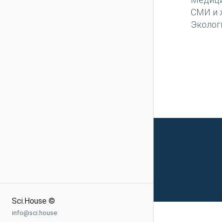
СМИ и 
Эколог
Sci.House ©
info@sci.house