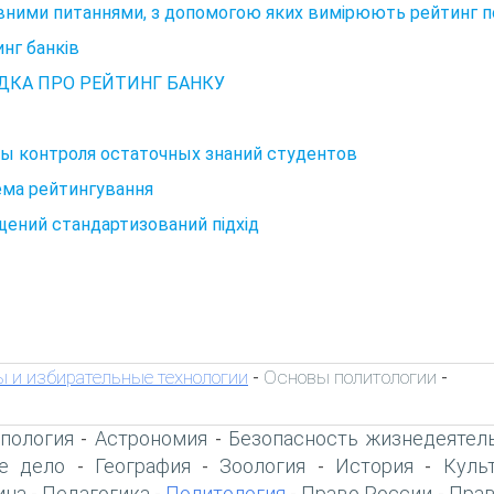
ними питаннями, з допомогою яких вимірюють рейтинг поп
нг банків
ДКА ПРО РЕЙТИНГ БАНКУ
ы контроля остаточных знаний студентов
ема рейтингування
ений стандартизований підхід
 и избирательные технологии
Основы политологии
-
-
пология
Астрономия
Безопасность жизнедеятел
-
-
е дело
География
Зоология
История
Куль
-
-
-
-
ина
Педагогика
Политология
Право России
Прав