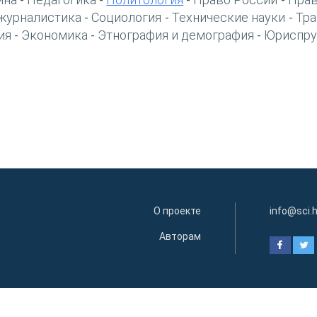
-
-
-
-
журналистика
Социология
Технические науки
Тра
-
-
-
ия
Экономика
Этнография и демография
Юриспру
-
-
-
О проекте
info@sci.
Авторам