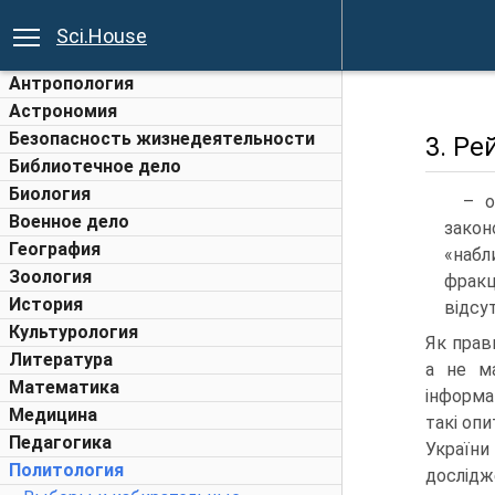
Sci.House
Антропология
Астрономия
Безопасность жизнедеятельности
3. Ре
Библиотечное дело
Биология
– о
Военное дело
закон
География
«набл
Зоология
фракц
История
відсут
Культурология
Як прав
Литература
а не ма
Математика
інформа
Медицина
такі оп
Педагогика
України
Политология
дослідже