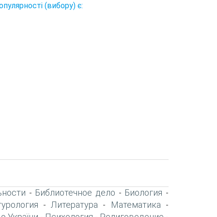
улярності (вибору) є:
ьности
Библиотечное дело
Биология
-
-
-
турология
Литература
Математика
-
-
-
о України
Психология
Религоведение