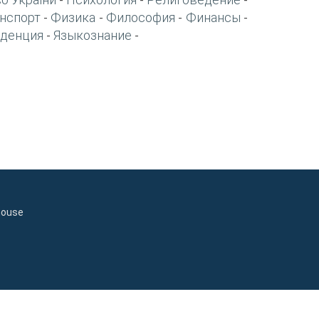
-
-
-
нспорт
Физика
Философия
Финансы
-
-
-
-
денция
Языкознание
-
-
house