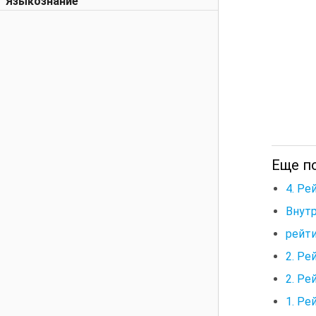
Языкознание
Еще по
4. Ре
Внутр
рейт
2. Ре
2. Ре
1. Ре