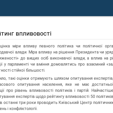
йтинг впливовості
цінка міри впливу певного політика чи політичної орга
одавчої влади. Міра впливу на рішення Президента чи ур
иженості» до вищих осіб виконавчої влади, а вплив на р
ії у парламенті чи вміння домовлятись про взаємний «за
ності стійкої більшості.
ило, такі оцінки отримують шляхом опитування експертів
сового опитування населення, яке не має достатньо
ції про рівень впливовості політиків і партій. Найчастіш
итування експертів щодо рейтингу впливовості 50 політикі
 в останні три роки проводить Київський Центр політични
нь і конфліктології.