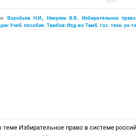
ик:
Воробьев Н.И., Никулин В.В.. Избирательное пра
ии: Учеб. пособие. Тамбов: Изд-во Тамб. гос. техн. ун-та,
о теме Избирательное право в системе россий