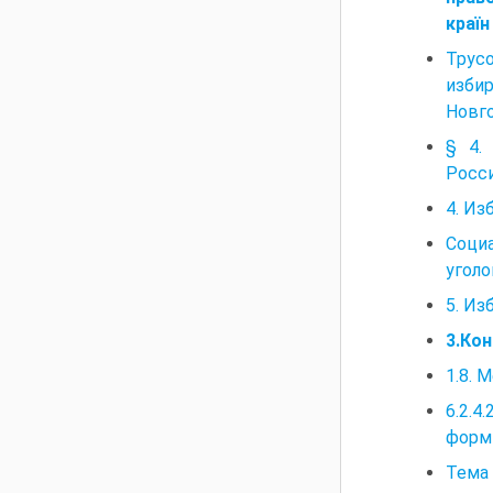
країн
Трусо
изби
Новго
§ 4.
Росс
4. Из
Соци
уголо
5. Из
3.Ко
1.8. 
6.2.4
форм
Тема 