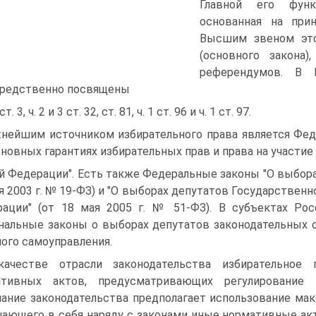
Главной его функ
основанная на прин
Высшим звеном это
(основного закона
референдумов. В 
редственно посвящены
 ст. 3, ч. 2 и 3 ст. 32, ст. 81, ч. 1 ст. 96 и ч. 1 ст. 97.
нейшим источником избирательного права является Фед
сновных гарантиях избирательных прав и права на участи
й Федерации". Есть также Федеральные законы "О выбора
я 2003 г. № 19-ФЗ) и "О выборах депутатов Государстве
ации" (от 18 мая 2005 г. № 51-ФЗ). В субъектах Р
нальные законы о выборах депутатов законодательных о
ого самоуправления.
ачестве отрасли законодательства избирательное 
ативных актов, предусматривающих регулирование
ание законодательства предполагает использование мак
ающего в себя наряду с законами иные нормативные акт