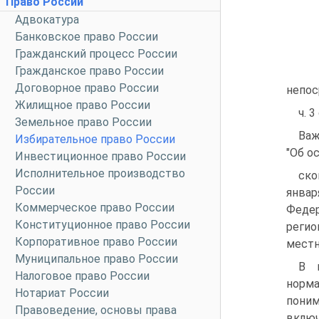
Право России
Адвокатура
Банковское право России
Гражданский процесс России
Гражданское право России
Договорное право России
непос
Жилищное право России
ч. 3
Земельное право России
Важ
Избирательное право России
"Об о
Инвестиционное право России
Исполнительное производство
ско
России
январ
Коммерческое право России
Федер
Конституционное право России
регио
Корпоративное право России
местн
Муниципальное право России
В к
Налоговое право России
норм
Нотариат России
поним
Правоведение, основы права
включ