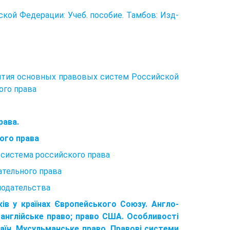
кой Федерации: Учеб. пособие. Тамбов: Изд-
ития основных правовых систем Российской
ого права
рава.
ого права
 система российского права
ательного права
нодательства
ів у країнах Європейського Союзу. Англо-
 англійське право; право США. Особливості
аїн. Мусульманське право. Правові системи