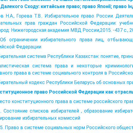
 Далекого Сходу: китайське право; право Японії; право Ін
в Н.А., Горева Т.В.. Избирательное право России. Деят
рательных прав граждан Российской Федерации: учебное
род: Нижегородская академия МВД России,2015. -437 с., 2
 Об ограничении избирательного права лиц, отбываю
ийской Федерации
бирательная система Республики Казахстан: понятие, при
алистическая система права и некоторые криминолог
вного права в системе социального контроля в Российск
бирательный кодекс Республики Беларусь об основных пр
нституционное право Российской Федерации как отрасль
Место конституционного права в системе российского пра
.2. Состояние списков избирателей , образование избира
ирование избирательных комиссий
5. Право в системе социальных норм Российского общес