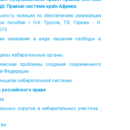
дії. Правові системи країн Африки.
ельность полиции по обеспечению реализации
 пособие / Н.А. Трусов, Т.В. Горева. - Н.
015
щих наказание в виде лишения свободы в
нципы избирательные органы.
ические проблемы создания современного
ой Федерации
инципах избирательной системы.
 российского права
ва
тельных округов и избирательных участков ,
тва