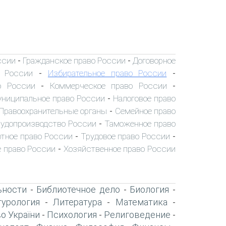
ссии
Гражданское право России
Договорное
-
-
о России
Избирательное право России
-
-
о России
Коммерческое право России
-
-
ниципальное право России
Налоговое право
-
Правоохранительные органы
Семейное право
-
удопроизводство России
Таможенное право
-
тное право России
Трудовое право России
-
-
 право России
Хозяйственное право России
-
ьности
Библиотечное дело
Биология
-
-
-
турология
Литература
Математика
-
-
-
о України
Психология
Религоведение
-
-
-