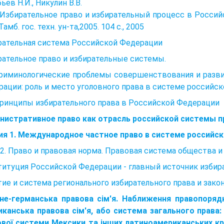
ьев Н.И., Никулин В.В.
 Избирательное право и избирательный процесс в Российс
Тамб. гос. техн. ун-та,2005. 104 с., 2005
рательная система Российской Федерации
ательное право и избирательные системы.
 Криминологические проблемы совершенствования и разв
ации: роль и место уголовного права в системе российск
Принципы избирательного права в Российской Федерации
нистративное право как отрасль российской системы п
ия 1. Международное частное право в системе российск
2. Право и правовая норма. Правовая система общества и
итуция Российской Федерации - главный источник избир
ие и система регионального избирательного права и зако
не-германська правова сім'я. Наближення правопорядк
канська правова сім'я, або система загального права:
ової системи Мексики та інших латиноамериканських кр