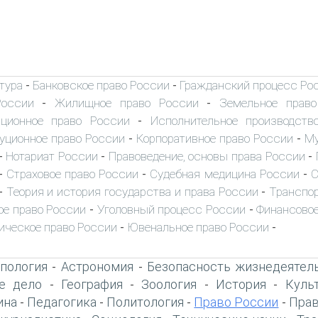
тура
Банковское право России
Гражданский процесс Ро
-
-
России
Жилищное право России
Земельное прав
-
-
иционное право России
Исполнительное производств
-
уционное право России
Корпоративное право России
Му
-
-
Нотариат России
Правоведение, основы права России
-
-
-
Страховое право России
Судебная медицина России
С
-
-
-
Теория и история государства и права России
Транспор
-
-
ое право России
Уголовный процесс России
Финансовое
-
-
ическое право России
Ювенальное право России
-
-
пология
Астрономия
Безопасность жизнедеятел
-
-
е дело
География
Зоология
История
Куль
-
-
-
-
ина
Педагогика
Политология
Право России
Прав
-
-
-
-