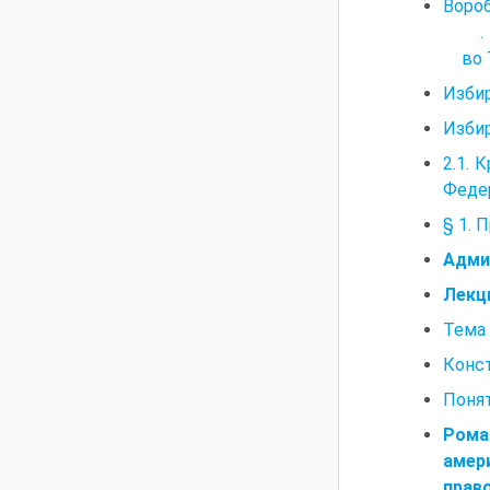
Вороб
.
во 
Изби
Избир
2.1.
Федер
§ 1. 
Адми
Лекц
Тема 
Конст
Понят
Рома
амери
прав