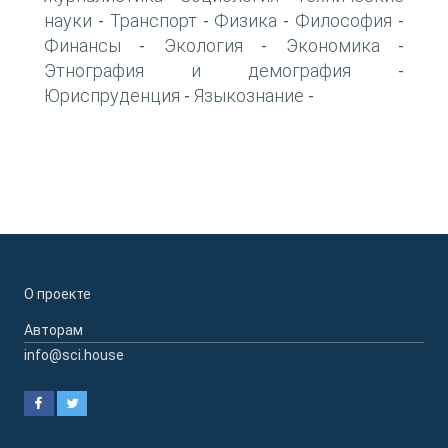
науки
Транспорт
Физика
Философия
-
-
-
-
Финансы
Экология
Экономика
-
-
-
Этнография и демография
-
Юриспруденция
Языкознание
-
-
О проекте
Авторам
info@sci.house