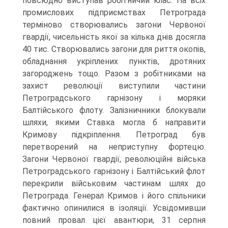
повсюдно виступав робітничий клас. На всіх
промислових підприємствах Петрограда
терміново створювались загони Червоної
гвардії, чисельність якої за кілька днів досягла
40 тис. Створювались загони для риття окопів,
обладнання укріплених пунктів, дротяних
загороджень тощо. Разом з робітниками на
захист революції виступили частини
Петроградського гарнізону і моряки
Балтійського флоту. Залізничники блокували
шляхи, якими Ставка могла б направити
Кримову підкріплення. Петроград був
перетворений на неприступну фортецю.
Загони Червоної гвардії, революційні війська
Петроградського гарнізону і Балтійський флот
перекрили військовим частинам шлях до
Петрограда. Генерал Кримов і його спільники
фактично опинилися в ізоляції. Усвідомивши
повний провал цієї авантюри, 31 серпня