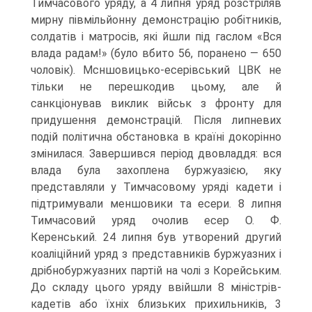
Тимчасового уряду, а 4 липня уряд розстріляв
мирну півмільйонну демонстрацію робітників,
солдатів і матросів, які йшли під гаслом «Вся
влада радам!» (було вбито 56, поранено — 650
чоловік). Мсншовицько-есерівський ЦВК не
тільки не перешкодив цьому, але й
санкціонував виклик військ з фронту для
придушення демонстрацій. Після липневих
подій політична обстановка в країні докорінно
змінилася. Завершився період двовладдя: вся
влада була захоплена буржуазією, яку
представляли у Тимчасовому уряді кадети і
підтримували меншовики та есери. 8 липня
Тимчасовий уряд очолив есер О. Ф.
Керенський. 24 липня був утворений другий
коаліційний уряд з представників буржуазних і
дрібнобуржуазних партій на чолі з Корейським.
До складу цього уряду ввійшли 8 міністрів-
кадетів або їхніх близьких прихильників, 3