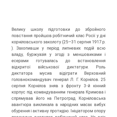
Велику школу підготовки до збройного
повстання пройшов робітничий клас Росії у дні
корніловського заколоту (25—31 серпня 1917 р.
). Захопивши у період липневих подій всю
владу, буржуазія у згоді з меншовиками і
есерами готувалась до встановлення
відкритої військової диктатури. Роль
диктатора мусив відіграти Верховний
головнокомандувач генерал Л. Г. Корнілов. 25
серпня Корнілов зняв з фронту 3-й кінний
корпус під командуванням генерала Кримова і
спрямував його на Петроград. Корніловська
авантюра викликала в народних масах вибух
обурення і активну протидію. Ініціатором опору