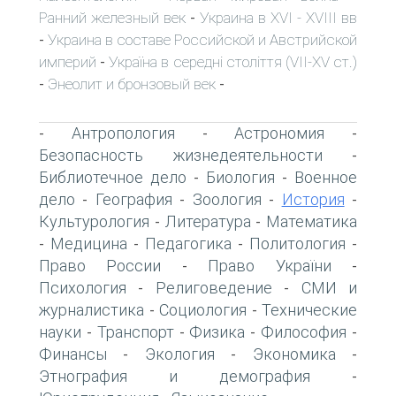
Ранний железный век
Украина в XVI - XVIII вв
-
Украина в составе Российской и Австрийской
-
империй
Україна в середні століття (VII-XV ст.)
-
Энеолит и бронзовый век
-
-
Антропология
Астрономия
-
-
-
Безопасность жизнедеятельности
-
Библиотечное дело
Биология
Военное
-
-
дело
География
Зоология
История
-
-
-
-
Культурология
Литература
Математика
-
-
Медицина
Педагогика
Политология
-
-
-
-
Право России
Право України
-
-
Психология
Религоведение
СМИ и
-
-
журналистика
Социология
Технические
-
-
науки
Транспорт
Физика
Философия
-
-
-
-
Финансы
Экология
Экономика
-
-
-
Этнография и демография
-