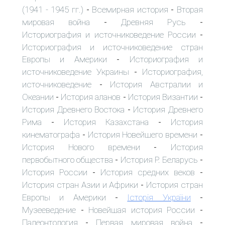
(1941 - 1945 гг.)
Всемирная история
Вторая
-
-
мировая война
Древняя Русь
-
-
Историография и источниковедение России
-
Историография и источниковедение стран
Европы и Америки
Историография и
-
источниковедение Украины
Историография,
-
источниковедение
История Австралии и
-
Океании
История аланов
История Византии
-
-
-
История Древнего Востока
История Древнего
-
Рима
История Казахстана
История
-
-
кинематографа
История Новейшего времени
-
-
История Нового времени
История
-
первобытного общества
История Р. Беларусь
-
-
История России
История средних веков
-
-
История стран Азии и Африки
История стран
-
Европы и Америки
Історія України
-
-
Музееведение
Новейшая история России
-
-
Палеонтология
Первая мировая война
-
-