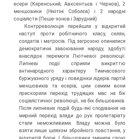
есери (Керенський, Авксентьєв і Чернов), 2
меншовики (Нікітіні Соболєв) і 2 народні
соціалісти (Пеше-хонов і Зарудний).
Контрреволюція перейшла у відкритий
наступ проти робітничого класу, селян,
солдатів і матросів. Під загрозою опинилися
демократичні завоювання народу, здобуті
внаслідок перемоги Лютневої революції.
Липневі події сприяли викриттю
антинародного характеру Тимчасового
буржуазного уряду і поведінки лідерів партій
меншовиків та есерів; цим самим вони
прискорили перехід трудящих мас на бік
соціалістичної революції, на бік більшовиків.
Після липневих подій будь-які сподівання на
мирний перехід влади до рук пролетаріату
стали неможливими. Владу можна було
взяти лише шляхом збройного повстання, у
відкритій борні. І більшовики змінили свою