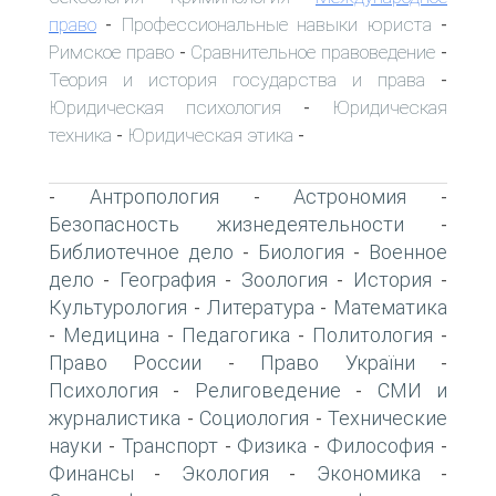
право
Профессиональные навыки юриста
-
-
Римское право
Сравнительное правоведение
-
-
Теория и история государства и права
-
Юридическая психология
Юридическая
-
техника
Юридическая этика
-
-
Антропология
Астрономия
-
-
-
Безопасность жизнедеятельности
-
Библиотечное дело
Биология
Военное
-
-
дело
География
Зоология
История
-
-
-
-
Культурология
Литература
Математика
-
-
Медицина
Педагогика
Политология
-
-
-
-
Право России
Право України
-
-
Психология
Религоведение
СМИ и
-
-
журналистика
Социология
Технические
-
-
науки
Транспорт
Физика
Философия
-
-
-
-
Финансы
Экология
Экономика
-
-
-