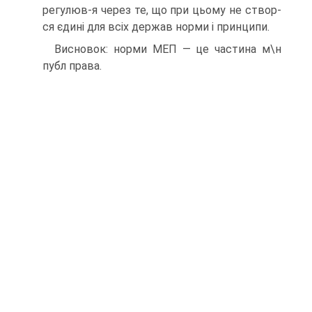
регулюв-я через те, що при цьому не створ-
ся єдині для всіх держав норми і принципи.
Висновок: норми МЕП — це частина м\н
публ права.