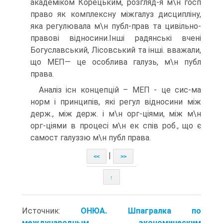
академіком Корецьким, розгляд-я м\н госп
право як комплексну міжгалуз дисципліну,
яка регулювала м\н публ-прав та цивільно-
правові відносини.Інші радянські вчені
Богуславський, Лісовський та інші. вважали,
що МЕП— це особлива галузь, м\н публ
права.
Аналіз існ концепцій – МЕП - це сис-ма
норм і принципів, які регул відносини між
держ., між держ. і м\н орг-ціями, між м\н
орг-ціями в процесі м\н ек спів роб., що є
самост галуззю м\н публ права.
|
<<
>>
↑
Источник:
ОНЮА. Шпагралка по
международным экономическим