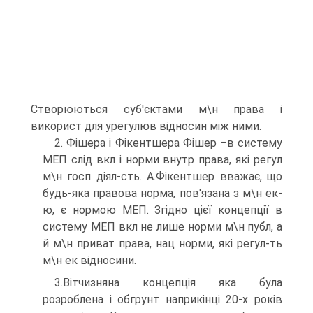
Створюються суб'єктами м\н права і
використ для урегулюв відносин між ними.
2. Фішера і Фікентшера Фішер –в систему
МЕП слід вкл і норми внутр права, які регул
м\н госп діял-сть. А.Фікентшер вважає, що
будь-яка правова норма, пов'язана з м\н ек-
ю, є нормою МЕП. Згідно цієї концепції в
систему МЕП вкл не лише норми м\н публ, а
й м\н приват права, нац норми, які регул-ть
м\н ек відносини.
3.Вітчизняна концепція яка була
розроблена і обгрунт наприкінці 20-х років