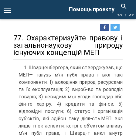
Помощь проекту
<<
↑
>>
77. Охарактеризуйте правову і
загальнонаукову природу
існуючих концепцій МЕП
1. Шварценбергера, який стверджував, що
МЕП— галузь м\н публ права і вкл такі
компоненти: І) володіння природ ресурсами
та їх експлуатація; 2) вироб-во та розподіл
товарів; 3) невидимі м\н угоди господар або
фін-го хар-ру; 4) кредити та фін-си; 5)
відповідні послуги; 6) статус і організація
суб'єктів, які здійсн таку діял-сть.МЕП вкл
лише ті ек аспекти, котрі є об'єктом впливу
м\н публ права, і Шварц-г викл внутр