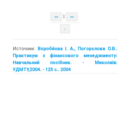
|
<<
>>
↑
Источник:
Воробйова І. А., Погорєлова О.В..
Практикум з фінансового менеджменту:
Навчальний посібник. - Миколаїв:
УДМТУ,2004. - 125 с.. 2004