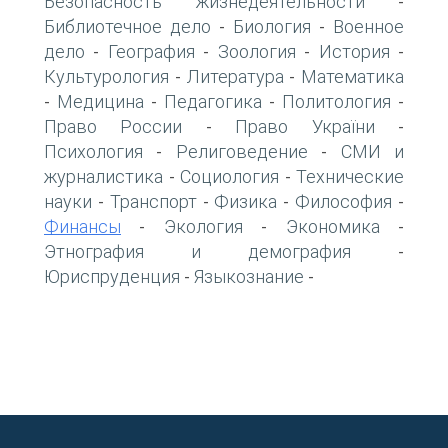
Безопасность жизнедеятельности
-
Библиотечное дело
Биология
Военное
-
-
дело
География
Зоология
История
-
-
-
-
Культурология
Литература
Математика
-
-
Медицина
Педагогика
Политология
-
-
-
-
Право России
Право України
-
-
Психология
Религоведение
СМИ и
-
-
журналистика
Социология
Технические
-
-
науки
Транспорт
Физика
Философия
-
-
-
-
Финансы
Экология
Экономика
-
-
-
Этнография и демография
-
Юриспруденция
Языкознание
-
-