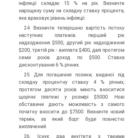
інфляції складає 15 % на рік. Визначте
нарощену суму на складну ставку процента,
яка враховує рівень інфляції.
24. Визначте теперішню вартість потоку
наступних платежів: перший рік
надходження $500, другий рік надходження
$200, третій рік - виплата $400, далі протягом
семи років доход по $500. Ставка
дисконтування 6 % річних.
25. Для погашення позики, виданої під
складну процентну ставку 4 % річних,
протягом десяти років мають вноситися
щорічні платежі у розмірі $5000. Нові
обставини дають можливість з самого
початку вносити до $7500. Визначте новий
термін, за який борг буде повністю
виплачений.
26. Існує два ануїтети з такими