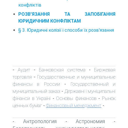
конфліктів
РОЗВ'ЯЗАННЯ ТА ЗАПОБІГАННЯ
ЮРИДИЧНИМ КОНФЛІКТАМ
§ 3. Юридичні колізії і способи їх розв'язання
Аудит
Банковская система
Биржевая
-
-
-
торговля
Государственные и муниципальные
-
финансы в России
Государственный и
-
муниципальный заказ
Державні і муніципальні
-
фінанси в Україні
Основы финансов
Рынок
-
-
ценных бумаг
Финансовый менеджмент
-
-
Антропология
Астрономия
-
-
-