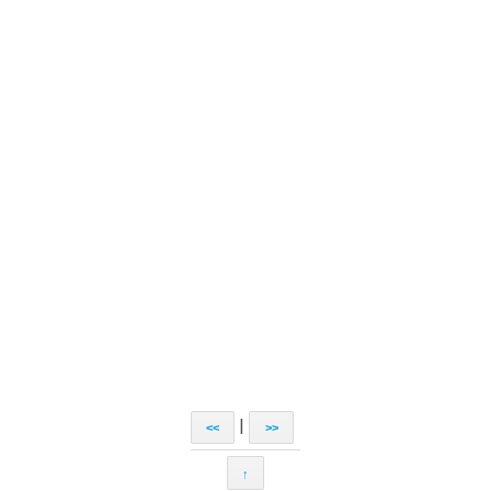
|
<<
>>
↑