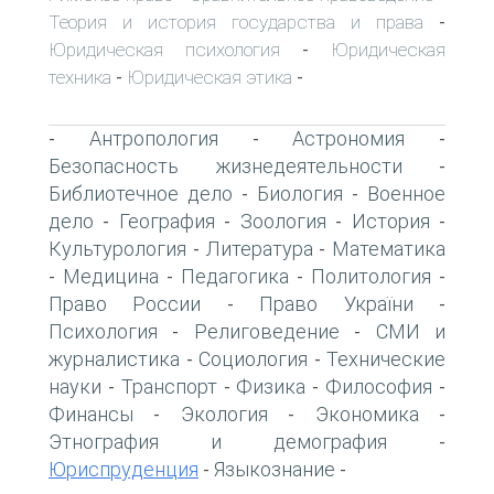
Теория и история государства и права
-
Юридическая психология
Юридическая
-
техника
Юридическая этика
-
-
Антропология
Астрономия
-
-
-
Безопасность жизнедеятельности
-
Библиотечное дело
Биология
Военное
-
-
дело
География
Зоология
История
-
-
-
-
Культурология
Литература
Математика
-
-
Медицина
Педагогика
Политология
-
-
-
-
Право России
Право України
-
-
Психология
Религоведение
СМИ и
-
-
журналистика
Социология
Технические
-
-
науки
Транспорт
Физика
Философия
-
-
-
-
Финансы
Экология
Экономика
-
-
-
Этнография и демография
-
Юриспруденция
Языкознание
-
-