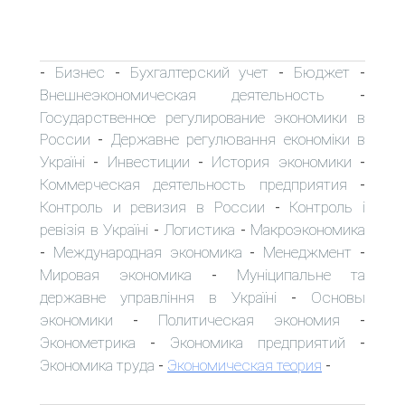
Бизнес
Бухгалтерский учет
Бюджет
-
-
-
-
Внешнеэкономическая деятельность
-
Государственное регулирование экономики в
России
Державне регулювання економіки в
-
Україні
Инвестиции
История экономики
-
-
-
Коммерческая деятельность предприятия
-
Контроль и ревизия в России
Контроль і
-
ревізія в Україні
Логистика
Макроэкономика
-
-
Международная экономика
Менеджмент
-
-
-
Мировая экономика
Муніципальне та
-
державне управління в Україні
Основы
-
экономики
Политическая экономия
-
-
Эконометрика
Экономика предприятий
-
-
Экономика труда
Экономическая теория
-
-