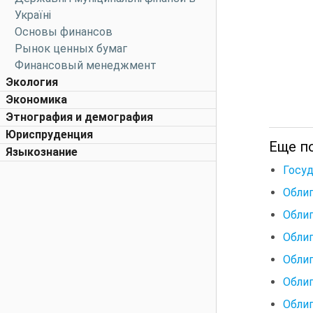
Україні
Основы финансов
Рынок ценных бумаг
Финансовый менеджмент
Экология
Экономика
Этнография и демография
Юриспруденция
Еще по
Языкознание
Госуд
Облиг
Облиг
Обли
Облиг
Облиг
Облиг