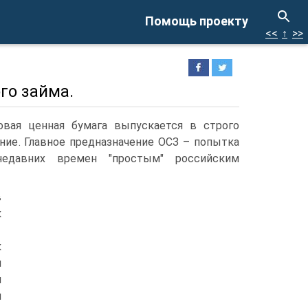
Помощь проекту
<<
↑
>>
го займа.
вая ценная бумага выпускается в строго
ние. Главное предназначение ОСЗ – попытка
недавних времен "простым" российским
в
к
к
и
и
м