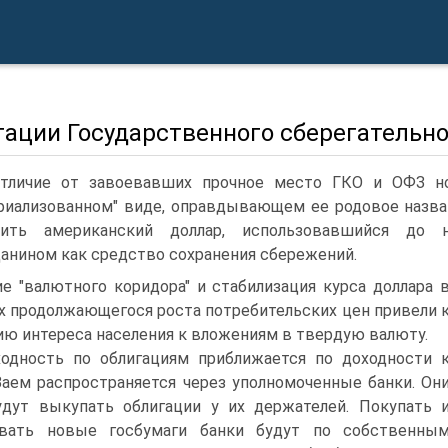
гации Государственного сберегательно
тличие от завоевавших прочное место ГКО и ОФЗ но
риализованном" виде, оправдывающем ее родовое назва
нить американский доллар, использовавшийся до 
анином как средство сохранения сбережений.
е "валютного коридора" и стабилизация курса доллара 
х продолжающегося роста потребительских цен привели 
ю интереса населения к вложениям в твердую валюту.
одность по облигациям приближается по доходности 
Заем распространяется через уполномоченные банки. Он
дут выкупать облигации у их держателей. Покупать 
авать новые госбумаги банки будут по собственны