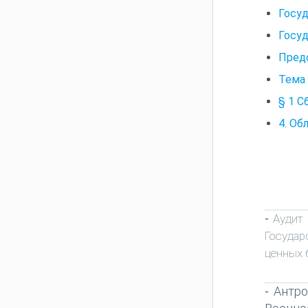
Госу
Госуд
Предо
Тема 
§ 1 С
4. Об
Аудит
-
Государ
ценных 
Антро
-