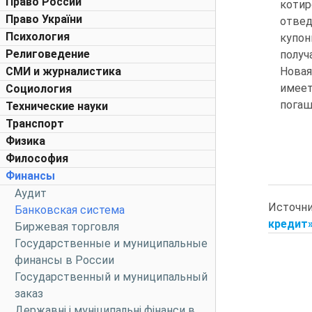
Право России
котир
Право України
отвед
Психология
купон
Религоведение
получ
СМИ и журналистика
Новая
имеет
Социология
погаш
Технические науки
Транспорт
Физика
Философия
Финансы
Аудит
Источн
Банковская система
кредит»
Биржевая торговля
Государственные и муниципальные
финансы в России
Государственный и муниципальный
заказ
Державні і муніципальні фінанси в