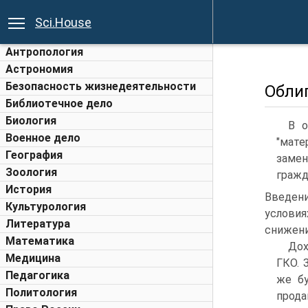
Sci.House
Антропология
Астрономия
Безопасность жизнедеятельности
Обли
Библиотечное дело
Биология
В о
Военное дело
"мате
География
заме
Зоология
гражд
История
Введени
Культурология
условия
Литература
снижени
Математика
Дох
Медицина
ГКО. 
Педагогика
же бу
Политология
прод