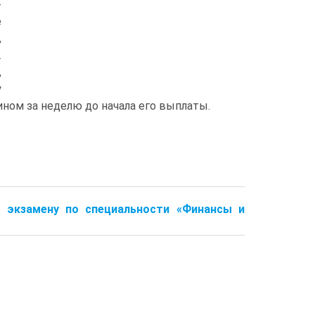
-
е
,
.
,
у
ном за неделю до начала его выплаты.
 экзамену по специальности «Финансы и