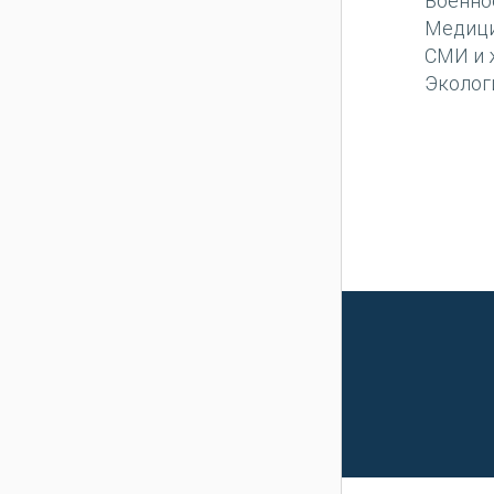
Военно
Медиц
СМИ и 
Эколог