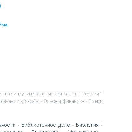
)
йма.
енные и муниципальные финансы в России
-
 фінанси в Україні
Основы финансов
Рынок
-
-
ьности
Библиотечное дело
Биология
-
-
-