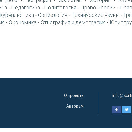
е дело
География
Зоология
История
Куль
-
-
-
-
ина
Педагогика
Политология
Право России
Прав
-
-
-
-
журналистика
Социология
Технические науки
Тра
-
-
-
ия
Экономика
Этнография и демография
Юриспру
-
-
-
О проекте
info@sci.
Авторам