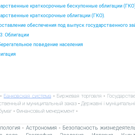
дарственные краткосрочные бескупонные облигации (ГКО
арственные краткосрочные облигации (ГКО).
ставление обеспечения под выпуск государственного за
3: Облигации
берегательное поведение населения
лигация
Банковская система
Биржевая торговля
Государств
-
-
-
ственный и муниципальный заказ
Державні і муніципальні
-
бумаг
Финансовый менеджмент
-
-
пология
Астрономия
Безопасность жизнедеятел
-
-