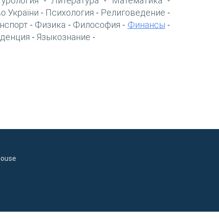
турология
Литература
Математика
-
-
-
о України
Психология
Религоведение
-
-
-
нспорт
Физика
Философия
Финансы
-
-
-
-
денция
Языкознание
-
-
house