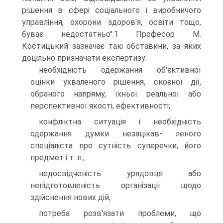
рішення в сфері соціального і виробничого
управління, охорони здоров'я, освіти тощо,
буває недостатньо".1 Професор М.
Костицький зазначає такі обставини, за яких
доцільно призначати експертизу:
необхідність одержання об'єктивної
оцінки ухваленого рішення, скоєної дії,
обраного напряму, їхньої реальної або
перспективної якості, ефективності;
конфліктна ситуація і необхідність
одержання думки незацікав- леного
спеціаліста про сутність суперечки, його
предмет і т. п.;
недосвідченість урядовця або
непідготовленість організації щодо
здійснення нових дій;
потреба розв'язати проблеми, що