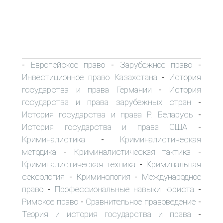
Европейское право
Зарубежное право
-
-
-
Инвестиционное право Казахстана
История
-
государства и права Германии
История
-
государства и права зарубежных стран
-
История государства и права Р. Беларусь
-
История государства и права США
-
Криминалистика
Криминалистическая
-
методика
Криминалистическая тактика
-
-
Криминалистическая техника
Криминальная
-
сексология
Криминология
Международное
-
-
право
Профессиональные навыки юриста
-
-
Римское право
Сравнительное правоведение
-
-
Теория и история государства и права
-