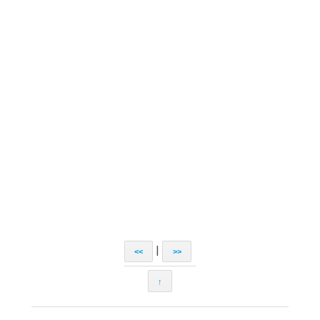
|
<<
>>
↑