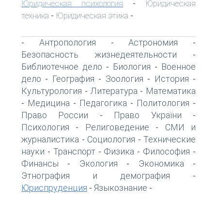
Юридическая психология
Юридическая
-
техника
Юридическая этика
-
-
Антропология
Астрономия
-
-
-
Безопасность жизнедеятельности
-
Библиотечное дело
Биология
Военное
-
-
дело
География
Зоология
История
-
-
-
-
Культурология
Литература
Математика
-
-
Медицина
Педагогика
Политология
-
-
-
-
Право России
Право України
-
-
Психология
Религоведение
СМИ и
-
-
журналистика
Социология
Технические
-
-
науки
Транспорт
Физика
Философия
-
-
-
-
Финансы
Экология
Экономика
-
-
-
Этнография и демография
-
Юриспруденция
Языкознание
-
-