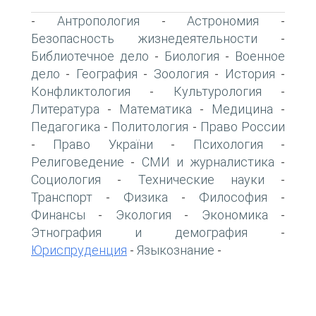
Антропология
Астрономия
-
-
-
Безопасность жизнедеятельности
-
Библиотечное дело
Биология
Военное
-
-
дело
География
Зоология
История
-
-
-
-
Конфликтология
Культурология
-
-
Литература
Математика
Медицина
-
-
-
Педагогика
Политология
Право России
-
-
Право України
Психология
-
-
-
Религоведение
СМИ и журналистика
-
-
Социология
Технические науки
-
-
Транспорт
Физика
Философия
-
-
-
Финансы
Экология
Экономика
-
-
-
Этнография и демография
-
Юриспруденция
Языкознание
-
-