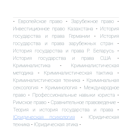
Европейское право
Зарубежное право
-
-
-
Инвестиционное право Казахстана
История
-
государства и права Германии
История
-
государства и права зарубежных стран
-
История государства и права Р. Беларусь
-
История государства и права США
-
Криминалистика
Криминалистическая
-
методика
Криминалистическая тактика
-
-
Криминалистическая техника
Криминальная
-
сексология
Криминология
Международное
-
-
право
Профессиональные навыки юриста
-
-
Римское право
Сравнительное правоведение
-
-
Теория и история государства и права
-
Юридическая психология
Юридическая
-
техника
Юридическая этика
-
-