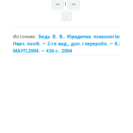
|
<<
>>
↑
Источник:
Бедь В. В.. Юридична психологія:
Навч. посіб. — 2-ге вид., доп. і переробл. — К.:
МАУП,2004. — 436 с.. 2004