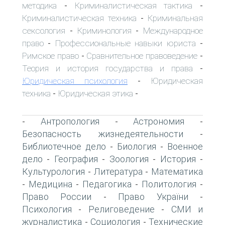
методика
Криминалистическая тактика
-
-
Криминалистическая техника
Криминальная
-
сексология
Криминология
Международное
-
-
право
Профессиональные навыки юриста
-
-
Римское право
Сравнительное правоведение
-
-
Теория и история государства и права
-
Юридическая психология
Юридическая
-
техника
Юридическая этика
-
-
Антропология
Астрономия
-
-
-
Безопасность жизнедеятельности
-
Библиотечное дело
Биология
Военное
-
-
дело
География
Зоология
История
-
-
-
-
Культурология
Литература
Математика
-
-
Медицина
Педагогика
Политология
-
-
-
-
Право России
Право України
-
-
Психология
Религоведение
СМИ и
-
-
журналистика
Социология
Технические
-
-