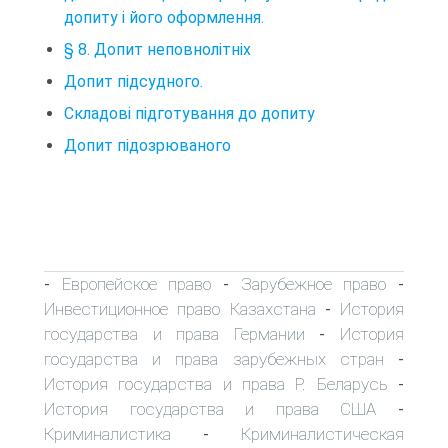
допиту і його оформлення.
§ 8. Допит неповнолітніх
Допит підсудного.
Складові підготування до допиту
Допит підозрюваного
Европейское право
Зарубежное право
-
-
-
Инвестиционное право Казахстана
История
-
государства и права Германии
История
-
государства и права зарубежных стран
-
История государства и права Р. Беларусь
-
История государства и права США
-
Криминалистика
Криминалистическая
-