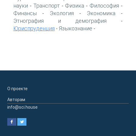
науки
Транспорт
Физика
Философия
-
-
-
-
Финансы
Экология
Экономика
-
-
-
Этнография и демография
-
Юриспруденция
Языкознание
-
-
О проекте
Авторам
info@sci.house