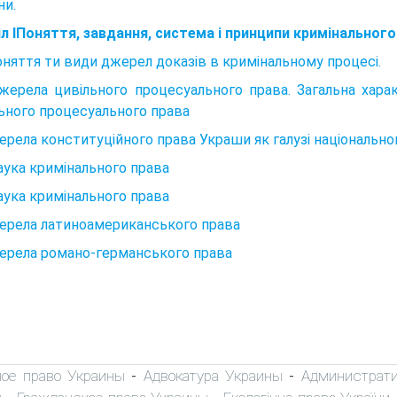
ни.
л ІПоняття, завдання, система і принципи кримінального
оняття ти види джерел доказів в кримінальному процесі.
жерела цивільного процесуального права. Загальна хар
ьного процесуального права
ерела конституційного права Украши як галузі національно
Наука кримінального права
Наука кримінального права
ерела латиноамериканського права
ерела романо-германського права
ное право Украины
Адвокатура Украины
Администрати
-
-