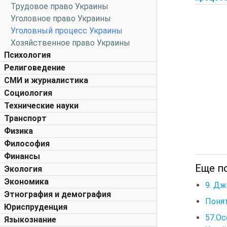
Трудовое право Украины
Уголовное право Украины
Уголовный процесс Украины
Хозяйственное право Украины
Психология
Религоведение
СМИ и журналистика
Социология
Технические науки
Транспорт
Физика
Философия
Финансы
Еще по
Экология
Экономика
9. Дж
Этнография и демография
Понят
Юриспруденция
57.Ос
Языкознание