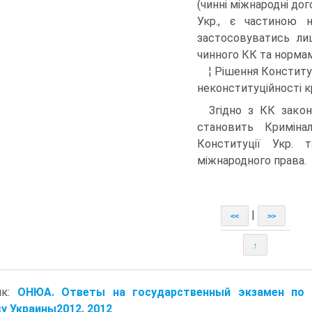
(чинні міжнародні дог
Укр., є частиною н
застосовуватись ли
чинного КК та нормам
¦ Рішення Конститу
неконституційності к
Згідно з КК закон
становить Криміна
Конституції Укр. 
міжнародного права.
|
<<
>>
↑
ик:
ОНЮА. Ответы на государственный экзамен по 
у Украины2012. 2012