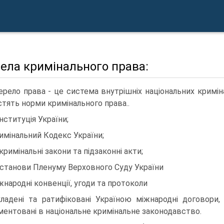
ела кримінального права:
рело права - це система внутрішніх національних криміна
стять норми кримінального права..
онституція України;
римінальний Кодекс України;
екримінальні закони та підзаконні акти;
останови Пленуму Верховного Суду України
іжнародні конвенції, угоди та протоколи
кладені та ратифіковані Україною міжнародні договори,
ментовані в національне кримінальне законодавство.