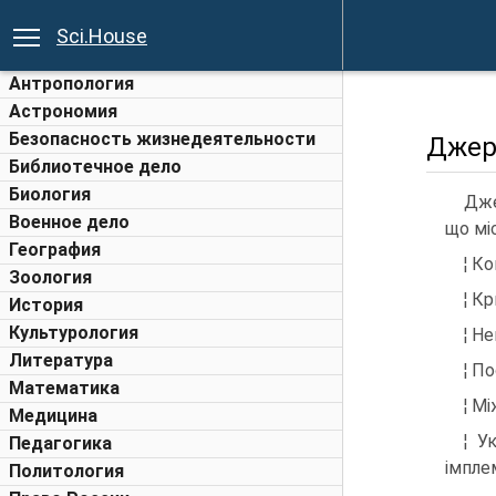
Sci.House
Антропология
Астрономия
Безопасность жизнедеятельности
Джер
Библиотечное дело
Биология
Дже
Военное дело
що мі
География
¦ К
Зоология
¦ К
История
Культурология
¦ Н
Литература
¦ П
Математика
¦ М
Медицина
¦ У
Педагогика
імпле
Политология