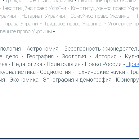
ы
Гражданское право Украины
Екологічне право України
-
-
Інвестиційне право України
Конституционное право Укр
-
-
краины
Нотариат Украины
Семейное право Украины
Т
-
-
-
 і права України
Трудовое право Украины
Уголовное п
-
-
венное право Украины
-
пология
Астрономия
Безопасность жизнедеятел
-
-
е дело
География
Зоология
История
Куль
-
-
-
-
ина
Педагогика
Политология
Право России
Прав
-
-
-
-
журналистика
Социология
Технические науки
Тра
-
-
-
ия
Экономика
Этнография и демография
Юриспру
-
-
-