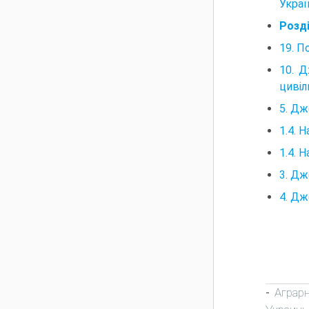
Украї
Розді
19. П
10. Д
цивіл
5. Дж
1.4. 
1.4. 
3. Дж
4. Дж
Аграр
-