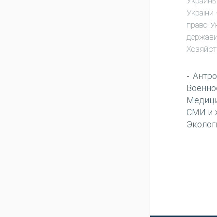
Украин
України
право У
держави
Хозяйст
Антро
-
Военно
Медиц
СМИ и 
Эколог