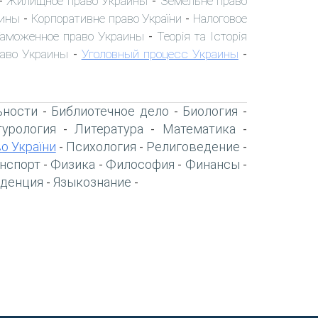
Жилищное право Украины
Земельне право
-
-
аины
Корпоративне право України
Налоговое
-
-
аможенное право Украины
Теорія та Історія
-
раво Украины
Уголовный процесс Украины
-
-
ьности
Библиотечное дело
Биология
-
-
-
турология
Литература
Математика
-
-
-
о України
Психология
Религоведение
-
-
-
нспорт
Физика
Философия
Финансы
-
-
-
-
денция
Языкознание
-
-