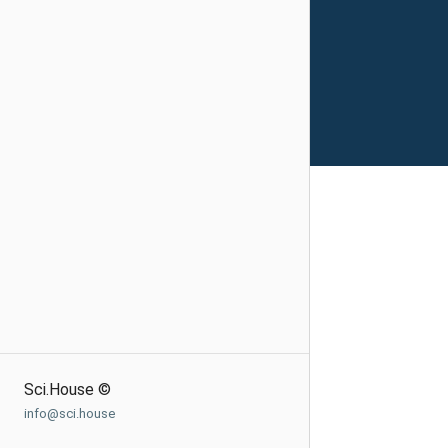
Sci.House ©
info@sci.house