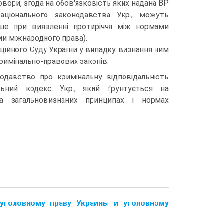
овори, згода на обов'язковість яких надана ВР
аціонального законодавства Укр., можуть
ше при виявленні протиріччя між нормами
и міжнародного права).
ційного Суду України у випадку визнання ним
римінально-правових законів.
одавство про кримінальну відповідальність
льний кодекс Укр., який ґрунтується на
та загальновизнаних принципах і нормах
уголовному праву Украины и уголовному