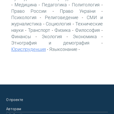
Медицина
Педагогика
Политология
-
-
-
-
Право России
Право України
-
-
Психология
Религоведение
СМИ и
-
-
журналистика
Социология
Технические
-
-
науки
Транспорт
Физика
Философия
-
-
-
-
Финансы
Экология
Экономика
-
-
-
Этнография и демография
-
Юриспруденция
Языкознание
-
-
О проекте
Авторам