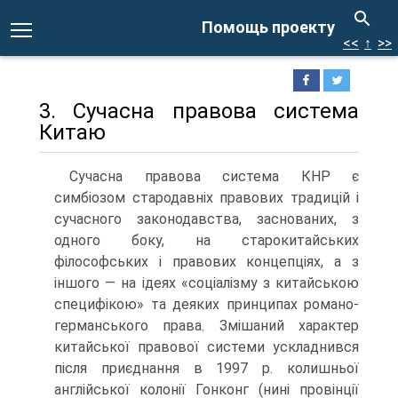
Помощь проекту
<<
↑
>>
3. Сучасна правова система
Китаю
Сучасна правова система КНР є
симбіозом стародавніх правових традицій і
сучасного законодавства, заснованих, з
одного боку, на старокитайських
філософських і правових концепціях, а з
іншого — на ідеях «соціалізму з китайською
специфікою» та деяких принципах романо-
германського права. Змішаний характер
китайської правової системи ускладнився
після приєднання в 1997 р. колишньої
англійської колонії Гонконг (нині провінції