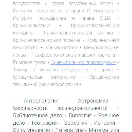
государства и права зарубежных стран
-
История государства и права Р. Беларусь
-
История государства и права США
-
Криминалистика
Криминалистическая
-
методика
Криминалистическая тактика
-
-
Криминалистическая техника
Криминальная
-
сексология
Криминология
Международное
-
-
право
Профессиональные навыки юриста
-
-
Римское право
Сравнительное правоведение
-
-
Теория и история государства и права
-
Юридическая психология
Юридическая
-
техника
Юридическая этика
-
-
Антропология
Астрономия
-
-
-
Безопасность жизнедеятельности
-
Библиотечное дело
Биология
Военное
-
-
дело
География
Зоология
История
-
-
-
-
Культурология
Литература
Математика
-
-