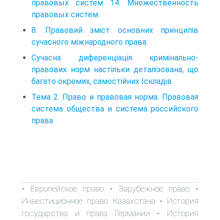
правовых систем 14. Множественность
правовых систем.
8. Правовий зміст основних принципів
сучасного міжнародного права.
Сучасна диференцiацiя кримiнально-
правових норм настiльки деталiзована, що
багато окремих, самостiйних Iскладiв
Тема 2. Право и правовая норма. Правовая
система общества и система российского
права
Европейское право
Зарубежное право
-
-
-
Инвестиционное право Казахстана
История
-
государства и права Германии
История
-