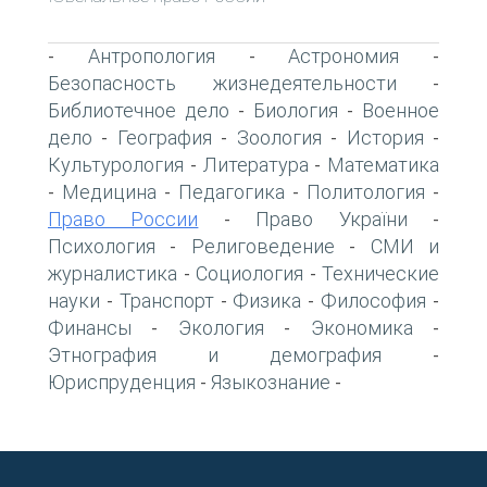
Антропология
Астрономия
-
-
-
Безопасность жизнедеятельности
-
Библиотечное дело
Биология
Военное
-
-
дело
География
Зоология
История
-
-
-
-
Культурология
Литература
Математика
-
-
Медицина
Педагогика
Политология
-
-
-
-
Право России
Право України
-
-
Психология
Религоведение
СМИ и
-
-
журналистика
Социология
Технические
-
-
науки
Транспорт
Физика
Философия
-
-
-
-
Финансы
Экология
Экономика
-
-
-
Этнография и демография
-
Юриспруденция
Языкознание
-
-