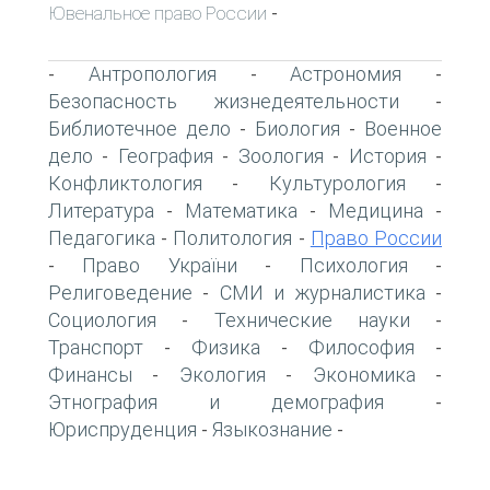
Ювенальное право России
-
Антропология
Астрономия
-
-
-
Безопасность жизнедеятельности
-
Библиотечное дело
Биология
Военное
-
-
дело
География
Зоология
История
-
-
-
-
Конфликтология
Культурология
-
-
Литература
Математика
Медицина
-
-
-
Педагогика
Политология
Право России
-
-
Право України
Психология
-
-
-
Религоведение
СМИ и журналистика
-
-
Социология
Технические науки
-
-
Транспорт
Физика
Философия
-
-
-
Финансы
Экология
Экономика
-
-
-
Этнография и демография
-
Юриспруденция
Языкознание
-
-