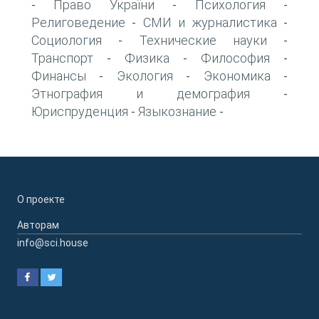
Право України
Психология
-
-
-
Религоведение
СМИ и журналистика
-
-
Социология
Технические науки
-
-
Транспорт
Физика
Философия
-
-
-
Финансы
Экология
Экономика
-
-
-
Этнография и демография
-
Юриспруденция
Языкознание
-
-
О проекте
Авторам
info@sci.house