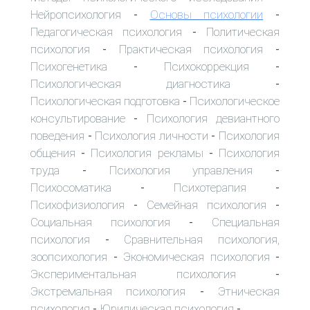
Нейропсихология
Основы психологии
-
-
Педагогическая психология
Политическая
-
психология
Практическая психология
-
-
Психогенетика
Психокоррекция
-
-
Психологическая диагностика
-
Психологическая подготовка
Психологическое
-
консультирование
Психология девиантного
-
поведения
Психология личности
Психология
-
-
общения
Психология рекламы
Психология
-
-
труда
Психология управления
-
-
Психосоматика
Психотерапия
-
-
Психофизиология
Семейная психология
-
-
Социальная психология
Специальная
-
психология
Сравнительная психология,
-
зоопсихология
Экономическая психология
-
-
Экспериментальная психология
-
Экстремальная психология
Этническая
-
психология
Юридическая психология
-
-