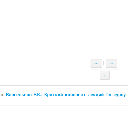
|
<<
>>
↑
ик:
Вангельева Е.К.. Краткий конспект лекций По курсу