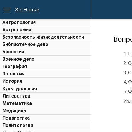
Sci.House
Антропология
Астрономия
Безопасность жизнедеятельности
Вопр
Библиотечное дело
Биология
1. 
Военное дело
2. 
География
3. 
Зоология
История
4. 
Культурология
5. 
Литература
Изл
Математика
Медицина
Педагогика
Политология