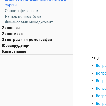
Україні
Основы финансов
Рынок ценных бумаг
Финансовый менеджмент
Экология
Экономика
Этнография и демография
Юриспруденция
Языкознание
Еще п
Вопро
Вопро
Вопро
Вопро
Вопро
Вопро