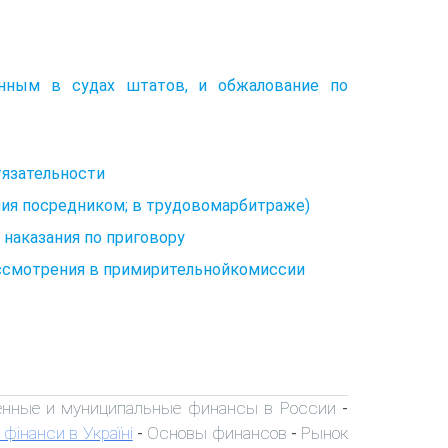
енным в судах штатов, и обжалование по
тязательности
ия посредником; в трудовомарбитраже)
наказания по приговору
ассмотрения в примирительнойкомиссии
енные и муниципальные финансы в России
-
 фінанси в Україні
Основы финансов
Рынок
-
-