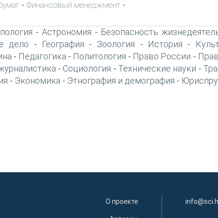
бумаг
Финансовый менеджмент
-
-
пология
Астрономия
Безопасность жизнедеятел
-
-
е дело
География
Зоология
История
Куль
-
-
-
-
ина
Педагогика
Политология
Право России
Прав
-
-
-
-
журналистика
Социология
Технические науки
Тра
-
-
-
ия
Экономика
Этнография и демография
Юриспру
-
-
-
О проекте
info@sci.