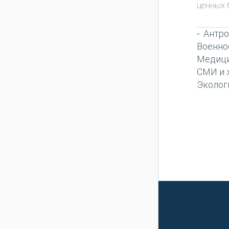
ценных 
Антро
-
Военно
Медиц
СМИ и 
Эколог