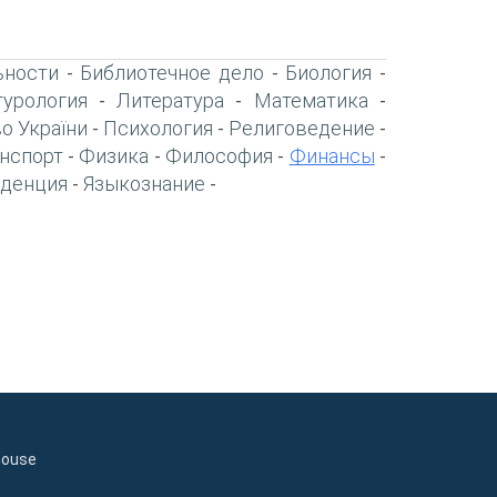
ьности
Библиотечное дело
Биология
-
-
-
турология
Литература
Математика
-
-
-
о України
Психология
Религоведение
-
-
-
нспорт
Физика
Философия
Финансы
-
-
-
-
денция
Языкознание
-
-
house