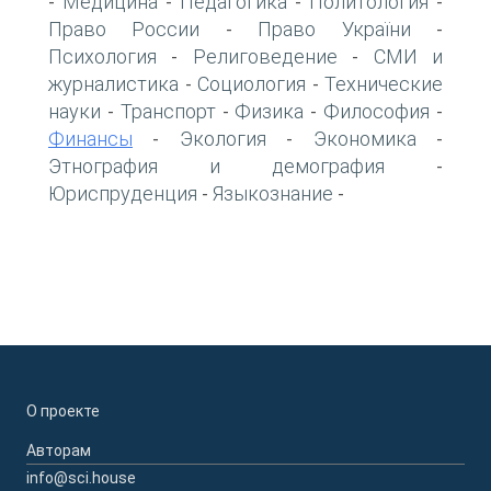
Медицина
Педагогика
Политология
-
-
-
-
Право России
Право України
-
-
Психология
Религоведение
СМИ и
-
-
журналистика
Социология
Технические
-
-
науки
Транспорт
Физика
Философия
-
-
-
-
Финансы
Экология
Экономика
-
-
-
Этнография и демография
-
Юриспруденция
Языкознание
-
-
О проекте
Авторам
info@sci.house