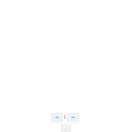
|
<<
>>
↑