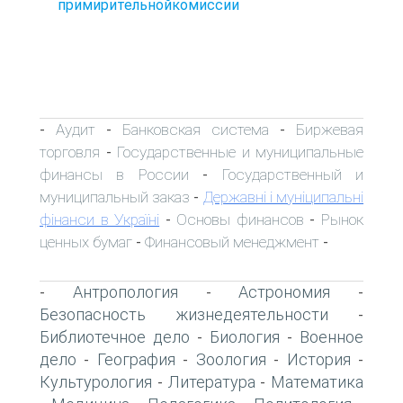
примирительнойкомиссии
Аудит
Банковская система
Биржевая
-
-
-
торговля
Государственные и муниципальные
-
финансы в России
Государственный и
-
муниципальный заказ
Державні і муніципальні
-
фінанси в Україні
Основы финансов
Рынок
-
-
ценных бумаг
Финансовый менеджмент
-
-
Антропология
Астрономия
-
-
-
Безопасность жизнедеятельности
-
Библиотечное дело
Биология
Военное
-
-
дело
География
Зоология
История
-
-
-
-
Культурология
Литература
Математика
-
-