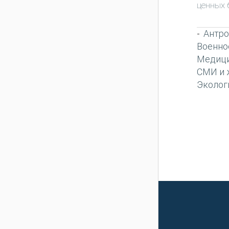
ценных 
Антро
-
Военно
Медиц
СМИ и 
Эколог