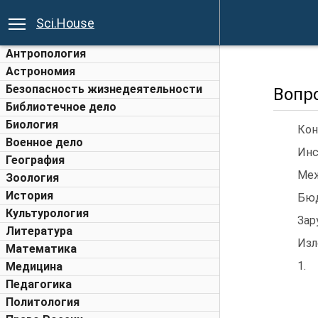
Sci.House
Антропология
Астрономия
Безопасность жизнедеятельности
Вопр
Библиотечное дело
Биология
Кон
Военное дело
Инс
География
Меж
Зоология
История
Бюд
Культурология
Зар
Литература
Изл
Математика
1.
Медицина
Педагогика
Политология