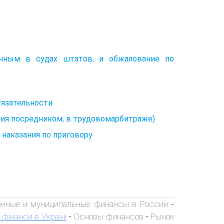
енным в судах штатов, и обжалование по
тязательности
ия посредником; в трудовомарбитраже)
наказания по приговору
енные и муниципальные финансы в России
-
 фінанси в Україні
Основы финансов
Рынок
-
-