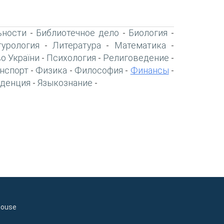
ьности
Библиотечное дело
Биология
-
-
-
турология
Литература
Математика
-
-
-
о України
Психология
Религоведение
-
-
-
нспорт
Физика
Философия
Финансы
-
-
-
-
денция
Языкознание
-
-
house