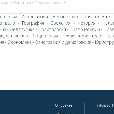
бумаг
Финансовый менеджмент
-
-
пология
Астрономия
Безопасность жизнедеятел
-
-
е дело
География
Зоология
История
Куль
-
-
-
-
ина
Педагогика
Политология
Право России
Прав
-
-
-
-
журналистика
Социология
Технические науки
Тра
-
-
-
ия
Экономика
Этнография и демография
Юриспру
-
-
-
О проекте
info@sci.