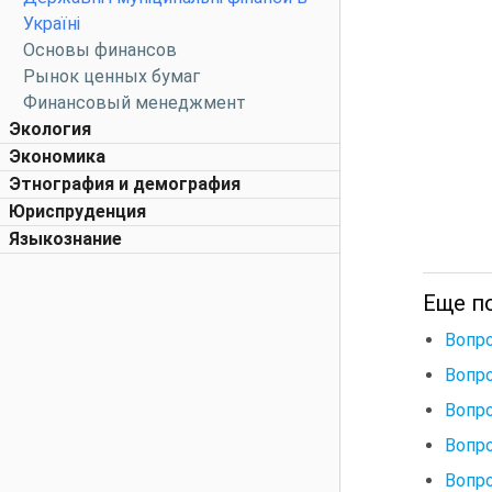
Україні
Основы финансов
Рынок ценных бумаг
Финансовый менеджмент
Экология
Экономика
Этнография и демография
Юриспруденция
Языкознание
Еще п
Вопро
Вопро
Вопро
Вопро
Вопро