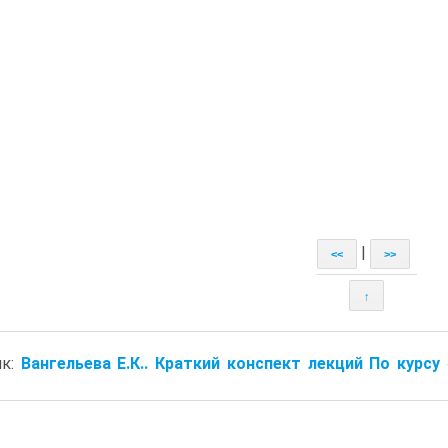
|
<<
>>
↑
ик:
Вангельева Е.К.. Краткий конспект лекций По курсу