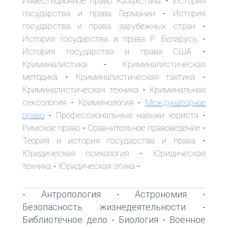
Инвестиционное право Казахстана
История
-
государства и права Германии
История
-
государства и права зарубежных стран
-
История государства и права Р. Беларусь
-
История государства и права США
-
Криминалистика
Криминалистическая
-
методика
Криминалистическая тактика
-
-
Криминалистическая техника
Криминальная
-
сексология
Криминология
Международное
-
-
право
Профессиональные навыки юриста
-
-
Римское право
Сравнительное правоведение
-
-
Теория и история государства и права
-
Юридическая психология
Юридическая
-
техника
Юридическая этика
-
-
Антропология
Астрономия
-
-
-
Безопасность жизнедеятельности
-
Библиотечное дело
Биология
Военное
-
-