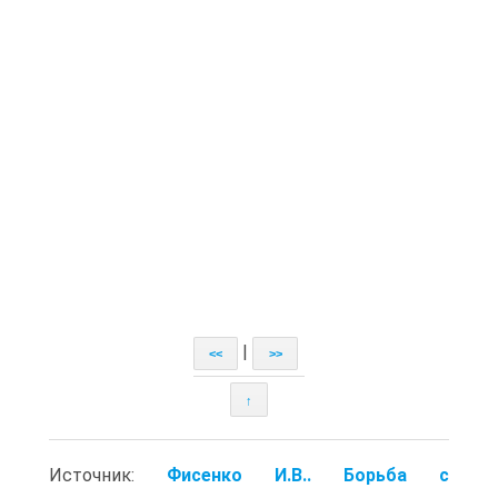
|
<<
>>
↑
Источник:
Фисенко И.В.. Борьба с