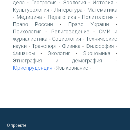
дело
География
Зоология
История
-
-
-
-
Культурология
Литература
Математика
-
-
Медицина
Педагогика
Политология
-
-
-
-
Право России
Право України
-
-
Психология
Религоведение
СМИ и
-
-
журналистика
Социология
Технические
-
-
науки
Транспорт
Физика
Философия
-
-
-
-
Финансы
Экология
Экономика
-
-
-
Этнография и демография
-
Юриспруденция
Языкознание
-
-
О проекте