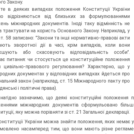
го Закону.
те в деяких випадках положення Конституції України
тно відрізняються від близьких за формулюваннями
ень міжнародних документів. Іноді таку відмінність не
 трактувати на користь Основного Закону. Наприклад, у
ст. 58 записано: "Закони та інші нормативно-правові акти
ють зворотної дії в часі, крім випадків, коли вони
якшують або скасовують відповідальність особи".
ає питання: чи стосується це конституційне положення
 цивільно-правового регулювання? Характерно, що у
родних документах у відповідних випадках йдеться про
нальний закон (наприклад, ст. 15 Міжнародного пакту про
янські і політичні права).
нагідно зазначимо, що деякі конституційні положення 
еннями міжнародних документів сформульовано більш 
туції, яку можна порівняти зі ст. 21 Загальної декларації.
онституції України можна знайти положення, яких немає 
мовлено насамперед тим, що вони мають різне регламент