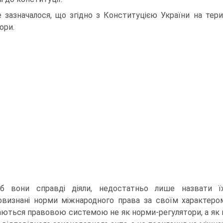
 зазначалося, що згідно з Конституцією України на тери
ори.
б вони справді діяли, недостатньо лише назвати ї
овизнані норми міжнародного права за своїм характером
ються правовою системою не як норми-регулятори, а як 