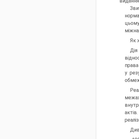
видання
Зви
норма
цьому
міжна
Як 
Дія
відно
права
у рез
обмеж
Реа
межах
внутр
актів
реаліз
Див