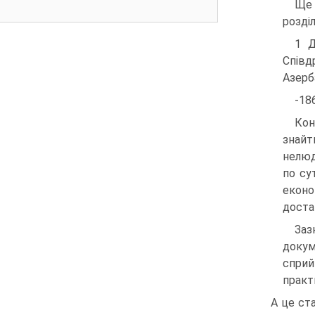
Ще 
розді
1 Д
Співд
Азерба
-18
Кон
знайт
нелюд
по су
еконо
достат
Заз
докум
сприй
практ
А це ст