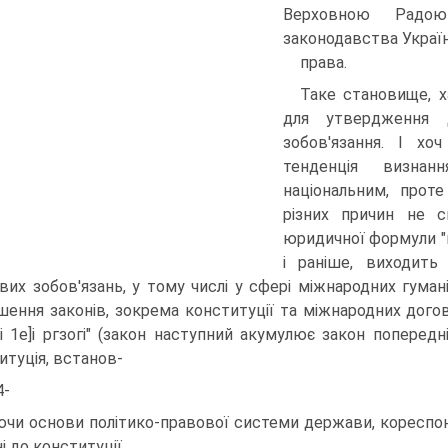
Верховною Радою
законодавства Украї
права.
Таке становище, х
для утвердження 
зобов'язання. І хо
тенденція визна
національним, прот
різних причин не 
юридичної формули "м
і раніше, виходить
вих зобов'язань, у тому числі у сфері міжнародних гумані
шення законів, зокрема конституції та міжнародних договорі
оі 1е]і ргзогі" (закон наступний акумулює закон попередні
итуція, встанов-
4-
чи основи політико-правової системи держави, кореспон
і до конституції.