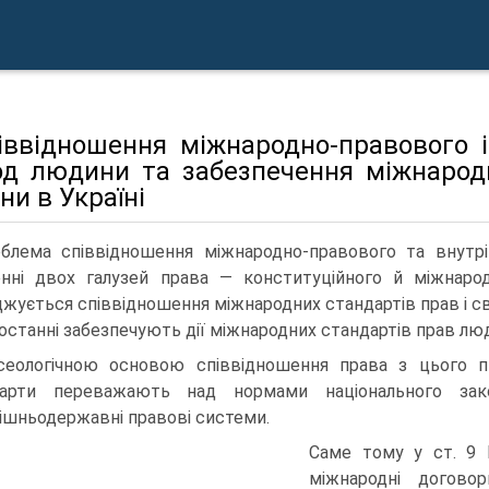
піввідношення міжнародно-правового 
од людини та забезпечення міжнародн
и в Україні
блема співвідношення міжнародно-правового та внутр
енні двох галузей права — конституційного й міжнарод
джується співвідношення міжнародних стандартів прав і с
останні забезпечують дії міжнародних стандартів прав лю
сеологічною основою співвідношення права з цього пи
дарти переважають над нормами національного зак
ішньодержавні правові системи.
Саме тому у ст. 9 К
міжнародні договор