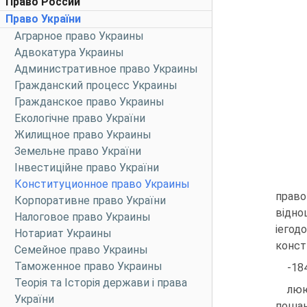
Право России
Право України
Аграрное право Украины
Адвокатура Украины
Административное право Украины
Гражданский процесс Украины
Гражданское право Украины
Екологічне право України
Жилищное право Украины
Земельне право України
Інвестиційне право України
Конституционное право Украины
право
Корпоративне право України
відно
Налоговое право Украины
іегод
Нотариат Украины
конст
Семейное право Украины
Таможенное право Украины
-18
Теорія та Історія держави і права
люю
України
пошан