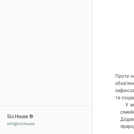
Проте і
обов'яз
зафіксов
та соціа
У м
сімей
Sci.House ©
Додам
info@sci.house
приро