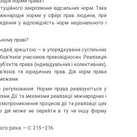
родні норми права1.
туційного закріплення відсильних норм. Така
міжнародні норми у сфері прав людини, при
дення у відповідність норм національного і
ьному праві?
 людей, зрештою — в упорядкуванні суспільних
в'язків учасників правовідносин. Реалізація
уб'єктів права (індивідуальних і колективних),
в'язків та юридичних прав. Дія норм права
 межами.
о регулювання. Норми права реалізуються у
зми Дії та механізми реалізації міжнародних і
опроникнення процесів дії та реалізації цих
оте дія може не перейти в ту чи іншу форму
ого-рілка. — С. 215—216.