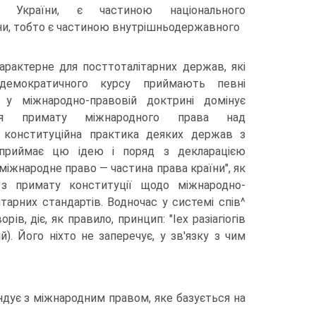
 України, є частиною національного
ни, тобто є частиною внутрішньодержавного
арактерне для посттоталітарних держав, які
демократичного курсу приймають певні
ч у міжнародно-правовій доктрині домінує
ння примату міжнародного права над
е конституційна практика деяких держав з
сприймає цю ідею і поряд з декларацією
іжнародне право — частина права країни", як
 з примату конституції щодо міжнародно-
тарних стандартів. Водночас у системі спів^
в, діє, як правило, принцип: "Іех разіагіогів
й). Його ніхто не заперечує, у зв'язку з чим
дує з міжнародним правом, яке базується на