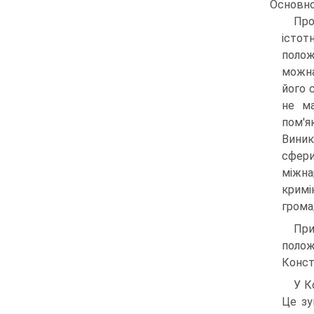
Основно
Про
істо
полож
можна
його 
не ма
пом'
Виник
сфери
міжна
кримі
громад
При
полож
Консти
У К
Це зу