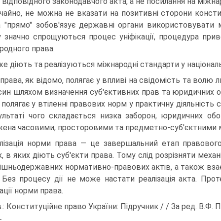
 відповідного законодавчого акта, а не посилання на міжна
чайно, не можна не вказати на позитивні сторони консти
 "прямо" зобов'язує державні органи використовувати 
 значно спрощуються процес уніфікації, процедура приве
родного права.
же діють та реалізуються міжнародні стандарти у націонал
 права, як відомо, полягає у впливі на свідомість та волю
син шляхом визначення суб'єктивних прав та юридичних обо
 полягає у втіленні правових норм у практичну діяльність с
ультаті чого складається низка заборон, юридичних обо
ена часовими, просторовими та предметно-суб'єктними
лізація норми права — це завершальний етап правовог
, в яких діють суб'єкти права. Тому слід розрізняти механі
ішньодержавних нормативно-правових актів, а також взаєм
. Без процесу дії не може настати реалізація акта. Пр
ації норми права.
.: Конституційне право України: Підручник / / За ред. В.Ф. П