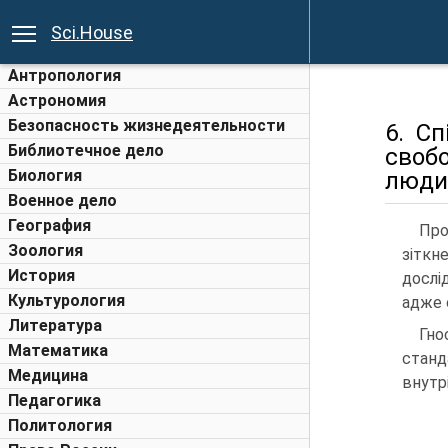
Sci.House
Антропология
Астрономия
Безопасность жизнедеятельности
6. С
Библиотечное дело
своб
Биология
людин
Военное дело
География
Про
Зоология
зіткн
История
дослі
Культурология
адже 
Литература
Гно
Математика
стан
Медицина
внутр
Педагогика
Политология