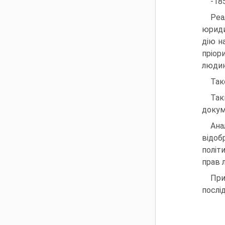
-18
Реа
юриди
дію н
пріор
людин
Так
Так
докум
Ана
відоб
політ
прав 
При
послі