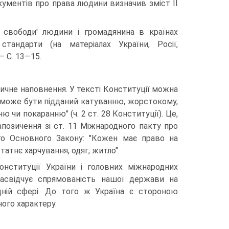
ументів про права людини визначив зміст II
і свободи' людини і громадянина в країнах
тандарти (на матеріалах України, Росії,
— С. 13—15.
ичне наповнення. У тексті Конституції можна
е може бути підданий катуванню, жорстокому,
чи покаранню" (ч. 2 ст. 28 Конституції). Це,
запозичення зі ст. 11 Міжнародного пакту про
ого Основного Закону: "Кожен має право на
татнє харчування, одяг, житло".
 Конституції України і головних міжнародних
асвідчує спрямованість нашої держави на
ідній сфері. До того ж Україна є стороною
ого характеру.