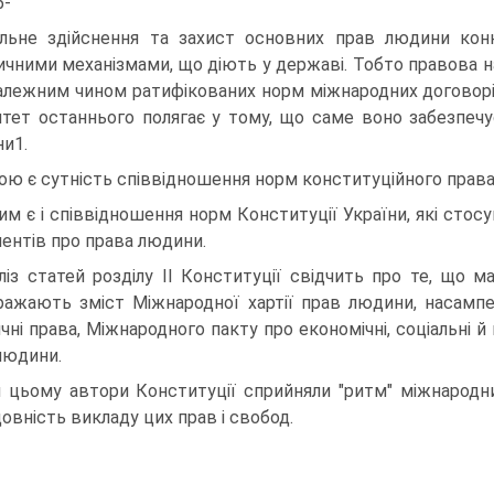
5-
льне здійснення та захист основних прав людини кон
чними механізмами, що діють у державі. Тобто правова 
алежним чином ратифікованих норм міжнародних договорі
итет останнього полягає у тому, що саме воно забезпечує
и1.
ою є сутність співвідношення норм конституційного права
им є і співвідношення норм Конституції України, які сто
ентів про права людини.
ліз статей розділу II Конституції свідчить про те, що м
ражають зміст Міжнародної хартії прав людини, насампе
ичні права, Міжнародного пакту про економічні, соціальні й
людини.
 цьому автори Конституції сприйняли "ритм" міжнародн
довність викладу цих прав і свобод.