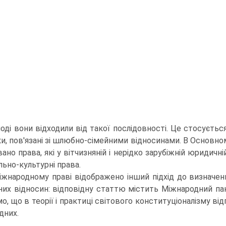
ноді вони відходили від такої послідовності. Це стосуєтьс
ки, пов'язані зі шлюбно-сімейними відносинами. В Основно
ано права, які у вітчизняній і нерідко зарубіжній юридичн
льно-культурні права.
іжнародному праві відображено інший підхід до визначен
них відносин: відповідну статтю містить Міжнародний пакт 
о, що в теорії і практиці світового конституціоналізму ві
дних.