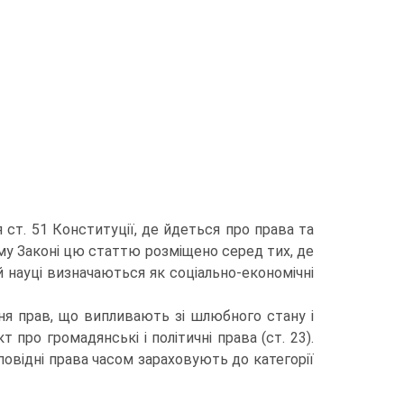
я ст. 51 Конституції, де йдеться про права та
му Законі цю статтю розміщено серед тих, де
ій науці визначаються як соціально-економічні
ня прав, що випливають зі шлюбного стану і
про громадянські і політичні права (ст. 23).
дповідні права часом зараховують до категорії