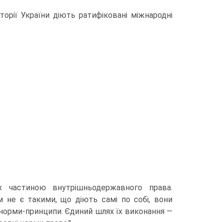
торії України діють ратифіковані міжнародні
х частиною внутрішньодержавного права.
 не є такими, що діють самі по собі, вони
норми-принципи. Єдиний шлях їх виконання —