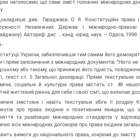
раз наголосимо, що саме зміст головних міжнародних док
лу
окладніше див.: Гараджаєв О. Я. Конституційні права 
ружності Незалежних Держав і міжнародно-правові с
йджану): Автореф. дис. ... канд. юрид. наук. — Одеса, 1998. 
6-
ституції України, забезпечивши тим самим його демократ
и і прямі запозичення з міжнародних документів: "Ніхто н
ському або такому, що принижує його гідність, поводженню 
ті, текст ст. 5 Загальної декларації. Пряме текстуальне 
мічні, соціальні й культурні права містить ст. 48 наш
ній життєвий рівень для себе і своєї сім'ї, що включає дос
начені змістовні і навіть текстуальні збіги II розділу
ентів про права людини є позитивним явищем, що з
няття та реалізацію міжнародних стандартів у відпов
ично всіх міжнародних договорів про права людини загальн
авить вимоги до національного права, зокрема до змісту