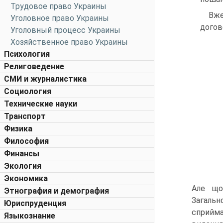
Трудовое право Украины
Вже
Уголовное право Украины
догов
Уголовный процесс Украины
Хозяйственное право Украины
Психология
Религоведение
СМИ и журналистика
Социология
Технические науки
Транспорт
Физика
Философия
Финансы
Экология
Экономика
Але що
Этнография и демография
Загальн
Юриспруденция
сприйма
Языкознание