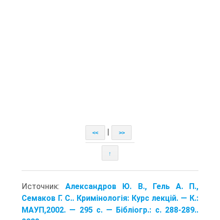
|
<<
>>
↑
Источник:
Александров Ю. В., Гель А. П.,
Семаков Г. С.. Кримінологія: Курс лекцій. — К.:
МАУП,2002. — 295 с. — Бібліогр.: с. 288-289..