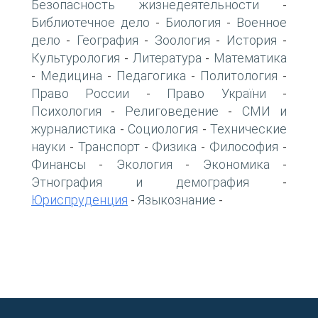
Безопасность жизнедеятельности
-
Библиотечное дело
Биология
Военное
-
-
дело
География
Зоология
История
-
-
-
-
Культурология
Литература
Математика
-
-
Медицина
Педагогика
Политология
-
-
-
-
Право России
Право України
-
-
Психология
Религоведение
СМИ и
-
-
журналистика
Социология
Технические
-
-
науки
Транспорт
Физика
Философия
-
-
-
-
Финансы
Экология
Экономика
-
-
-
Этнография и демография
-
Юриспруденция
Языкознание
-
-