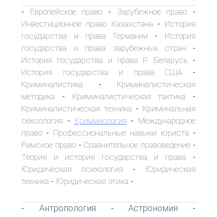
Европейское право
Зарубежное право
-
-
-
Инвестиционное право Казахстана
История
-
государства и права Германии
История
-
государства и права зарубежных стран
-
История государства и права Р. Беларусь
-
История государства и права США
-
Криминалистика
Криминалистическая
-
методика
Криминалистическая тактика
-
-
Криминалистическая техника
Криминальная
-
сексология
Криминология
Международное
-
-
право
Профессиональные навыки юриста
-
-
Римское право
Сравнительное правоведение
-
-
Теория и история государства и права
-
Юридическая психология
Юридическая
-
техника
Юридическая этика
-
-
Антропология
Астрономия
-
-
-