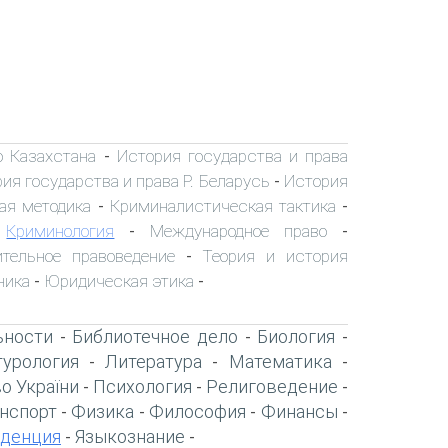
о Казахстана
История государства и права
-
ия государства и права Р. Беларусь
История
-
ая методика
Криминалистическая тактика
-
-
Криминология
Международное право
-
-
-
ительное правоведение
Теория и история
-
ника
Юридическая этика
-
-
ьности
Библиотечное дело
Биология
-
-
-
турология
Литература
Математика
-
-
-
о України
Психология
Религоведение
-
-
-
нспорт
Физика
Философия
Финансы
-
-
-
-
денция
Языкознание
-
-