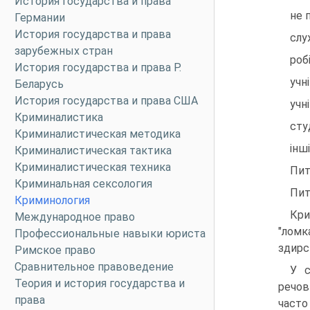
История государства и права
не 
Германии
История государства и права
слу
зарубежных стран
робі
История государства и права Р.
учні
Беларусь
История государства и права США
учні
Криминалистика
сту
Криминалистическая методика
інші
Криминалистическая тактика
Криминалистическая техника
Пит
Криминальная сексология
Пит
Криминология
Кри
Международное право
"ломк
Профессиональные навыки юриста
здирс
Римское право
Сравнительное правоведение
У с
Теория и история государства и
речов
права
часто