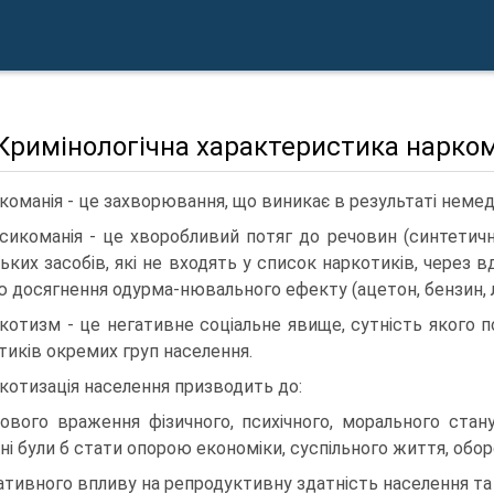
 Кримінологічна характеристика нарком
команія - це захворювання, що виникає в результаті неме
сикоманія - це хворобливий потяг до речовин (синтетично
ських засобів, які не входять у список наркотиків, через 
 досягнення одурма-нювального ефекту (ацетон, бензин, л
котизм - це негативне соціальне явище, сутність якого 
тиків окремих груп населення.
котизація населення призводить до:
ового враження фізичного, психічного, морального стану 
ні були б стати опорою економіки, суспільного життя, обор
ативного впливу на репродуктивну здатність населення та 