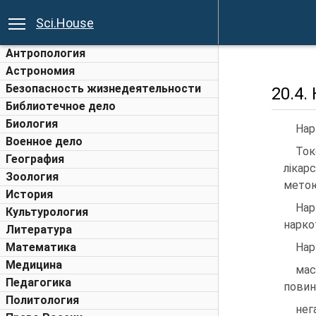
Sci.House
Антропология
Астрономия
Безопасность жизнедеятельности
20.4.
Библиотечное дело
Биология
Нар
Военное дело
Ток
География
лікар
Зоология
метою
История
Нар
Культурология
нарко
Литература
Математика
Нар
Медицина
мас
Педагогика
повин
Политология
нег