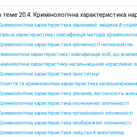
 теме 20.4. Кримінологічна характеристика нар
 Кримінологічна характеристика наркоманії: медичні й соціа
агальна характеристика і класифікація методів кримінологі
 Кримінологічна характеристика злочинності неповнолітніх
римінологічна характеристика і класифікація осіб, що вчинил
римінологічна характеристика насильницьких корисливих зл
 Кримінологічна характеристика проституції
 Поняття та кримінологічна характеристика загальнокримін
 Кримінологічна характеристика злочинів, які скоюють жінк
 Кримінологічна характеристика економічної злочинності
 Кримінологічна характеристика організованої злочинності
 Кримінологічна характеристика необережної злочинності
 Кримінологічна характеристика пияцтва й алкоголізму