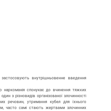
о застосовують внутрішньовенне введення
що наркоманія спонукає до вчинення тяжких
 один з різновидів організованої злочинності
них речовин, утримання кубел для їхнього
и, часто самі стають жертвами злочинних