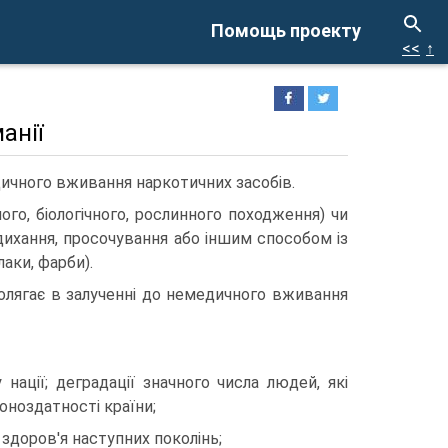
Помощь проекту
<<
↑
анії
дичного вживання наркотичних засобів.
го, біологічного, рослинного походження) чи
вдихання, просочування або іншим способом із
аки, фарби).
полягає в залученні до немедичного вживання
нації; деградації значного числа людей, які
оноздатності країни;
здоров'я наступних поколінь;