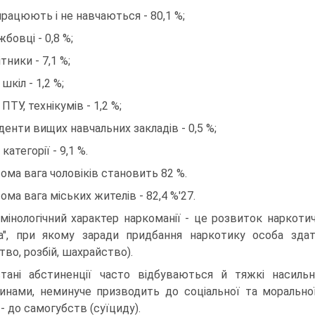
працюють і не навчаються - 80,1 %;
жбовці - 0,8 %;
тники - 7,1 %;
 шкіл - 1,2 %;
 ПТУ, технікумів - 1,2 %;
денти вищих навчальних закладів - 0,5 %;
 категорії - 9,1 %.
ома вага чоловіків становить 82 %.
ома вага міських жителів - 82,4 %'27.
мінологічний характер наркоманії - це розвиток наркоти
а", при якому заради придбання наркотику особа здатн
тво, розбій, шахрайство).
тані абстиненції часто відбуваються й тяжкі насиль
инами, неминуче призводить до соціальної та моральної 
 - до самогубств (суїциду).