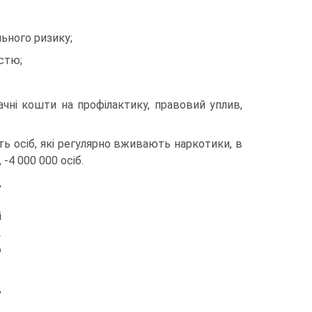
ьного ризику;
стю;
чні кошти на профілактику, правовий уплив,
ть осіб, які регулярно вживають наркотики, в
 -4 000 000 осіб.
,
і
2
о
,