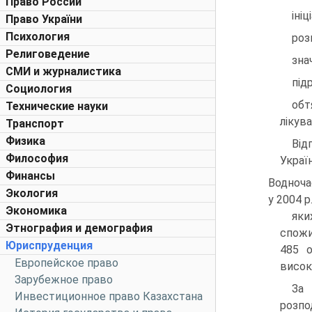
Право России
іні
Право України
Психология
роз
Религоведение
зна
СМИ и журналистика
під
Социология
обт
Технические науки
лікув
Транспорт
Физика
Від
Философия
Україн
Финансы
Водноча
Экология
у 2004 р
Экономика
яки
Этнография и демография
спожи
Юриспруденция
485 о
Европейское право
висок
Зарубежное право
За 
Инвестиционное право Казахстана
розпо