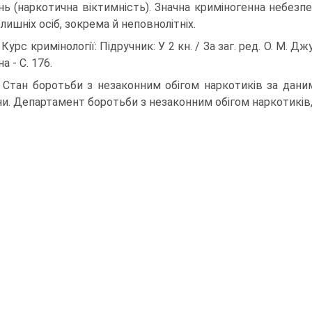
ань (наркотична віктимність). Значна криміногенна небезп
лишніх осіб, зокрема й неповнолітніх.
 Курс кримінології: Підручник: У 2 кн. / За заг. ред. О. М. Дж
а - С. 176.
 Стан боротьби з незаконним обігом наркотиків за даним
ни. Департамент боротьби з незаконним обігом наркотиків,