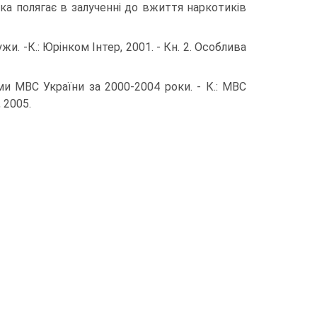
ека полягає в залученні до вжиття наркотиків
ужи. -К.: Юрінком Інтер, 2001. - Кн. 2. Особлива
и МВС України за 2000-2004 роки. - К.: МВС
 2005.