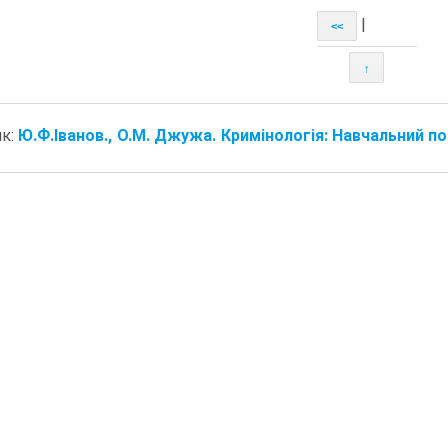
|
<<
↑
ик:
Ю.Ф.Іванов., О.М. Джужа. Кримінологія: Навчальний посі