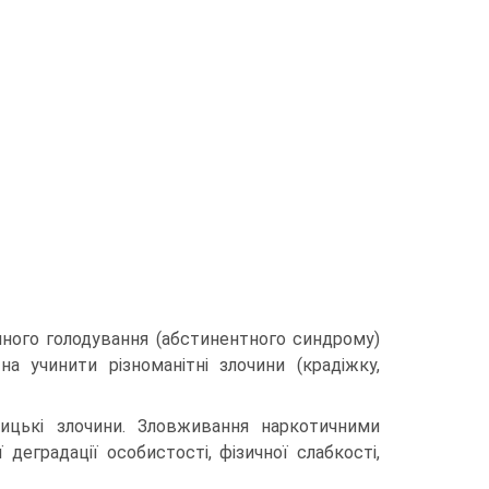
чного голодування (абстинентного синдрому)
а учинити різноманітні злочини (крадіжку,
ницькі злочини. Зловживання наркотичними
деградації особистості, фізичної слабкості,