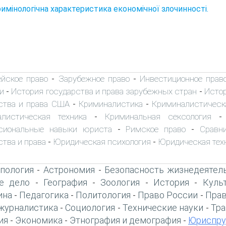
римінологічна характеристика економічної злочинності.
ейское право
Зарубежное право
Инвестиционное прав
-
-
и
История государства и права зарубежных стран
Истор
-
-
ства и права США
Криминалистика
Криминалистическ
-
-
алистическая техника
Криминальная сексология
-
сиональные навыки юриста
Римское право
Сравн
-
-
ства и права
Юридическая психология
Юридическая тех
-
-
пология
Астрономия
Безопасность жизнедеятел
-
-
е дело
География
Зоология
История
Куль
-
-
-
-
ина
Педагогика
Политология
Право России
Прав
-
-
-
-
журналистика
Социология
Технические науки
Тра
-
-
-
ия
Экономика
Этнография и демография
Юриспру
-
-
-