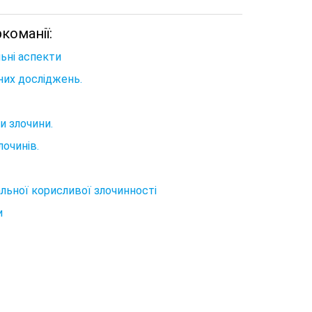
команії:
льні аспекти
чних досліджень.
и злочини.
очинів.
альної корисливої злочинності
и