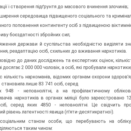
ціації і створення підґрунтя до масового вчинення злочинів;
ширення середовища підвищеного соціального та кримінал
чного поповнення контингенту осіб з підвищеною віктимні
риву боєздатності збройних сил;
яження держави й суспільства необхідністю виділяти зна
ання, реадаптацію осіб, схильних до вживання наркотиків.
повідно до даних досліджень та експертних оцінок, кількіс
і досягає 2 000 000 чоловік, а осіб, які пробували наркотики,
с кількість наркоманів, відомих органам охорони здоров'я
. становила лише 83 741 осіб, серед
х 948 - неповнолітні, а на профілактичному обліков
вачів наркотиків в органах міліції було зареєстровано 1
сіб, серед яких 4850 - неповнолітні. Це свідчить пр
ий рівень латентності явища (п'яти-десятикратної).
соціальним станом особи, що перебувають на обліку
діляються таким чином: