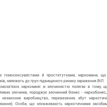
із гомосексуалістами й проститутками, наркомани, щ
ків, належать до груп підвищеного ризику зараження ВІЛ.
ємозв'язок наркоманії зі злочинністю полягає в тому, 
ливих злочинів, породжує злочинний бізнес - наркобізнес,
 незаконне виробництво, перевезення, збут наркотич
вання). Особи, що зловживають наркотичними засобам