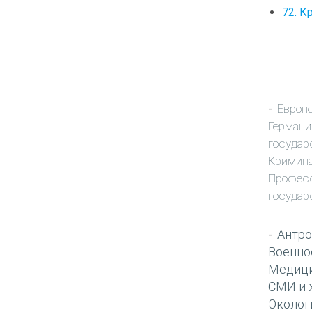
72. К
Европ
-
Германи
государ
Кримин
Профес
государ
Антро
-
Военно
Медиц
СМИ и 
Эколог