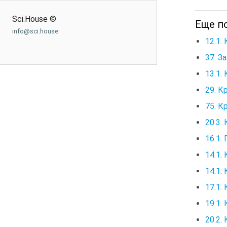
Sci.House ©
Еще по
info@sci.house
12.1.
37. З
13.1.
29. К
75. К
20.3.
16.1.
14.1.
14.1.
17.1.
19.1.
20.2.