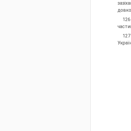
зазіх
довко
126
частин
127
Украї