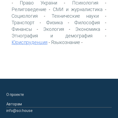
Право України
Психология
-
-
-
Религоведение
СМИ и журналистика
-
-
Социология
Технические науки
-
-
Транспорт
Физика
Философия
-
-
-
Финансы
Экология
Экономика
-
-
-
Этнография и демография
-
Юриспруденция
Языкознание
-
-
О проекте
Авторам
info@sci.house