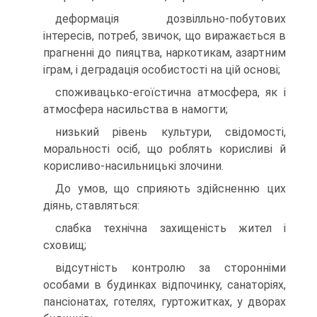
деформація дозвілльно-побутових
інтересів, потреб, звичок, що виражається в
прагненні до пияцтва, наркотикам, азартним
іграм, і деградація особистості на цій основі;
споживацько-егоїстична атмосфера, як і
атмосфера насильства в намогти;
низький рівень культури, свідомості,
моральності осіб, що роблять корисливі й
корисливо-насильницькі злочини.
До умов, що сприяють здійсненню цих
діянь, ставляться:
слабка технічна захищеність жител і
сховищ;
відсутність контролю за сторонніми
особами в будинках відпочинку, санаторіях,
пансіонатах, готелях, гуртожитках, у дворах