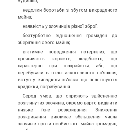
будинків;
недоліки боротьби зі збутом викраденого
майна;
наявність у злочинців різної зброї;
безтурботне відношення громадян до
зберігання свого майна;
віктимне поводження потерпілих, що
проявляють користь, жадібність, що
характерно при шахрайстві, або, що
перебували в стані алкогольного сп'яніння,
вступ у випадкові зв'язки, що полегшують
крадіжки, пограбування.
Серед умов, що сприяють здійсненню
розглянутих злочинів, окремо варто виділити
низьке їхнє розкривання. Зниження
розкривання викликає збільшення числа
злочинів проти особистого майна громадян,