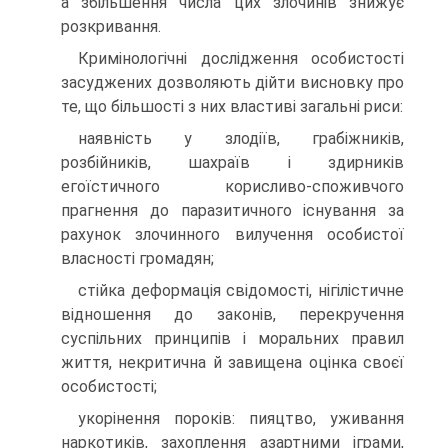
а збільшення числа цих злочинів знижує
розкривання.
Кримінологічні дослідження особистості
засуджених дозволяють дійти висновку про
те, що більшості з них властиві загальні риси:
наявність у злодіїв, грабіжників,
розбійників, шахраїв і здирників
егоїстичного корисливо-споживчого
прагнення до паразитичного існування за
рахунок злочинного вилучення особистої
власності громадян;
стійка деформація свідомості, нігілістичне
відношення до законів, перекручення
суспільних принципів і моральних правил
життя, некритична й завищена оцінка своєї
особистості;
укорінення пороків: пияцтво, уживання
наркотиків, захоплення азартними іграми,