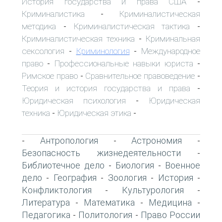
История государства и права США
-
Криминалистика
Криминалистическая
-
методика
Криминалистическая тактика
-
-
Криминалистическая техника
Криминальная
-
сексология
Криминология
Международное
-
-
право
Профессиональные навыки юриста
-
-
Римское право
Сравнительное правоведение
-
-
Теория и история государства и права
-
Юридическая психология
Юридическая
-
техника
Юридическая этика
-
-
Антропология
Астрономия
-
-
-
Безопасность жизнедеятельности
-
Библиотечное дело
Биология
Военное
-
-
дело
География
Зоология
История
-
-
-
-
Конфликтология
Культурология
-
-
Литература
Математика
Медицина
-
-
-
Педагогика
Политология
Право России
-
-