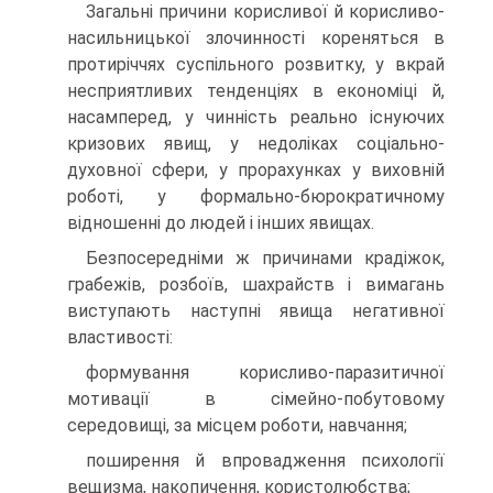
Загальні причини корисливої й корисливо-
насильницької злочинності кореняться в
протиріччях суспільного розвитку, у вкрай
несприятливих тенденціях в економіці й,
насамперед, у чинність реально існуючих
кризових явищ, у недоліках соціально-
духовної сфери, у прорахунках у виховній
роботі, у формально-бюрократичному
відношенні до людей і інших явищах.
Безпосередніми ж причинами крадіжок,
грабежів, розбоїв, шахрайств і вимагань
виступають наступні явища негативної
властивості:
формування корисливо-паразитичної
мотивації в сімейно-побутовому
середовищі, за місцем роботи, навчання;
поширення й впровадження психології
вещизма, накопичення, користолюбства;