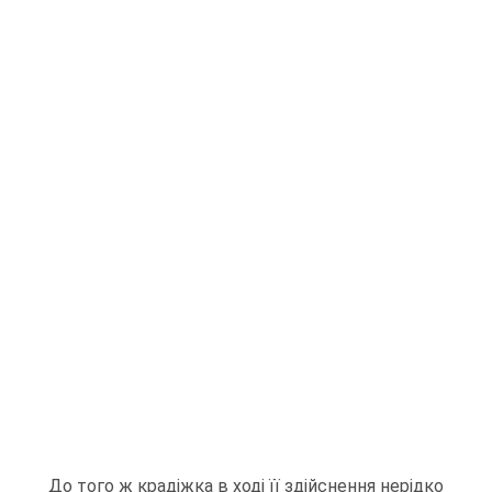
До того ж крадіжка в ході її здійснення нерідко