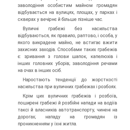
заволодіння особистим майном громадян
відбувається на вулицях, площах, у парках і
скверах у вечірнє й більше пізніше час.
Вуличні грабежі без насильства
відбуваються, як правило, раптово, і особа, у
якого викрадене майно, не встигає вжити
захисних заходів. Способами таких грабежів
є: зривання з голови шапок, капелюхів і
інших головних уборів; заволодіння речами
на очах в інших осіб.
Наростають тенденції до жорсткості
насильства при вуличних грабежах і розбоях.
Крім цих вуличних грабежів і розбоїв,
поширені грабежі й розбійні напади на водіїв
таксі й власників автотранспорту, чинені на
дорогах; нападу на громадян із
проникненням у їхні житла.