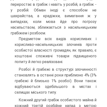
переростає в грабіж і навіть у розбій, а грабіж -
у розбій. Обман іноді є способом не
шахрайства, а крадіжки, вимагання ж у
випадках, коли мова йде про погрозу
насильством, зближається з насильницьким
грабіжем і розбоєм.
Предметом всіх видів корисливих і
корисливо-насильницьких злочинів проти
особистої власності громадян, як правило, є
коштовні споживчі товари підвищеного
попиту й легко реалізовані.
Розбої й грабежі в структурі злочинності
становлять в останні роки приблизно 4% (3%
грабежі й близько 1% розбої). Вони також
відбуваються здебільшого в містах і
селищах міського типу.
Кожний другий грабіж особистого майна й
кожний третій розбійне напад з метою