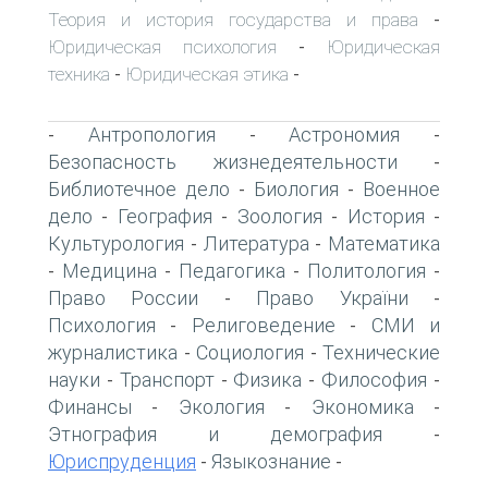
Теория и история государства и права
-
Юридическая психология
Юридическая
-
техника
Юридическая этика
-
-
Антропология
Астрономия
-
-
-
Безопасность жизнедеятельности
-
Библиотечное дело
Биология
Военное
-
-
дело
География
Зоология
История
-
-
-
-
Культурология
Литература
Математика
-
-
Медицина
Педагогика
Политология
-
-
-
-
Право России
Право України
-
-
Психология
Религоведение
СМИ и
-
-
журналистика
Социология
Технические
-
-
науки
Транспорт
Физика
Философия
-
-
-
-
Финансы
Экология
Экономика
-
-
-
Этнография и демография
-
Юриспруденция
Языкознание
-
-