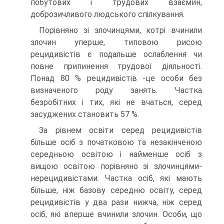
побутових і трудових взаємин,
доброзичливого людського спілкування.
Порівняно зі злочинцями, котрі вчинили
злочин уперше, типовою рисою
рецидивістів є подальше ослаблення чи
повне припинення трудової діяльності.
Понад 80 % рецидивістів -це особи без
визначеного роду занять. Частка
безробітних і тих, які не вчаться, серед
засуджених становить 57 %.
За рівнем освіти серед рецидивістів
більше осіб з початковою та незакінченою
середньою освітою і найменше осіб з
вищою освітою порівняно зі злочинцями-
нерецидивістами. Частка осіб, які мають
більше, ніж базову середню освіту, серед
рецидивістів у два рази нижча, ніж серед
осіб, які вперше вчинили злочин. Особи, що