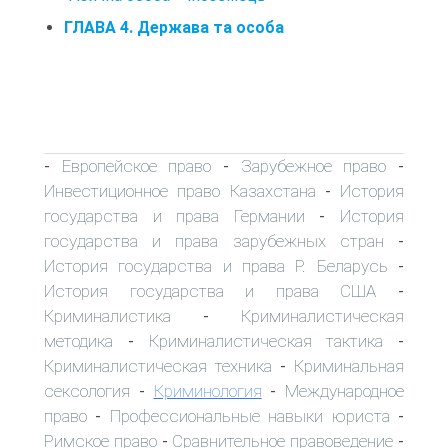
ГЛАВА 4. Держава та особа
Европейское право
Зарубежное право
-
-
-
Инвестиционное право Казахстана
История
-
государства и права Германии
История
-
государства и права зарубежных стран
-
История государства и права Р. Беларусь
-
История государства и права США
-
Криминалистика
Криминалистическая
-
методика
Криминалистическая тактика
-
-
Криминалистическая техника
Криминальная
-
сексология
Криминология
Международное
-
-
право
Профессиональные навыки юриста
-
-
Римское право
Сравнительное правоведение
-
-