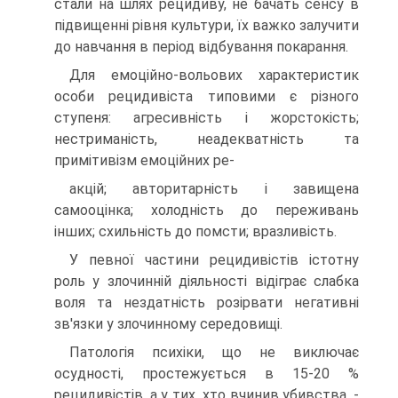
стали на шлях рецидиву, не бачать сенсу в
підвищенні рівня культури, їх важко залучити
до навчання в період відбування покарання.
Для емоційно-вольових характеристик
особи рецидивіста типовими є різного
ступеня: агресивність і жорстокість;
нестриманість, неадекватність та
примітивізм емоційних ре-
акцій; авторитарність і завищена
самооцінка; холодність до переживань
інших; схильність до помсти; вразливість.
У певної частини рецидивістів істотну
роль у злочинній діяльності відіграє слабка
воля та нездатність розірвати негативні
зв'язки у злочинному середовищі.
Патологія психіки, що не виключає
осудності, простежується в 15-20 %
рецидивістів, а у тих, хто вчинив убивства, -