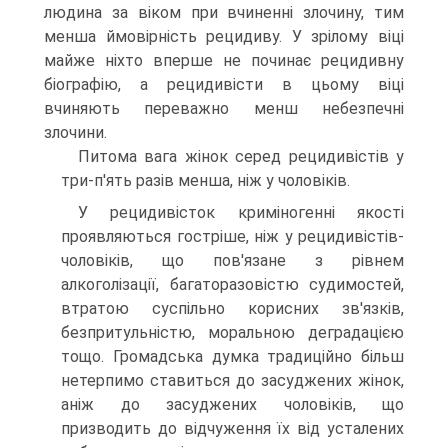
людина за віком при вчиненні злочину, тим
менша ймовірність рецидиву. У зрілому віці
майже ніхто вперше не починає рецидивну
біографію, а рецидивісти в цьому віці
вчиняють переважно менш небезпечні
злочини.
Питома вага жінок серед рецидивістів у
три-п'ять разів менша, ніж у чоловіків.
У рецидивісток криміногенні якості
проявляються гостріше, ніж у рецидивістів-
чоловіків, що пов'язане з рівнем
алкоголізації, багаторазовістю судимостей,
втратою суспільно корисних зв'язків,
безпритульністю, моральною деградацією
тощо. Громадська думка традиційно більш
нетерпимо ставиться до засуджених жінок,
аніж до засуджених чоловіків, що
призводить до відчуження їх від усталених