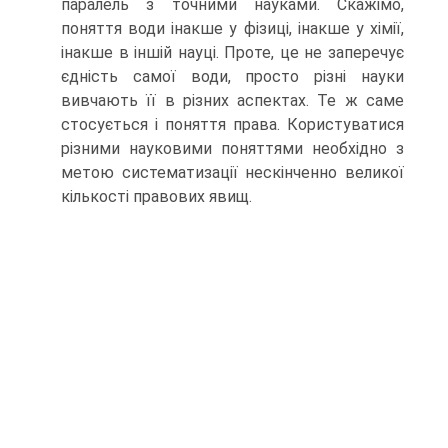
паралель з точними науками. Скажімо,
поняття води інакше у фізиці, інакше у хімії,
інакше в іншій науці. Проте, це не заперечує
єдність самої води, просто різні науки
вивчають її в різних аспектах. Те ж саме
стосується і поняття права. Користуватися
різними науковими поняттями необхідно з
метою систематизації нескінченно великої
кількості правових явищ.