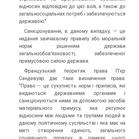
відносин відповідно до цієї волі, а також до
загальносоціальних потреб і забезпечуються
державою”.
Санкціонування, в даному випадку, — це
надання звичаєвому правилу або моральній
нормі рішенням держави
загальнообов'язковості, забезпеченої
примусовою силою держави.
Французький теоретик права П'єр
Сандевуар дає таке визначення права:
“Право — це сукупність норм і приписів, які
видаються державними органами і
санкціонуються ними за допомогою засобів
матеріального примусу, яка регулює
відносини між людьми та групами людей в
даному політичному суспільстві і яка має на
меті створення єдиного, загального
соціального порядку в рамках цього