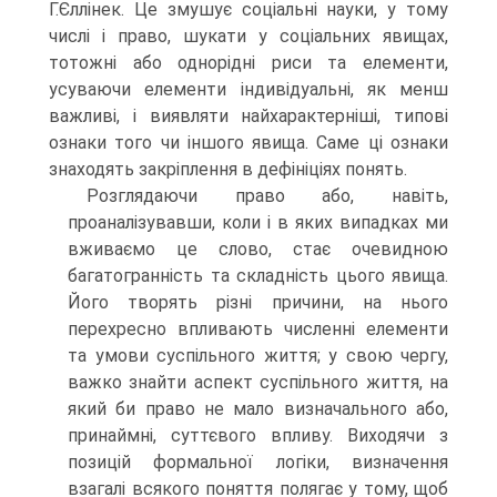
Г.Єллінек. Це змушує соціальні науки, у тому
числі і право, шукати у соціальних явищах,
тотожні або однорідні риси та елементи,
усуваючи елементи індивідуальні, як менш
важливі, і виявляти найхарактерніші, типові
ознаки того чи іншого явища. Саме ці ознаки
знаходять закріплення в дефініціях понять.
Розглядаючи право або, навіть,
проаналізувавши, коли і в яких випадках ми
вживаємо це слово, стає очевидною
багатогранність та складність цього явища.
Його творять різні причини, на нього
перехресно впливають численні елементи
та умови суспільного життя; у свою чергу,
важко знайти аспект суспільного життя, на
який би право не мало визначального або,
принаймні, суттєвого впливу. Виходячи з
позицій формальної логіки, визначення
взагалі всякого поняття полягає у тому, щоб