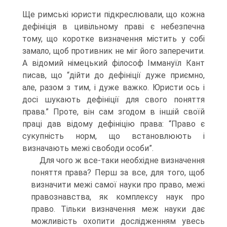
Ще римські юристи підкреслювали, що кожна
дефініція в цивільному праві є небезпечна
тому, що коротке визначення містить у собі
замало, щоб противник не міг його заперечити.
А відомий німецький філософ Іммануїл Кант
писав, що “дійти до дефініції дуже приємно,
але, разом з тим, і дуже важко. Юристи ось і
досі шукають дефініції для свого поняття
права.” Проте, він сам згодом в іншій своїй
праці дав відому дефініцію права: “Право є
сукупність норм, що встановлюють і
визначають межі свободи особи”.
Для чого ж все-таки необхідне визначення
поняття права? Перш за все, для того, щоб
визначити межі самої науки про право, межі
правознавства, як комплексу наук про
право. Тільки визначення меж науки дає
можливість охопити дослідженням увесь