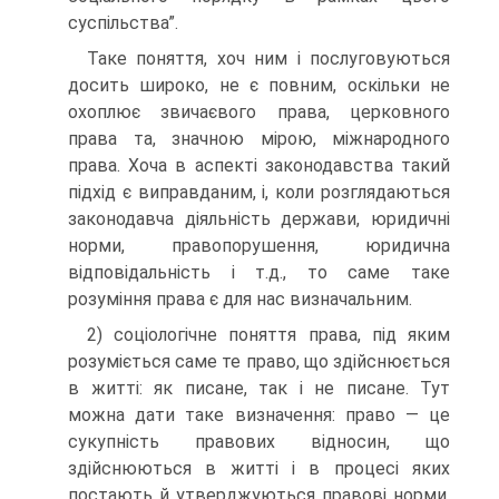
суспільства”.
Таке поняття, хоч ним і послуговуються
досить широко, не є повним, оскільки не
охоплює звичаєвого права, церковного
права та, значною мірою, міжнародного
права. Хоча в аспекті законодавства такий
підхід є виправданим, і, коли розглядаються
законодавча діяльність держави, юридичні
норми, правопорушення, юридична
відповідальність і т.д., то саме таке
розуміння права є для нас визначальним.
2) соціологічне поняття права, під яким
розуміється саме те право, що здійснюється
в житті: як писане, так і не писане. Тут
можна дати таке визначення: право — це
сукупність правових відносин, що
здійснюються в житті і в процесі яких
постають й утверджуються правові норми.