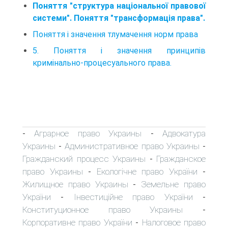
Поняття "структура національної правової
системи". Поняття "трансформація права".
Поняття і значення тлумачення норм права
5. Поняття і значення принципів
кримінально-процесуального права.
Аграрное право Украины
Адвокатура
-
-
Украины
Административное право Украины
-
-
Гражданский процесс Украины
Гражданское
-
право Украины
Екологічне право України
-
-
Жилищное право Украины
Земельне право
-
України
Інвестиційне право України
-
-
Конституционное право Украины
-
Корпоративне право України
Налоговое право
-