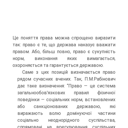
Це поняття права можна спрощено виразити
так: право є те, що держава наказує вважати
правом. Або, більш повно, право є сукупність
норм, виконання яких вимагається,
охороняється та гарантується державою.
Саме з цих позицій визначається право
рядом сучасних вчених. Так, П.М.Рабінович
дає таке визначення: “Право — це система
загальнообов'язкових правил фізичної
поведінки — соціальних норм, встановлених
або санкціонованих державою, які
виражають волю домінуючої частини
соціально неоднорідного суспільства,
спрямовані на врегулювання суспільних