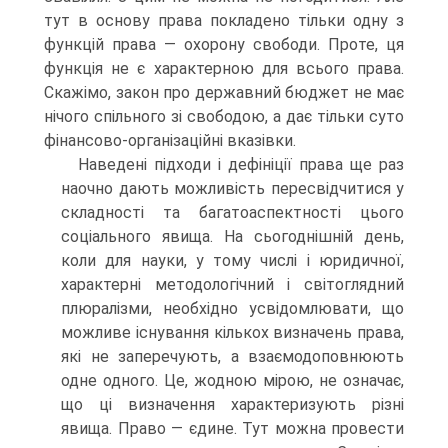
тут в основу права покладено тільки одну з
функцій права — охорону свободи. Проте, ця
функція не є характерною для всього права.
Скажімо, закон про державний бюджет не має
нічого спільного зі свободою, а дає тільки суто
фінансово-організаційні вказівки.
Наведені підходи і дефініції права ще раз
наочно дають можливість пересвідчитися у
складності та багатоаспектності цього
соціального явища. На сьогоднішній день,
коли для науки, у тому числі і юридичної,
характерні методологічний і світоглядний
плюралізми, необхідно усвідомлювати, що
можливе існування кількох визначень права,
які не заперечують, а взаємодоповнюють
одне одного. Це, жодною мірою, не означає,
що ці визначення характеризують різні
явища. Право — єдине. Тут можна провести