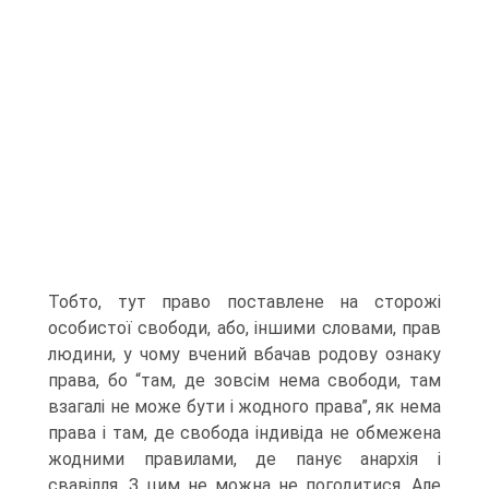
Тобто, тут право поставлене на сторожі
особистої свободи, або, іншими словами, прав
людини, у чому вчений вбачав родову ознаку
права, бо “там, де зовсім нема свободи, там
взагалі не може бути і жодного права”, як нема
права і там, де свобода індивіда не обмежена
жодними правилами, де панує анархія і
свавілля. З цим не можна не погодитися. Але