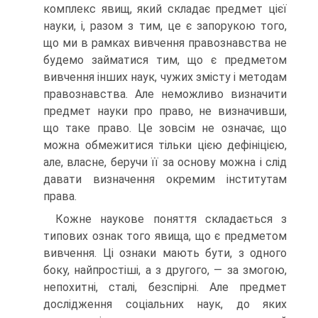
комплекс явищ, який складає предмет цієї
науки, і, разом з тим, це є запорукою того,
що ми в рамках вивчення правознавства не
будемо займатися тим, що є предметом
вивчення інших наук, чужих змісту і методам
правознавства. Але неможливо визначити
предмет науки про право, не визначивши,
що таке право. Це зовсім не означає, що
можна обмежитися тільки цією дефініцією,
але, власне, беручи її за основу можна і слід
давати визначення окремим інститутам
права.
Кожне наукове поняття складається з
типових ознак того явища, що є предметом
вивчення. Ці ознаки мають бути, з одного
боку, найпростіші, а з другого, — за змогою,
непохитні, сталі, безспірні. Але предмет
дослідження соціальних наук, до яких