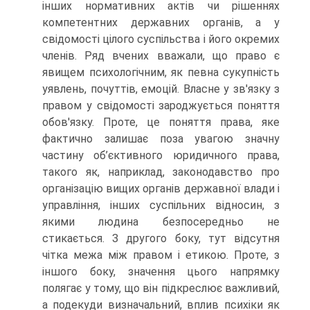
інших нормативних актів чи рішеннях
компетентних державних органів, а у
свідомості цілого суспільства і його окремих
членів. Ряд вчених вважали, що право є
явищем психологічним, як певна сукупність
уявлень, почуттів, емоцій. Власне у зв'язку з
правом у свідомості зароджується поняття
обов'язку. Проте, це поняття права, яке
фактично залишає поза увагою значну
частину об’єктивного юридичного права,
такого як, наприклад, законодавство про
організацію вищих органів державної влади і
управління, інших суспільних відносин, з
якими людина безпосередньо не
стикається. З другого боку, тут відсутня
чітка межа між правом і етикою. Проте, з
іншого боку, значення цього напрямку
полягає у тому, що він підкреслює важливий,
а подекуди визначальний, вплив психіки як