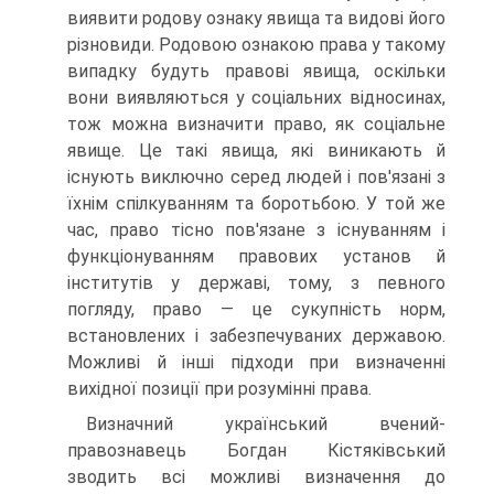
виявити родову ознаку явища та видові його
різновиди. Родовою ознакою права у такому
випадку будуть правові явища, оскільки
вони виявляються у соціальних відносинах,
тож можна визначити право, як соціальне
явище. Це такі явища, які виникають й
існують виключно серед людей і пов'язані з
їхнім спілкуванням та боротьбою. У той же
час, право тісно пов'язане з існуванням і
функціонуванням правових установ й
інститутів у державі, тому, з певного
погляду, право — це сукупність норм,
встановлених і забезпечуваних державою.
Можливі й інші підходи при визначенні
вихідної позиції при розумінні права.
Визначний український вчений-
правознавець Богдан Кістяківський
зводить всі можливі визначення до