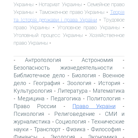
Украины
Нотариат Украины
Семейное право
-
-
Украины
Таможенное право Украины
Теорія
-
-
та Історія держави і права України
Трудовое
-
право Украины
Уголовное право Украины
-
-
Уголовный процесс Украины
Хозяйственное
-
право Украины
-
Антропология
Астрономия
-
-
-
Безопасность жизнедеятельности
-
Библиотечное дело
Биология
Военное
-
-
дело
География
Зоология
История
-
-
-
-
Культурология
Литература
Математика
-
-
Медицина
Педагогика
Политология
-
-
-
-
Право России
Право України
-
-
Психология
Религоведение
СМИ и
-
-
журналистика
Социология
Технические
-
-
науки
Транспорт
Физика
Философия
-
-
-
-
Финансы
Экология
Экономика
-
-
-